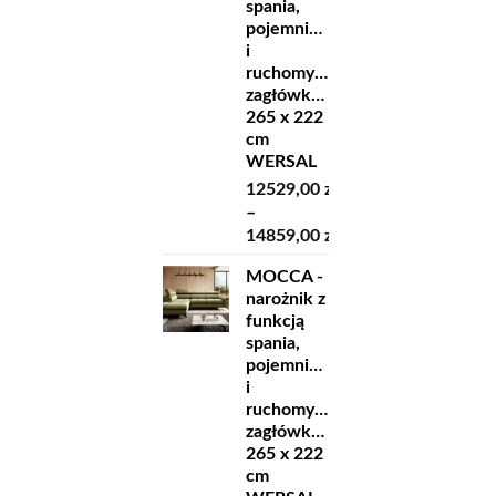
spania,
pojemnikiem
i
ruchomymi
zagłówkami
265 x 222
cm
WERSAL
12529,00
zł
–
14859,00
zł
Zakres
MOCCA -
cen:
narożnik z
od
funkcją
12529,00 zł
spania,
do
pojemnikiem
14859,00 zł
i
ruchomymi
zagłówkami
265 x 222
cm