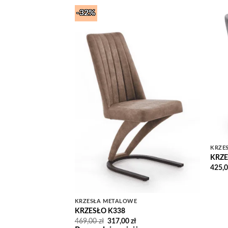
-32%
Add to
Wishlist
KRZE
KRZE
425,
KRZESŁA METALOWE
KRZESŁO K338
Pierwotna
Aktualna
469,00
zł
317,00
zł
cena
cena