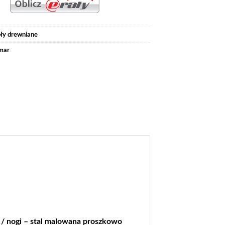
oły drewniane
mar
e / nogi – stal malowana proszkowo