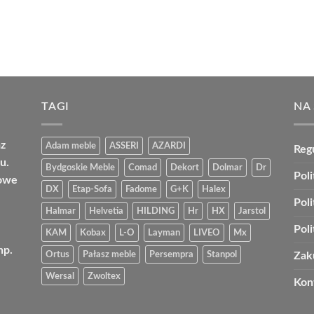
TAGI
NA
az
Adam meble
ASSERI
AZARDI
Reg
u.
Bydgoskie Meble
Comad
Dekort
Dolmar
Dr
Poli
bowe
DX
Etap-Sofa
Fadome
G+K
Halex
Pol
Halmar
Helvetia
HILDING
Hr
HX
Jarstol
Pol
KAM
Kobax
L-O
Layman
LIVEO
Mx
np.
Ortus
Pałasz meble
Persempra
Stanpol
Zak
Wersal
Zwoltex
Kon