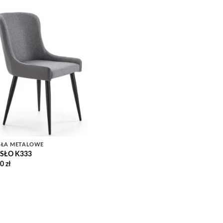
Add to
Wishlist
SŁA METALOWE
SŁO K333
00
zł