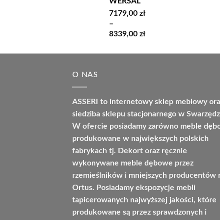
WERSAL
7179,00
zł
–
Zakres
8339,00
zł
cen:
od
7179,00 zł
O NAS
do
8339,00 zł
ASSERI to internetowy sklep meblowy or
siedziba sklepu stacjonarnego w Swarzędz
W ofercie posiadamy zarówno meble dę
produkowane w największych polskich
fabrykach tj. Dekort oraz ręcznie
wykonywane meble dębowe przez
rzemieślników i mniejszych producentów 
Ortus. Posiadamy ekspozycje mebli
tapicerowanych najwyższej jakości, które
produkowane są przez sprawdzonych i