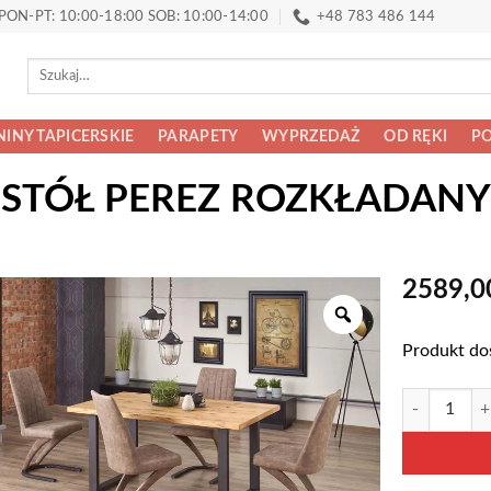
PON-PT: 10:00-18:00 SOB: 10:00-14:00
+48 783 486 144
Szukaj:
INY TAPICERSKIE
PARAPETY
WYPRZEDAŻ
OD RĘKI
PO
STÓŁ PEREZ ROZKŁADANY
2589,
Produkt do
ilość STÓŁ
Alternative: