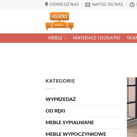
Przewiń
ODWIEDŹ NAS
NAPISZ DO NAS
do
zawartości
MEBLE
MATERACE I DODATKI
TKAN
KATEGORIE
WYPRZEDAŻ
OD RĘKI
MEBLE SYPIALNIANE
MEBLE WYPOCZYNKOWE