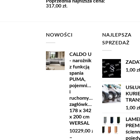
Poprzednia najniższa cena:
wynosiła:
wynosi:
317,00
zł
.
469,00 zł.
317,00 zł.
NOWOŚCI
NAJLEPSZA
SPRZEDAŻ
CALDO U
- narożnik
ZADA
z funkcją
1,00
z
spania
PUMA,
pojemnikiem
USŁU
i
KURI
ruchomymi
TRANSP
zagłówkami
1,00
z
178 x 342
x 200 cm
LAME
WERSAL
PREM
10229,00
zł
ścien
–
pojed