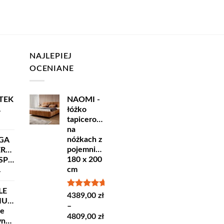
NAJLEPIEJ
OCENIANE
TEK
NAOMI -
łóżko
ł
tapicerowane
na
nóżkach z
GA
pojemnikiem
ERSKA
180 x 200
ORT
cm
ł
LE
Oceniono
4389,00
zł
IUM
5.00
na 5
–
ne
Zakres
4809,00
zł
yncze