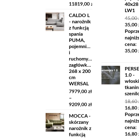
11819,00
zł
40x28
Zakres
LW1
CALDO L
cen:
45,00
- narożnik
od
Pierw
35,00
z funkcją
10229,00 zł
cena
Poprz
spania
do
wynosi
najniż
PUMA,
11819,00 zł
45,00 z
cena:
pojemnikiem
35,00
i
ruchomymi
zagłówkami
PERS
268 x 200
1.0 -
cm
włosk
WERSAL
tkanin
7979,00
zł
szeni
–
18,60
Zakres
9209,00
zł
Pierw
16,80
cen:
cena
Poprz
MOCCA -
od
wynosi
najniż
skórzany
7979,00 zł
18,60 z
cena:
narożnik z
do
16,80
funkcją
9209,00 zł