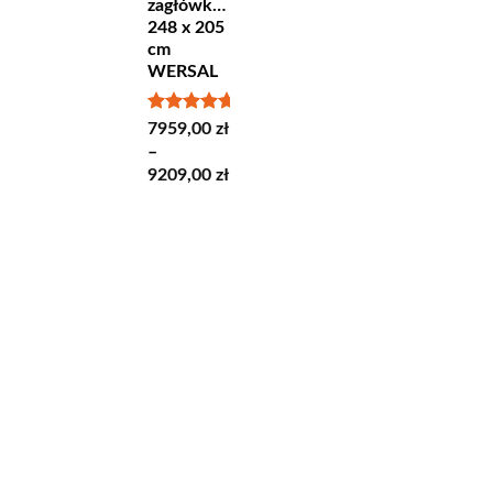
zagłówkami
248 x 205
cm
WERSAL
Oceniono
7959,00
zł
5.00
na 5
–
Zakres
9209,00
zł
cen:
od
7959,00 zł
do
9209,00 zł