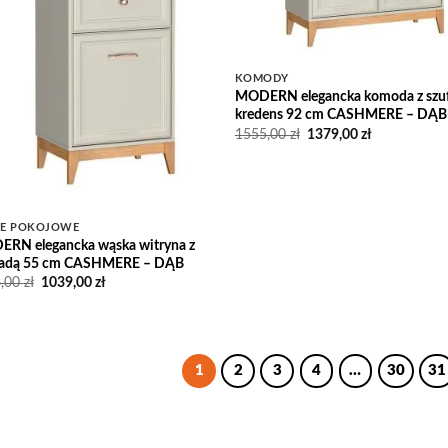
KOMODY
MODERN elegancka komoda z szu
kredens 92 cm CASHMERE – DĄB
Pierwotna
Aktualna
1555,00
zł
1379,00
zł
cena
cena
wynosiła:
wynosi:
1555,00 zł.
1379,00 zł.
LE POKOJOWE
RN elegancka wąska witryna z
ladą 55 cm CASHMERE – DĄB
Pierwotna
Aktualna
6,00
zł
1039,00
zł
cena
cena
wynosiła:
wynosi:
1166,00 zł.
1039,00 zł.
1
2
3
4
…
30
31