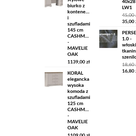
40x28
biurko z
LW1
kontenerkiem
45,00
i
Pierw
35,00
szufladami
cena
145 cm
PERS
wynosi
CASHMERE
1.0 -
45,00 z
-
włosk
MAVELIE
tkanin
OAK
szeni
1139,00
zł
18,60
Pierw
16,80
KORAL
cena
elegancka
wynosi
wysoka
18,60 z
komoda z
szufladami
125 cm
CASHMERE
-
MAVELIE
OAK
1109,00
zł