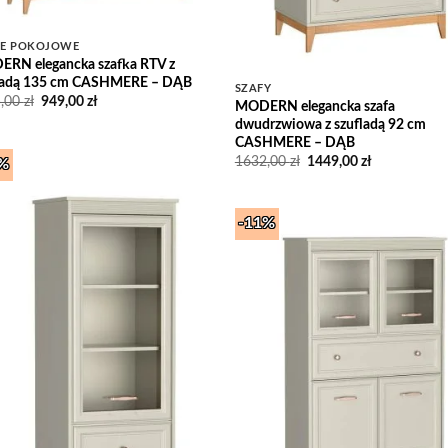
LE POKOJOWE
RN elegancka szafka RTV z
ladą 135 cm CASHMERE – DĄB
SZAFY
Pierwotna
Aktualna
5,00
zł
949,00
zł
MODERN elegancka szafa
cena
cena
dwudrzwiowa z szufladą 92 cm
wynosiła:
wynosi:
CASHMERE – DĄB
1065,00 zł.
949,00 zł.
Pierwotna
Aktualna
1632,00
zł
1449,00
zł
1%
cena
cena
wynosiła:
wynosi:
1632,00 zł.
1449,00 zł.
Add to
Wishlist
-11%
Add
Wish