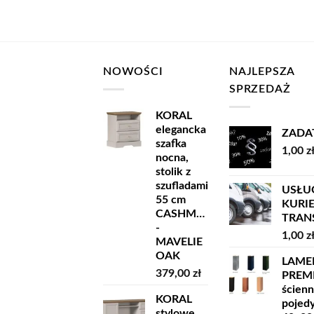
NOWOŚCI
NAJLEPSZA
SPRZEDAŻ
KORAL
elegancka
ZADA
szafka
1,00
z
nocna,
stolik z
szufladami
USŁU
55 cm
KURI
CASHMERE
TRANSP
-
1,00
z
MAVELIE
OAK
LAME
379,00
zł
PREM
ścien
KORAL
pojed
stylowe