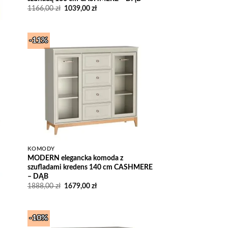
Pierwotna
Aktualna
1166,00
zł
1039,00
zł
cena
cena
wynosiła:
wynosi:
1166,00 zł.
1039,00 zł.
-11%
Add to
Wishlist
 to
list
KOMODY
MODERN elegancka komoda z
szufladami kredens 140 cm CASHMERE
– DĄB
Pierwotna
Aktualna
1888,00
zł
1679,00
zł
cena
cena
wynosiła:
wynosi:
1888,00 zł.
1679,00 zł.
-10%