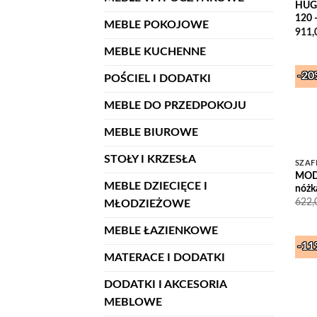
HUGO
120
MEBLE POKOJOWE
911,
MEBLE KUCHENNE
-2
POŚCIEL I DODATKI
MEBLE DO PRZEDPOKOJU
MEBLE BIUROWE
STOŁY I KRZESŁA
SZAF
MODE
MEBLE DZIECIĘCE I
nóżk
622
MŁODZIEŻOWE
MEBLE ŁAZIENKOWE
-1
MATERACE I DODATKI
DODATKI I AKCESORIA
MEBLOWE