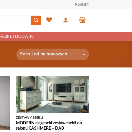
Kontakt
ŚCIEL I DODATKI
 to
Add to
list
Wishlist
ZESTAWY MEBLI
MODERN elegancki zestaw mebli do
salonu CASHMERE – DĄB