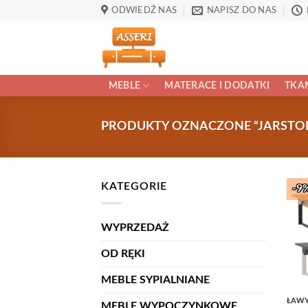
Przewiń
ODWIEDŹ NAS
NAPISZ DO NAS
do
zawartości
MEBLE
MATERACE I DODATKI
TKAN
PRODUKTY OZNACZONE “JARSTOL
KATEGORIE
-9
WYPRZEDAŻ
OD RĘKI
MEBLE SYPIALNIANE
ŁAWY
MEBLE WYPOCZYNKOWE