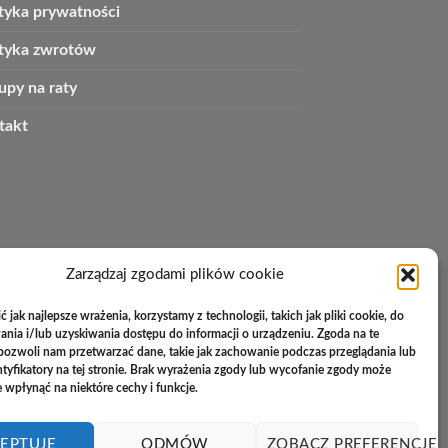
ityka prywatności
ityka zwrotów
upy na raty
takt
Zarządzaj zgodami plików cookie
 jak najlepsze wrażenia, korzystamy z technologii, takich jak pliki cookie, do
ia i/lub uzyskiwania dostępu do informacji o urządzeniu. Zgoda na te
pozwoli nam przetwarzać dane, takie jak zachowanie podczas przeglądania lub
ntyfikatory na tej stronie. Brak wyrażenia zgody lub wycofanie zgody może
e wpłynąć na niektóre cechy i funkcje.
EPTUJĘ
ODMÓW
ZOBACZ PREFERENCJE