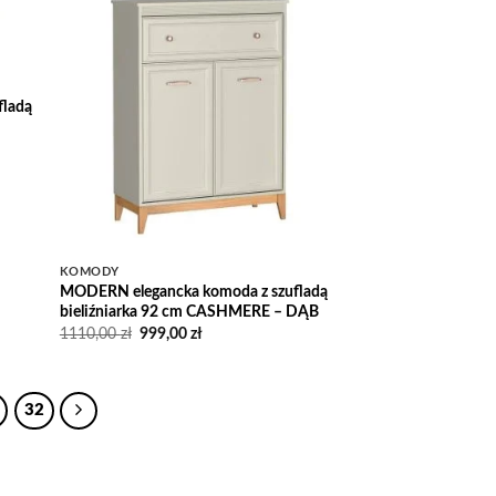
Add to
Wishlist
fladą
KOMODY
MODERN elegancka komoda z szufladą
bieliźniarka 92 cm CASHMERE – DĄB
Pierwotna
Aktualna
1110,00
zł
999,00
zł
cena
cena
wynosiła:
wynosi:
1110,00 zł.
999,00 zł.
32