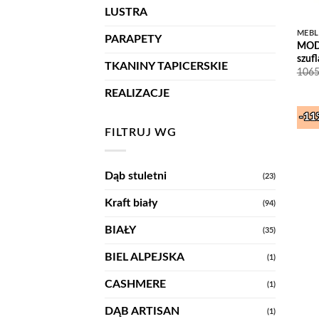
LUSTRA
MEB
PARAPETY
MODE
szuf
TKANINY TAPICERSKIE
106
REALIZACJE
-1
FILTRUJ WG
Dąb stuletni
(23)
Kraft biały
(94)
BIAŁY
(35)
BIEL ALPEJSKA
(1)
CASHMERE
(1)
DĄB ARTISAN
(1)