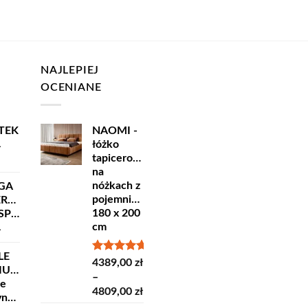
NAJLEPIEJ
OCENIANE
TEK
NAOMI -
łóżko
ł
tapicerowane
na
nóżkach z
GA
pojemnikiem
ERSKA
180 x 200
ORT
cm
ł
LE
Oceniono
4389,00
zł
IUM
5.00
na 5
–
ne
Zakres
4809,00
zł
yncze
cen: