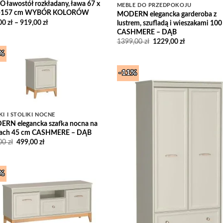
 ławostół rozkładany, ława 67 x
MEBLE DO PRZEDPOKOJU
 -157 cm WYBÓR KOLORÓW
MODERN elegancka garderoba z
Zakres
00
zł
–
919,00
zł
lustrem, szufladą i wieszakami 10
cen:
CASHMERE – DĄB
od
Pierwotna
Aktualna
1399,00
zł
1229,00
zł
911,00 zł
cena
cena
do
0%
wynosiła:
wynosi:
919,00 zł
1399,00 zł.
1229,00 zł.
-11%
Add to
Wishlist
Add
Wish
KI I STOLIKI NOCNE
RN elegancka szafka nocna na
ach 45 cm CASHMERE – DĄB
Pierwotna
Aktualna
,00
zł
499,00
zł
cena
cena
wynosiła:
wynosi:
622,00 zł.
499,00 zł.
1%
Add to
Wishlist