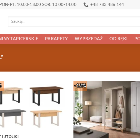
PON-PT: 10:00-18:00 SOB: 10:00-14:00
+48 783 486 144
Szukaj:
INY TAPICERSKIE
PARAPETY
WYPRZEDAŻ
OD RĘKI
PO
”
%
-12%
Add to
Add
Wishlist
Wish
 I STOLIKI