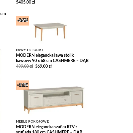
5405,00
zł
0 cm
-26%
Add to
Wishlist
ŁAWY I STOLIKI
MODERN elegancka ława stolik
 to
list
kawowy 90 x 68 cm CASHMERE – DĄB
Pierwotna
Aktualna
499,00
zł
369,00
zł
cena
cena
wynosiła:
wynosi:
499,00 zł.
369,00 zł.
-11%
Add to
Wishlist
MEBLE POKOJOWE
MODERN elegancka szafka RTV z
szufladą 180 cm CASHMERE – DĄB