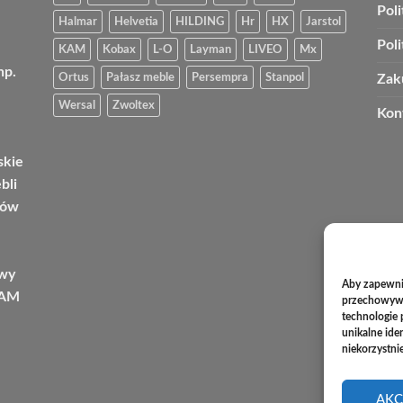
Pol
Halmar
Helvetia
HILDING
Hr
HX
Jarstol
Pol
KAM
Kobax
L-O
Layman
LIVEO
Mx
np.
Ortus
Pałasz meble
Persempra
Stanpol
Zak
Wersal
Zwoltex
Kon
skie
bli
tów
owy
Aby zapewnić
KAM
przechowywan
technologie 
unikalne ide
niekorzystni
AKC