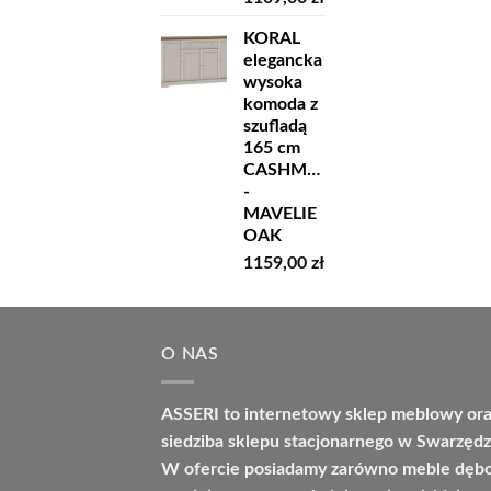
KORAL
elegancka
wysoka
komoda z
szufladą
165 cm
CASHMERE
-
MAVELIE
OAK
1159,00
zł
O NAS
ASSERI to internetowy sklep meblowy or
siedziba sklepu stacjonarnego w Swarzędz
W ofercie posiadamy zarówno meble dę