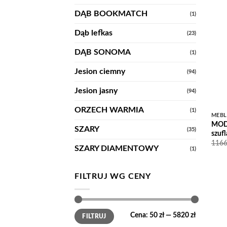
DĄB BOOKMATCH
(1)
Dąb lefkas
(23)
DĄB SONOMA
(1)
Jesion ciemny
(94)
Jesion jasny
(94)
ORZECH WARMIA
(1)
MEB
MODE
SZARY
(35)
szuf
116
SZARY DIAMENTOWY
(1)
FILTRUJ WG CENY
Cena
Cena
Cena:
50 zł
—
5820 zł
FILTRUJ
min
max