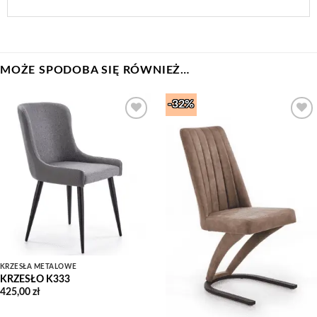
MOŻE SPODOBA SIĘ RÓWNIEŻ…
-32%
Add to
Add to
Wishlist
Wishlist
KRZESŁA METALOWE
KRZESŁO K333
425,00
zł