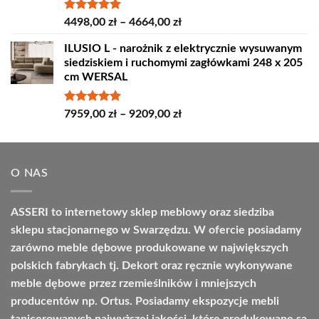
do
4809,00 zł
Oceniono
Zakres
4498,00
zł
–
4664,00
zł
5.00
na 5
cen:
ILUSIO L - narożnik z elektrycznie wysuwanym
od
siedziskiem i ruchomymi zagłówkami 248 x 205
4498,00 zł
cm WERSAL
do
4664,00 zł
Oceniono
Zakres
7959,00
zł
–
9209,00
zł
5.00
na 5
cen:
od
7959,00 zł
O NAS
do
9209,00 zł
ASSERI to internetowy sklep meblowy oraz siedziba
sklepu stacjonarnego w Swarzędzu. W ofercie posiadamy
zarówno meble dębowe produkowane w największych
polskich fabrykach tj. Dekort oraz ręcznie wykonywane
meble dębowe przez rzemieślników i mniejszych
producentów np. Ortus. Posiadamy ekspozycje mebli