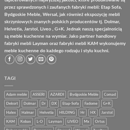
tapicerowanych najwyższej jakości, które produkowane są
przez sprawdzonych i zaufanych fabryki mebli: Etap Sofa,
Bydgoskie Meble, Wersal, jak również ekspozycję mebli
skrzyniowych znanych polskich producentów tj. Dolmar,
Helvetia, Jarstol, Liveo , G+K. Jednak naszą specjalnością
są meble kuchenne na wymiar. Jako partner handlowy
fabryki mebli Layman oraz fabryki mebli KAM wykonujemy
meble kuchenne do każdego rodzaju i stylu kuchni.
TAGI
Adam meble
ASSERI
AZARDI
Bydgoskie Meble
Comad
Dekort
Dolmar
Dr
DX
Etap-Sofa
Fadome
G+K
Halex
Halmar
Helvetia
HILDING
Hr
HX
Jarstol
KAM
Kobax
L-O
Layman
LIVEO
Mx
Ortus