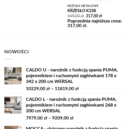
KRZESŁA METALOWE
KRZESŁO K338
Pierwotna
Aktualna
469,00
zł
317,00
zł
cena
cena
Poprzednia najniższa cena:
wynosiła:
wynosi:
317,00
zł
.
469,00 zł.
317,00 zł.
NOWOŚCI
CALDO U - narożnik z funkcją spania PUMA,
pojemnikiem i ruchomymi zagłówkami 178 x
342 x 200 cm WERSAL
Zakres
10229,00
zł
–
11819,00
zł
cen:
CALDO L - narożnik z funkcją spania PUMA,
od
pojemnikiem i ruchomymi zagłówkami 268 x
10229,00 zł
200 cm WERSAL
do
Zakres
7979,00
zł
–
9209,00
zł
11819,00 zł
cen:
MOCCA - skórzany narożnik z funkcją spania,