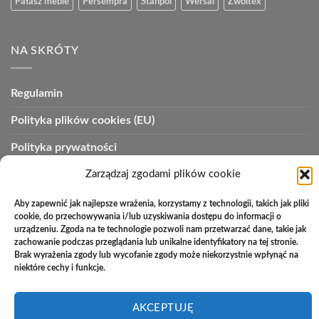
Pałasz meble
Persempra
Stanpol
Wersal
Zwoltex
NA SKRÓTY
Regulamin
Polityka plików cookies (EU)
Polityka prywatności
Polityka zwrotów
Zarządzaj zgodami plików cookie
Zakupy na raty
Aby zapewnić jak najlepsze wrażenia, korzystamy z technologii, takich jak pliki
cookie, do przechowywania i/lub uzyskiwania dostępu do informacji o
Kontakt
urządzeniu. Zgoda na te technologie pozwoli nam przetwarzać dane, takie jak
zachowanie podczas przeglądania lub unikalne identyfikatory na tej stronie.
Brak wyrażenia zgody lub wycofanie zgody może niekorzystnie wpłynąć na
niektóre cechy i funkcje.
PayU
Cash
Cash
Bank
On
on
Transfer
AKCEPTUJĘ
Copyright 2026 ©
Studio Meblowe Asseri
Delivery
Pickup