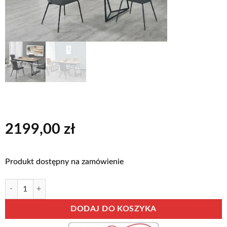
2199,00
zł
Produkt dostępny na zamówienie
ilość STÓŁ COLOMBO ROZKŁADANY
Alternative:
DODAJ DO KOSZYKA