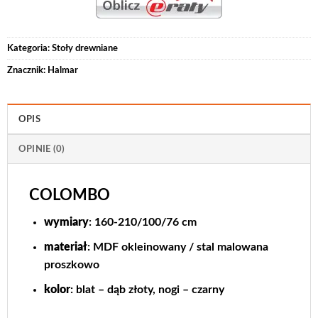
Kategoria:
Stoły drewniane
Znacznik:
Halmar
OPIS
OPINIE (0)
COLOMBO
wymiary
: 160-210/100/76 cm
materiał
: MDF okleinowany / stal malowana
proszkowo
kolor
: blat – dąb złoty, nogi – czarny