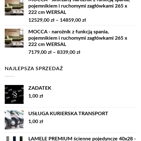
od
pojemnikiem i ruchomymi zagłówkami 265 x
7979,00 zł
222 cm WERSAL
do
Zakres
12529,00
zł
–
14859,00
zł
9209,00 zł
cen:
MOCCA - narożnik z funkcją spania,
od
pojemnikiem i ruchomymi zagłówkami 265 x
12529,00 zł
222 cm WERSAL
do
Zakres
7179,00
zł
–
8339,00
zł
14859,00 zł
cen:
od
NAJLEPSZA SPRZEDAŻ
7179,00 zł
do
8339,00 zł
ZADATEK
1,00
zł
USŁUGA KURIERSKA TRANSPORT
1,00
zł
LAMELE PREMIUM ścienne pojedyncze 40x28 -