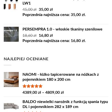
LW1
Pierwotna
Aktualna
45,00
zł
35,00
zł
cena
cena
Poprzednia najniższa cena:
35,00
zł
.
wynosiła:
wynosi:
45,00 zł.
35,00 zł.
PERSEMPRA 1.0 - włoskie tkaniny szenilowe
Pierwotna
Aktualna
18,60
zł
16,80
zł
cena
cena
Poprzednia najniższa cena:
16,80
zł
.
wynosiła:
wynosi:
18,60 zł.
16,80 zł.
NAJLEPIEJ OCENIANE
NAOMI - łóżko tapicerowane na nóżkach z
pojemnikiem 180 x 200 cm
Oceniono
Zakres
4389,00
zł
–
4809,00
zł
5.00
na 5
cen:
BALDO niewielki narożnik z funkcją spania typu
od
DL i pojemnikiem 282 x 189 cm
4389,00 zł