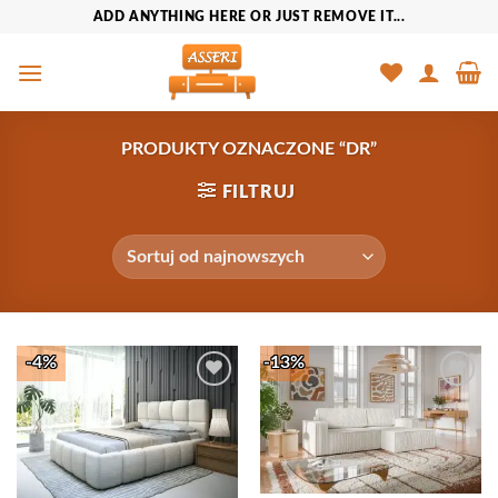
Przewiń
ADD ANYTHING HERE OR JUST REMOVE IT...
do
zawartości
PRODUKTY OZNACZONE “DR”
FILTRUJ
-4%
-13%
Add to
Add to
Wishlist
Wishlist