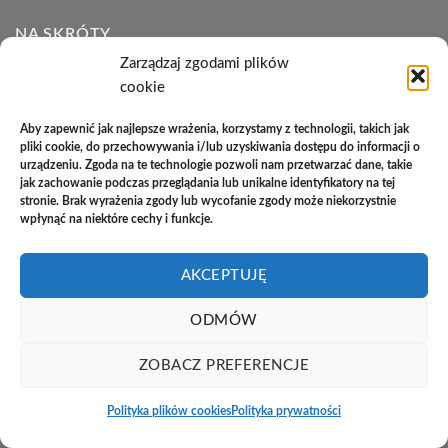
NA SKRÓTY
Zarządzaj zgodami plików
cookie
Regulamin
Aby zapewnić jak najlepsze wrażenia, korzystamy z technologii, takich jak
Polityka plików cookies (EU)
pliki cookie, do przechowywania i/lub uzyskiwania dostępu do informacji o
urządzeniu. Zgoda na te technologie pozwoli nam przetwarzać dane, takie
Polityka prywatności
jak zachowanie podczas przeglądania lub unikalne identyfikatory na tej
stronie. Brak wyrażenia zgody lub wycofanie zgody może niekorzystnie
Polityka zwrotów
wpłynąć na niektóre cechy i funkcje.
Zakupy na raty
AKCEPTUJĘ
Kontakt
ODMÓW
PayU
Cash
Cash
Bank
ZOBACZ PREFERENCJE
On
on
Transfer
Copyright 2026 ©
Studio Meblowe Asseri
Delivery
Pickup
Polityka plików cookies
Polityka prywatności
Realizacja
asystentwsieci.pl