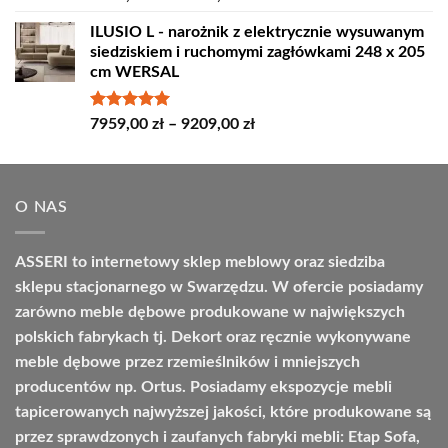
5.00
na 5
cen:
ILUSIO L - narożnik z elektrycznie wysuwanym
od
siedziskiem i ruchomymi zagłówkami 248 x 205
4498,00 zł
cm WERSAL
do
4664,00 zł
Oceniono
Zakres
7959,00
zł
–
9209,00
zł
5.00
na 5
cen:
od
7959,00 zł
O NAS
do
9209,00 zł
ASSERI to internetowy sklep meblowy oraz siedziba
sklepu stacjonarnego w Swarzędzu. W ofercie posiadamy
zarówno meble dębowe produkowane w największych
polskich fabrykach tj. Dekort oraz ręcznie wykonywane
meble dębowe przez rzemieślników i mniejszych
producentów np. Ortus. Posiadamy ekspozycje mebli
tapicerowanych najwyższej jakości, które produkowane są
przez sprawdzonych i zaufanych fabryki mebli: Etap Sofa,