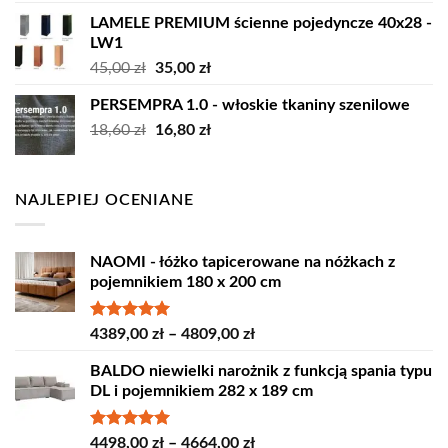
LAMELE PREMIUM ścienne pojedyncze 40x28 -
LW1
Pierwotna
Aktualna
45,00
zł
35,00
zł
cena
cena
PERSEMPRA 1.0 - włoskie tkaniny szenilowe
wynosiła:
wynosi:
Pierwotna
Aktualna
18,60
zł
45,00 zł.
16,80
zł
35,00 zł.
cena
cena
wynosiła:
wynosi:
18,60 zł.
16,80 zł.
NAJLEPIEJ OCENIANE
NAOMI - łóżko tapicerowane na nóżkach z
pojemnikiem 180 x 200 cm
Oceniono
Zakres
4389,00
zł
–
4809,00
zł
5.00
na 5
cen:
BALDO niewielki narożnik z funkcją spania typu
od
DL i pojemnikiem 282 x 189 cm
4389,00 zł
do
4809,00 zł
Oceniono
Zakres
4498,00
zł
–
4664,00
zł