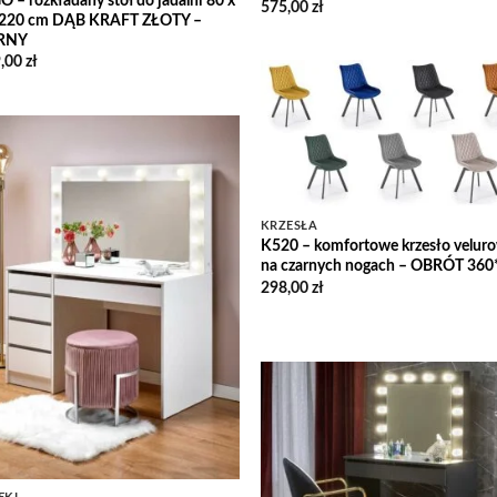
 – rozkładany stół do jadalni 80 x
575,00
zł
220 cm DĄB KRAFT ZŁOTY –
RNY
,00
zł
Add
Wish
Add to
Wishlist
KRZESŁA
K520 – komfortowe krzesło velur
na czarnych nogach – OBRÓT 360
298,00
zł
Add
Wish