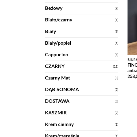
Beżowy
(9)
Biało/czarny
(1)
Biały
(9)
Biały/popiel
(1)
Cappucino
(4)
BIUR
FINO
CZARNY
(11)
antr
258,
Czarny Mat
(3)
DĄB SONOMA
(2)
DOSTAWA
(3)
KASZMIR
(2)
Krem ciemny
(1)
Krem/czereśnia
(1)