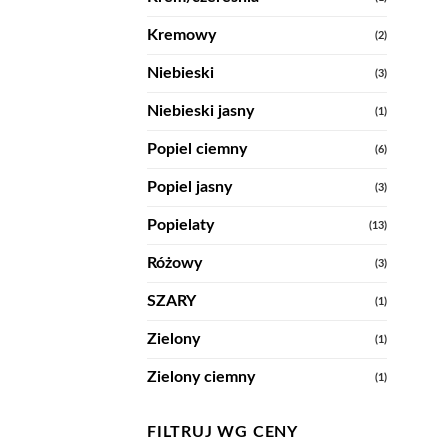
Kremowy
(2)
Niebieski
(3)
Niebieski jasny
(1)
Popiel ciemny
(6)
Popiel jasny
(3)
Popielaty
(13)
Różowy
(3)
SZARY
(1)
Zielony
(1)
Zielony ciemny
(1)
FILTRUJ WG CENY