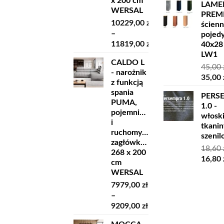
x 200 cm
LAME
WERSAL
PREM
10229,00
zł
ścien
–
pojed
11819,00
zł
40x28
Zakres
LW1
CALDO L
cen:
45,00
- narożnik
od
Pierw
35,00
z funkcją
10229,00 zł
cena
spania
do
PERS
wynosi
PUMA,
1.0 -
11819,00 zł
45,00 z
pojemnikiem
włosk
i
tkanin
ruchomymi
szeni
zagłówkami
18,60
268 x 200
Pierw
16,80
cm
cena
WERSAL
wynosi
7979,00
zł
18,60 z
–
Zakres
9209,00
zł
cen: