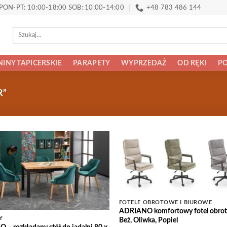
PON-PT: 10:00-18:00 SOB: 10:00-14:00
+48 783 486 144
Szukaj:
INY TAPICERSKIE
PARAPETY
WYPRZEDAŻ
OD RĘKI
PO
R”
Add to
Add
Wishlist
Wish
FOTELE OBROTOWE I BIUROWE
ADRIANO komfortowy fotel obro
Y
Beż, Oliwka, Popiel