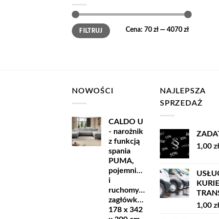
Cena
Cena
Cena:
70 zł
—
4070 zł
FILTRUJ
min
max
NOWOŚCI
NAJLEPSZA
SPRZEDAŻ
CALDO U
- narożnik
ZADA
z funkcją
1,00
z
spania
PUMA,
pojemnikiem
USŁU
i
KURI
ruchomymi
TRANSP
zagłówkami
1,00
z
178 x 342