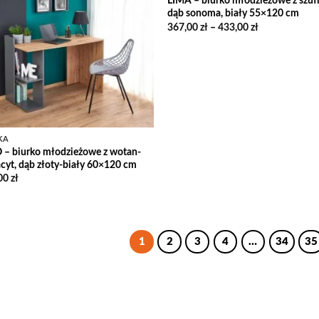
LIMA – biurko młodzieżowe z szuf
dąb sonoma, biały 55×120 cm
Add to
Zakres
367,00
zł
–
433,00
zł
Wishlist
cen:
od
367,00 zł
do
433,00 zł
KA
 – biurko młodzieżowe z wotan-
acyt, dąb złoty-biały 60×120 cm
00
zł
1
2
3
4
…
34
35