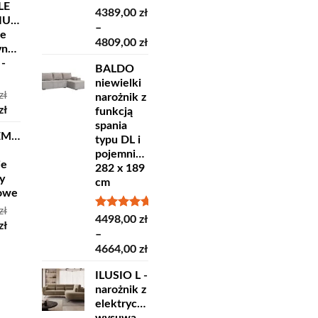
LE
Oceniono
4389,00
zł
IUM
5.00
na 5
–
ne
Zakres
4809,00
zł
yncze
cen:
 -
BALDO
od
niewielki
4389,00 zł
zł
narożnik z
do
otna
Aktualna
zł
funkcją
4809,00 zł
cena
spania
EMPRA
ła:
wynosi:
typu DL i
ł.
35,00 zł.
pojemnikiem
ie
282 x 189
y
cm
lowe
zł
Oceniono
4498,00
zł
otna
Aktualna
zł
5.00
na 5
–
cena
Zakres
4664,00
zł
ła:
wynosi:
cen:
ł.
16,80 zł.
ILUSIO L -
od
narożnik z
4498,00 zł
elektrycznie
do
wysuwanym