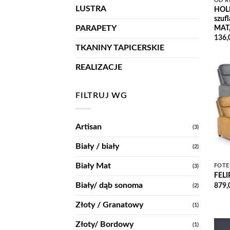
OD R
LUSTRA
HOLL
szuf
MAT
PARAPETY
136,
TKANINY TAPICERSKIE
REALIZACJE
FILTRUJ WG
Artisan
(3)
Biały / biały
(2)
Biały Mat
FOTE
(3)
FELIP
Biały/ dąb sonoma
879,
(2)
Złoty / Granatowy
(1)
Złoty/ Bordowy
(1)