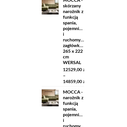
MOCCA -
od
skórzany
7979,00 zł
narożnik z
do
funkcją
9209,00 zł
spania,
pojemnikiem
i
ruchomymi
zagłówkami
265 x 222
cm
WERSAL
12529,00
zł
–
14859,00
zł
Zakres
MOCCA -
cen:
narożnik z
od
funkcją
12529,00 zł
spania,
do
pojemnikiem
14859,00 zł
i
ruchomymi