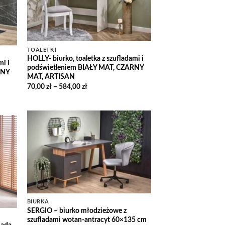
TOALETKI
HOLLY- biurko, toaletka z szufladami i
mi i
podświetleniem BIAŁY MAT, CZARNY
RNY
MAT, ARTISAN
Zakres
70,00
zł
–
584,00
zł
cen:
od
70,00 zł
do
584,00 zł
Add to
 to
Wishlist
list
BIURKA
SERGIO – biurko młodzieżowe z
szufladami wotan-antracyt 60×135 cm