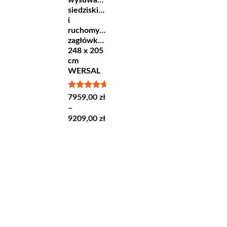
4664,00 zł
siedziskiem
i
ruchomymi
zagłówkami
248 x 205
cm
WERSAL
Oceniono
7959,00
zł
5.00
na 5
–
Zakres
9209,00
zł
cen:
od
7959,00 zł
do
9209,00 zł