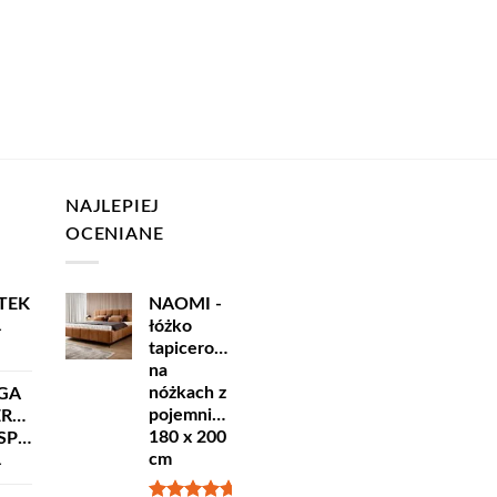
NAJLEPIEJ
OCENIANE
TEK
NAOMI -
łóżko
ł
tapicerowane
na
nóżkach z
GA
pojemnikiem
ERSKA
180 x 200
ORT
cm
ł