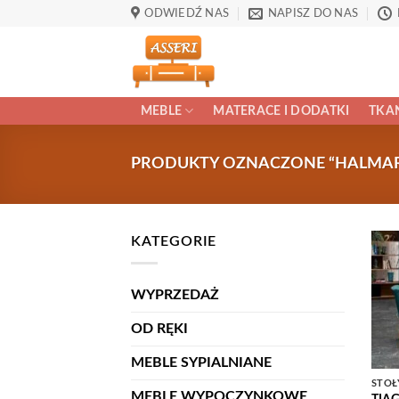
Przewiń
ODWIEDŹ NAS
NAPISZ DO NAS
do
zawartości
MEBLE
MATERACE I DODATKI
TKAN
PRODUKTY OZNACZONE “HALMA
KATEGORIE
WYPRZEDAŻ
OD RĘKI
MEBLE SYPIALNIANE
STOŁ
MEBLE WYPOCZYNKOWE