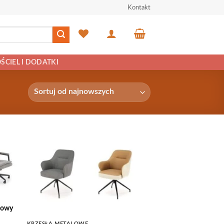
Kontakt
ŚCIEL I DODATKI
 to
Add to
list
Wishlist
towy
KRZESŁA METALOWE