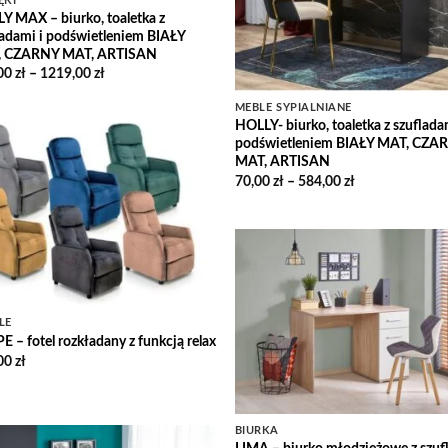
ĘKI
Y MAX – biurko, toaletka z
ladami i podświetleniem BIAŁY
, CZARNY MAT, ARTISAN
Zakres
00
zł
–
1219,00
zł
cen:
od
MEBLE SYPIALNIANE
136,00 zł
HOLLY- biurko, toaletka z szuflada
do
1219,00 zł
podświetleniem BIAŁY MAT, CZA
MAT, ARTISAN
Add to
Zakres
70,00
zł
–
584,00
zł
Wishlist
cen:
od
70,00 zł
do
584,00 zł
Add
Wish
LE
E – fotel rozkładany z funkcją relax
00
zł
BIURKA