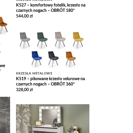
K527 – komfortowy fotelik, krzesło na
czarnych nogach – OBRÓT 180*
544,00
zł
 to
list
Add to
Wishlist
owe
*
KRZESŁA METALOWE
K519 – pikowane krzesło velurowe na
czarnych nogach – OBRÓT 360*
328,00
zł
 to
list
Add to
Wishlist