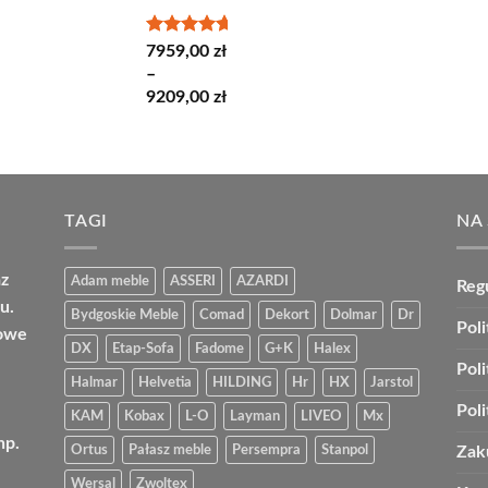
Oceniono
7959,00
zł
5.00
na 5
–
Zakres
9209,00
zł
cen:
od
7959,00 zł
do
9209,00 zł
TAGI
NA
az
Adam meble
ASSERI
AZARDI
Reg
u.
Bydgoskie Meble
Comad
Dekort
Dolmar
Dr
Poli
bowe
DX
Etap-Sofa
Fadome
G+K
Halex
Pol
Halmar
Helvetia
HILDING
Hr
HX
Jarstol
Pol
KAM
Kobax
L-O
Layman
LIVEO
Mx
np.
Ortus
Pałasz meble
Persempra
Stanpol
Zak
Wersal
Zwoltex