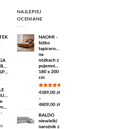
NAJLEPIEJ
OCENIANE
TEK
NAOMI -
łóżko
ł
tapicerowane
na
nóżkach z
GA
pojemnikiem
ERSKA
180 x 200
ORT
cm
ł
LE
Oceniono
4389,00
zł
IUM
5.00
na 5
–
ne
Zakres
4809,00
zł
yncze
cen:
 -
BALDO
od
niewielki
4389,00 zł
zł
narożnik z
do