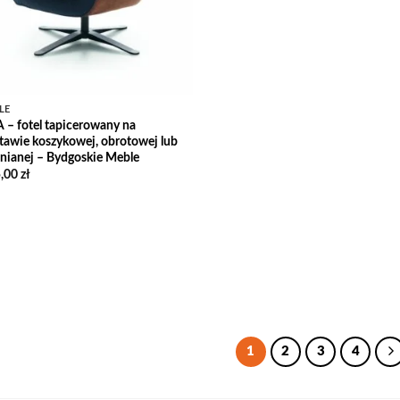
do
17399,00
LE
 – fotel tapicerowany na
tawie koszykowej, obrotowej lub
nianej – Bydgoskie Meble
,00
zł
1
2
3
4