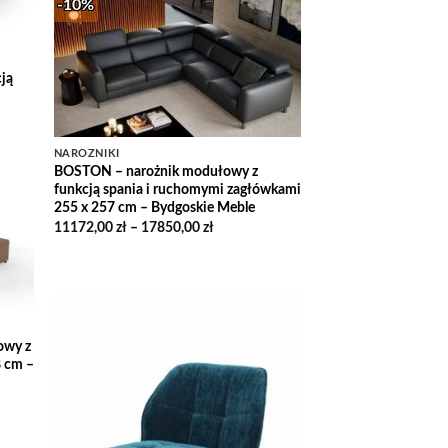
-10%
13495,00 zł
Add to
Wishlist
ją
NAROŻNIKI
ł
BOSTON – narożnik modułowy z
zł
funkcją spania i ruchomymi zagłówkami
255 x 257 cm – Bydgoskie Meble
 to
Zakres
11172,00
zł
–
17850,00
zł
list
cen:
od
11172,00 zł
do
17850,00 zł
owy z
Add to
Wishlist
8 cm –
 zł