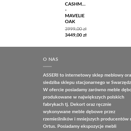
CASHMERE
-
MAVELIE
OAK
3999,00
zł
Pierwotna
Aktualna
3449,00
zł
cena
cena
wynosiła:
wynosi:
3999,00 zł.
3449,00 zł.
O NAS
ASSERI to internetowy sklep meblowy or
siedziba sklepu stacjonarnego w Swarzędz
W ofercie posiadamy zarówno meble dę
produkowane w największych polskich
fabrykach tj. Dekort oraz ręcznie
wykonywane meble dębowe przez
rzemieślników i mniejszych producentów 
Ortus. Posiadamy ekspozycje mebli