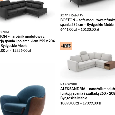
Add to
Wishlist
SOFY I KANAPY
BOSTON – sofa modułowa z funkc
spania 232 cm – Bydgoskie Meble
Zakres
6441,00
zł
–
10130,00
zł
ŻNIKI
cen:
ON – narożnik modułowy z
od
6441,00 z
cją spania i pojemnikiem 255 x 204
do
 Bydgoskie Meble
-10%
10130,00 
Zakres
,00
zł
–
15256,00
zł
cen:
Add
od
Wish
9893,00 zł
do
15256,00 zł
Add to
Wishlist
NAROŻNIKI
ALEKSANDRIA – narożnik moduł
funkcją spania i szufladą 260 x 20
Bydgoskie Meble
Zakres
10890,00
zł
–
17399,00
zł
cen:
od
10890,00