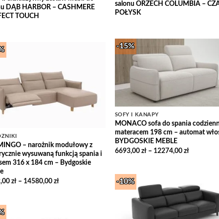
salonu ORZECH COLUMBIA – CZ
onu DĄB HARBOR – CASHMERE
POŁYSK
FECT TOUCH
-15%
5%
Add
Add to
Wish
Wishlist
SOFY I KANAPY
MONACO sofa do spania codzienn
materacem 198 cm – automat wło
ŻNIKI
BYDGOSKIE MEBLE
INGO – narożnik modułowy z
Zakres
6693,00
zł
–
12274,00
zł
trycznie wysuwaną funkcją spania i
cen:
ksem 316 x 184 cm – Bydgoskie
od
6693,00 z
e
do
Zakres
,00
zł
–
14580,00
zł
-10%
12274,00 
cen:
od
9812,00 zł
Add
do
Wish
0%
14580,00 zł