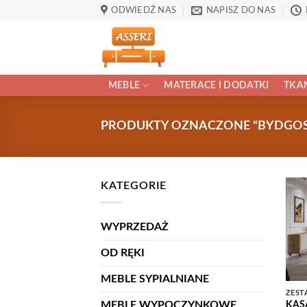
Przewiń
ODWIEDŹ NAS
NAPISZ DO NAS
do
zawartości
MEBLE
MATERACE I DODATKI
TKAN
PRODUKTY OZNACZONE “BYDGOSK
KATEGORIE
WYPRZEDAŻ
OD RĘKI
MEBLE SYPIALNIANE
ZEST
MEBLE WYPOCZYNKOWE
KASA