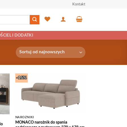
Kontakt
ŚCIEL I DODATKI
-15%
 to
Add to
list
Wishlist
NAROŻNIKI
MONACO narożnik do spania
do