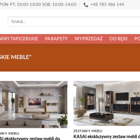
PON-PT: 10:00-18:00 SOB: 10:00-14:00
+48 783 486 144
Szukaj:
INY TAPICERSKIE
PARAPETY
WYPRZEDAŻ
OD RĘKI
PO
IE MEBLE”
Add to
Add
Wishlist
Wish
ZESTAWY MEBLI
AWY MEBLI
KASAI ekskluzywny zestaw mebli 
I ekskluzywny zestaw mebli do