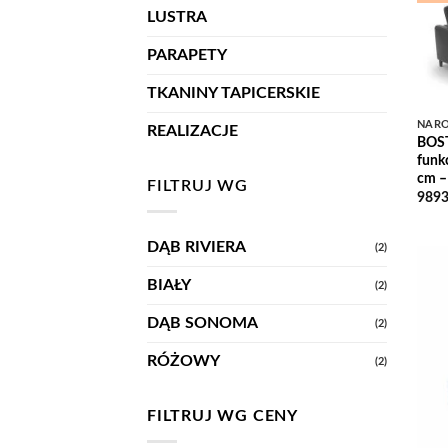
LUSTRA
PARAPETY
TKANINY TAPICERSKIE
NARO
REALIZACJE
BOST
funk
cm –
FILTRUJ WG
9893
DĄB RIVIERA
(2)
BIAŁY
(2)
DĄB SONOMA
(2)
RÓŻOWY
(2)
FILTRUJ WG CENY