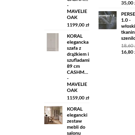
Pierw
35,00
-
cena
MAVELIE
PERS
wynosi
OAK
1.0 -
45,00 z
1199,00
zł
włosk
tkanin
KORAL
szeni
elegancka
18,60
szafa z
Pierw
16,80
drążkiem i
cena
szufladami
wynosi
89 cm
18,60 z
CASHMERE
-
MAVELIE
OAK
1159,00
zł
KORAL
elegancki
zestaw
mebli do
salonu