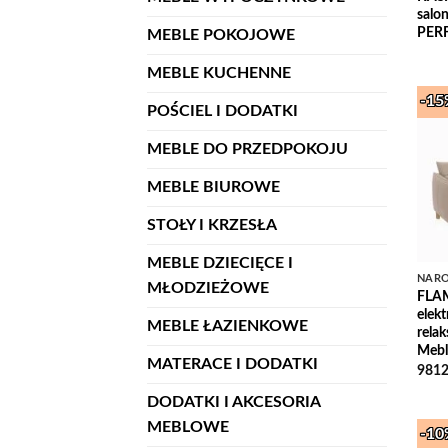
sal
PER
MEBLE POKOJOWE
MEBLE KUCHENNE
-1
POŚCIEL I DODATKI
MEBLE DO PRZEDPOKOJU
MEBLE BIUROWE
STOŁY I KRZESŁA
MEBLE DZIECIĘCE I
NARO
MŁODZIEŻOWE
FLAM
elek
MEBLE ŁAZIENKOWE
rela
Mebl
MATERACE I DODATKI
9812
DODATKI I AKCESORIA
MEBLOWE
-1