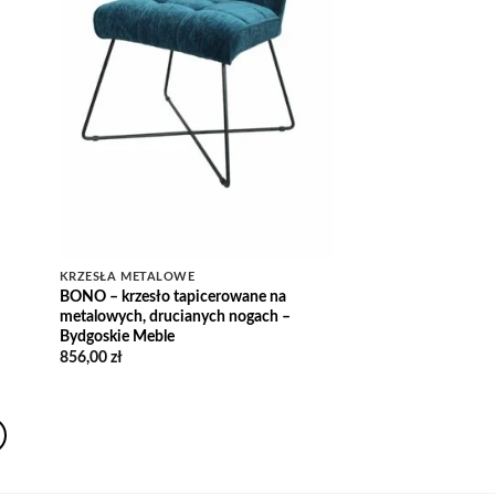
 zł
KRZESŁA METALOWE
BONO – krzesło tapicerowane na
metalowych, drucianych nogach –
Bydgoskie Meble
856,00
zł