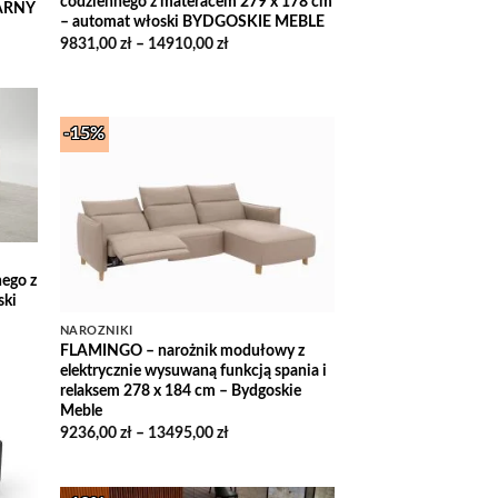
codziennego z materacem 279 x 178 cm
ARNY
– automat włoski BYDGOSKIE MEBLE
Zakres
9831,00
zł
–
14910,00
zł
cen:
od
9831,00 zł
do
14910,00 zł
-15%
 to
list
Add to
Wishlist
ego z
ski
NAROŻNIKI
FLAMINGO – narożnik modułowy z
elektrycznie wysuwaną funkcją spania i
ł
relaksem 278 x 184 cm – Bydgoskie
Meble
zł
Zakres
9236,00
zł
–
13495,00
zł
cen:
 to
od
list
9236,00 zł
do