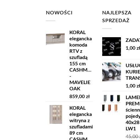
NOWOŚCI
NAJLEPSZA
SPRZEDAŻ
KORAL
elegancka
ZADA
komoda
1,00
z
RTV z
szufladą
155 cm
USŁU
CASHMERE
KURI
-
TRANSP
MAVELIE
1,00
z
OAK
859,00
zł
LAME
PREM
KORAL
ścien
elegancka
pojed
witryna z
40x28
szufladami
LW1
89 cm
45,00
CASHMERE