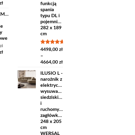
otna
Aktualna
zł
funkcją
4809,00 zł
cena
spania
EMPRA
ła:
wynosi:
typu DL i
ł.
35,00 zł.
pojemnikiem
ie
282 x 189
y
cm
lowe
zł
Oceniono
4498,00
zł
otna
Aktualna
zł
5.00
na 5
–
cena
Zakres
4664,00
zł
ła:
wynosi:
cen:
ł.
16,80 zł.
ILUSIO L -
od
narożnik z
4498,00 zł
elektrycznie
do
wysuwanym
4664,00 zł
siedziskiem
i
ruchomymi
zagłówkami
248 x 205
cm
WERSAL