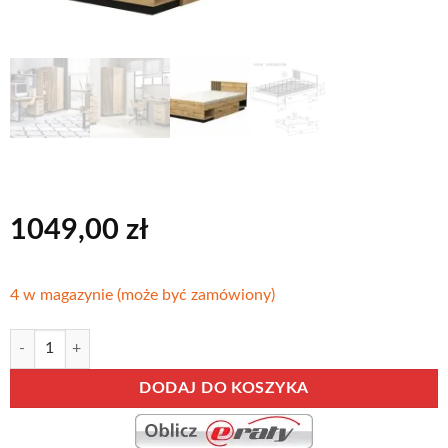
1049,00
zł
4 w magazynie (może być zamówiony)
ilość BLACK-WOTAN łóżko młodzieżowe w stylu loft z szufladą 120 x 
Alternative:
DODAJ DO KOSZYKA