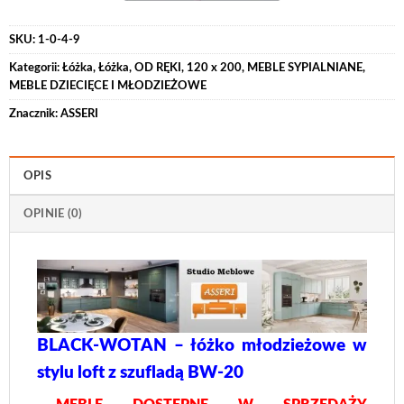
SKU:
1-0-4-9
Kategorii:
Łóżka
,
Łóżka
,
OD RĘKI
,
120 x 200
,
MEBLE SYPIALNIANE
,
MEBLE DZIECIĘCE I MŁODZIEŻOWE
Znacznik:
ASSERI
OPIS
OPINIE (0)
BLACK-WOTAN – łóżko młodzieżowe w
stylu loft z szufladą BW-20