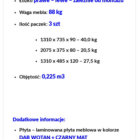
prawe – lewe – zależnie od montażu
Łóżko
88 kg
Waga mebla:
3 szt
Ilość paczek:
1310 x 735 x 90 – 40,0 kg
2075 x 375 x 80 – 20,5 kg
1310 x 485 x 120 – 27,5 kg
0,225 m3
Objętość:
Dodatkowe informacje:
Płyta – laminowana płyta meblowa w kolorze
DĄB WOTAN + CZARNY MAT