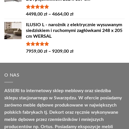
4389,00 zł
do
4809,00 zł
Oceniono
Zakres
4498,00
zł
–
4664,00
zł
5.00
na 5
cen:
ILUSIO L - narożnik z elektrycznie wysuwanym
od
siedziskiem i ruchomymi zagłówkami 248 x 205
4498,00 zł
cm WERSAL
do
4664,00 zł
Oceniono
Zakres
7959,00
zł
–
9209,00
zł
5.00
na 5
cen:
od
7959,00 zł
O NAS
do
9209,00 zł
ASSERI to internetowy sklep meblowy oraz siedziba
sklepu stacjonarnego w Swarzędzu. W ofercie posiadamy
zarówno meble dębowe produkowane w największych
polskich fabrykach tj. Dekort oraz ręcznie wykonywane
meble dębowe przez rzemieślników i mniejszych
producentów np. Ortus. Posiadamy ekspozycje mebli