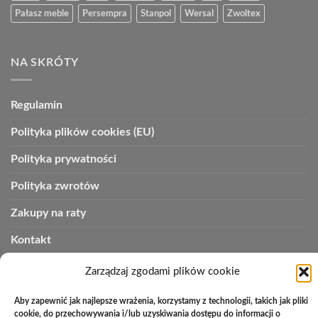
Pałasz meble
Persempra
Stanpol
Wersal
Zwoltex
NA SKRÓTY
Regulamin
Polityka plików cookies (EU)
Polityka prywatności
Polityka zwrotów
Zakupy na raty
Kontakt
Zarządzaj zgodami plików cookie
PayU
Cash
Cash
Bank
Aby zapewnić jak najlepsze wrażenia, korzystamy z technologii, takich jak pliki
On
on
Transfer
cookie, do przechowywania i/lub uzyskiwania dostępu do informacji o