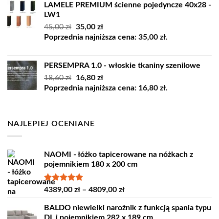
LAMELE PREMIUM ścienne pojedyncze 40x28 -
LW1
Pierwotna
Aktualna
45,00
zł
35,00
zł
cena
cena
Poprzednia najniższa cena:
35,00
zł
.
wynosiła:
wynosi:
45,00 zł.
35,00 zł.
PERSEMPRA 1.0 - włoskie tkaniny szenilowe
Pierwotna
Aktualna
18,60
zł
16,80
zł
cena
cena
Poprzednia najniższa cena:
16,80
zł
.
wynosiła:
wynosi:
18,60 zł.
16,80 zł.
NAJLEPIEJ OCENIANE
NAOMI - łóżko tapicerowane na nóżkach z
pojemnikiem 180 x 200 cm
Oceniono
Zakres
4389,00
zł
–
4809,00
zł
5.00
na 5
cen:
BALDO niewielki narożnik z funkcją spania typu
od
DL i pojemnikiem 282 x 189 cm