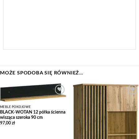
MOŻE SPODOBA SIĘ RÓWNIEŻ…
Add to
Add to
Wishlist
Wishlist
MEBLE POKOJOWE
BLACK-WOTAN 12 półka ścienna
wisząca szeroka 90 cm
97,00
zł