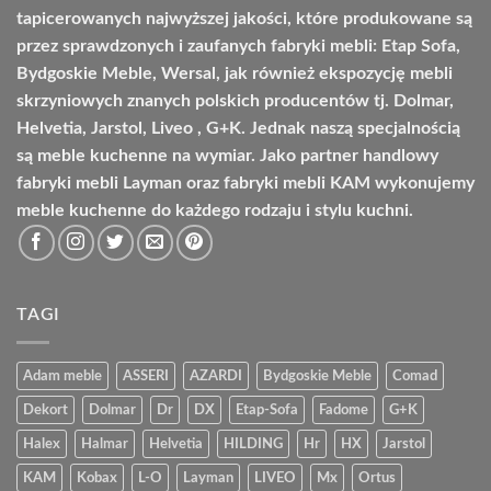
tapicerowanych najwyższej jakości, które produkowane są
przez sprawdzonych i zaufanych fabryki mebli: Etap Sofa,
Bydgoskie Meble, Wersal, jak również ekspozycję mebli
skrzyniowych znanych polskich producentów tj. Dolmar,
Helvetia, Jarstol, Liveo , G+K. Jednak naszą specjalnością
są meble kuchenne na wymiar. Jako partner handlowy
fabryki mebli Layman oraz fabryki mebli KAM wykonujemy
meble kuchenne do każdego rodzaju i stylu kuchni.
TAGI
Adam meble
ASSERI
AZARDI
Bydgoskie Meble
Comad
Dekort
Dolmar
Dr
DX
Etap-Sofa
Fadome
G+K
Halex
Halmar
Helvetia
HILDING
Hr
HX
Jarstol
KAM
Kobax
L-O
Layman
LIVEO
Mx
Ortus