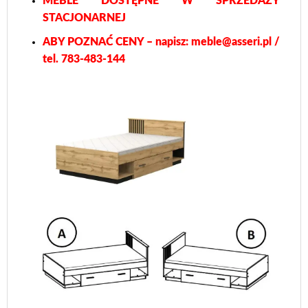
MEBLE DOSTĘPNE W SPRZEDAŻY
STACJONARNEJ
ABY POZNAĆ CENY – napisz: meble@asseri.pl /
tel. 783-483-144