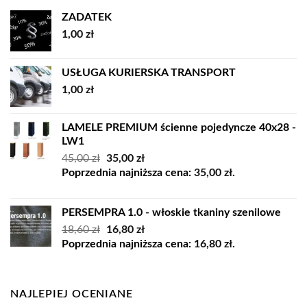
ZADATEK
1,00
zł
USŁUGA KURIERSKA TRANSPORT
1,00
zł
LAMELE PREMIUM ścienne pojedyncze 40x28 -
LW1
Pierwotna
Aktualna
45,00
zł
35,00
zł
cena
cena
Poprzednia najniższa cena:
35,00
zł
.
wynosiła:
wynosi:
45,00 zł.
35,00 zł.
PERSEMPRA 1.0 - włoskie tkaniny szenilowe
Pierwotna
Aktualna
18,60
zł
16,80
zł
cena
cena
Poprzednia najniższa cena:
16,80
zł
.
wynosiła:
wynosi:
18,60 zł.
16,80 zł.
NAJLEPIEJ OCENIANE