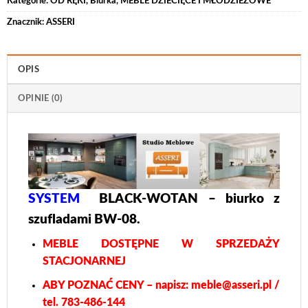
Kategorie:
OD RĘKI
,
Biurka
,
MEBLE DZIECIĘCE I MŁODZIEŻOWE
Znacznik:
ASSERI
OPIS
OPINIE (0)
SYSTEM
BLACK-WOTAN – biurko z
szufladami BW-08.
MEBLE DOSTĘPNE W SPRZEDAŻY
STACJONARNEJ
ABY POZNAĆ CENY – napisz: meble@asseri.pl /
tel. 783-486-144