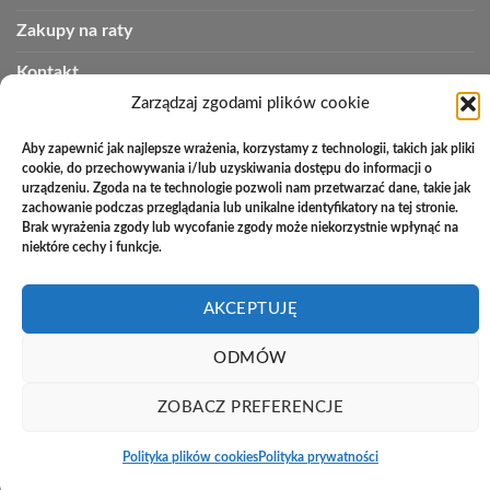
Zakupy na raty
Kontakt
Zarządzaj zgodami plików cookie
Aby zapewnić jak najlepsze wrażenia, korzystamy z technologii, takich jak pliki
PayU
Cash
Cash
Bank
cookie, do przechowywania i/lub uzyskiwania dostępu do informacji o
On
on
Transfer
urządzeniu. Zgoda na te technologie pozwoli nam przetwarzać dane, takie jak
Copyright 2026 ©
Studio Meblowe Asseri
Delivery
Pickup
zachowanie podczas przeglądania lub unikalne identyfikatory na tej stronie.
Realizacja
asystentwsieci.pl
Brak wyrażenia zgody lub wycofanie zgody może niekorzystnie wpłynąć na
niektóre cechy i funkcje.
AKCEPTUJĘ
ODMÓW
ZOBACZ PREFERENCJE
Polityka plików cookies
Polityka prywatności