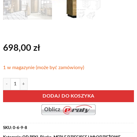
698,00
zł
1 w magazynie (może być zamówiony)
ilość BLACK-WOTAN 08 stylowe biurko z szufladami 135 cm
Alternative:
DODAJ DO KOSZYKA
SKU:
0-6-9-8