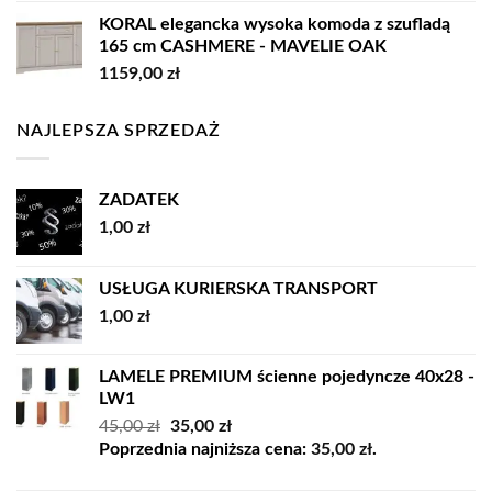
KORAL elegancka wysoka komoda z szufladą
165 cm CASHMERE - MAVELIE OAK
1159,00
zł
NAJLEPSZA SPRZEDAŻ
ZADATEK
1,00
zł
USŁUGA KURIERSKA TRANSPORT
1,00
zł
LAMELE PREMIUM ścienne pojedyncze 40x28 -
LW1
Pierwotna
Aktualna
45,00
zł
35,00
zł
cena
cena
Poprzednia najniższa cena:
35,00
zł
.
wynosiła:
wynosi: