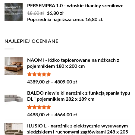
45,00 zł.
35,00 zł.
PERSEMPRA 1.0 - włoskie tkaniny szenilowe
Pierwotna
Aktualna
18,60
zł
16,80
zł
cena
cena
Poprzednia najniższa cena:
16,80
zł
.
wynosiła:
wynosi:
18,60 zł.
16,80 zł.
NAJLEPIEJ OCENIANE
NAOMI - łóżko tapicerowane na nóżkach z
pojemnikiem 180 x 200 cm
Oceniono
Zakres
4389,00
zł
–
4809,00
zł
5.00
na 5
cen:
BALDO niewielki narożnik z funkcją spania typu
od
DL i pojemnikiem 282 x 189 cm
4389,00 zł
do
4809,00 zł
Oceniono
Zakres
4498,00
zł
–
4664,00
zł
5.00
na 5
cen:
ILUSIO L - narożnik z elektrycznie wysuwanym
od
siedziskiem i ruchomymi zagłówkami 248 x 205
4498,00 zł