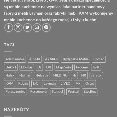
Helvetia, Jarstol, Liveo , G+K. Jednak naszą specjalnością
są meble kuchenne na wymiar. Jako partner handlowy
fabryki mebli Layman oraz fabryki mebli KAM wykonujemy
meble kuchenne do każdego rodzaju i stylu kuchni.
TAGI
Adam meble
ASSERI
AZARDI
Bydgoskie Meble
Comad
Dekort
Dolmar
Dr
DX
Etap-Sofa
Fadome
G+K
Halex
Halmar
Helvetia
HILDING
Hr
HX
Jarstol
KAM
Kobax
L-O
Layman
LIVEO
Mx
Ortus
Pałasz meble
Persempra
Stanpol
Wersal
Zwoltex
NA SKRÓTY