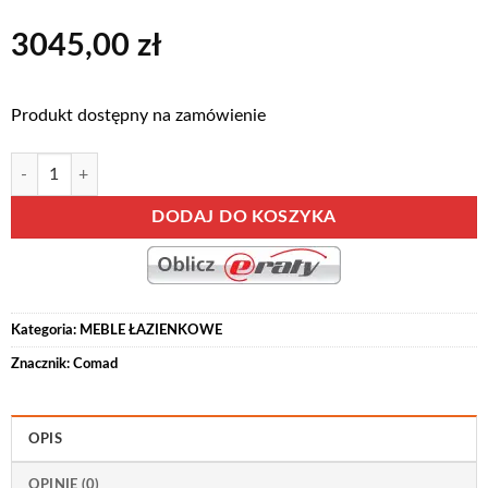
3045,00
zł
Produkt dostępny na zamówienie
ilość Zestaw mebli łazienkowych ARUBA COSMOS 60/01
Alternative:
DODAJ DO KOSZYKA
Kategoria:
MEBLE ŁAZIENKOWE
Znacznik:
Comad
OPIS
OPINIE (0)