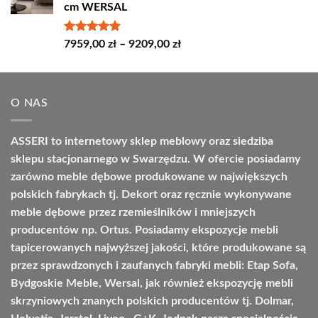
cm WERSAL
do
4664,00 zł
Oceniono
Zakres
7959,00
zł
–
9209,00
zł
5.00
na 5
cen:
od
7959,00 zł
O NAS
do
9209,00 zł
ASSERI to internetowy sklep meblowy oraz siedziba
sklepu stacjonarnego w Swarzędzu. W ofercie posiadamy
zarówno meble dębowe produkowane w największych
polskich fabrykach tj. Dekort oraz ręcznie wykonywane
meble dębowe przez rzemieślników i mniejszych
producentów np. Ortus. Posiadamy ekspozycje mebli
tapicerowanych najwyższej jakości, które produkowane są
przez sprawdzonych i zaufanych fabryki mebli: Etap Sofa,
Bydgoskie Meble, Wersal, jak również ekspozycję mebli
skrzyniowych znanych polskich producentów tj. Dolmar,