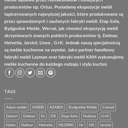
meble dębowe przez rzemieślników i mniejszych
producentów np. Ortus. Posiadamy ekspozycje mebli
tapicerowanych najwyższej jakości, które produkowane są
przez sprawdzonych i zaufanych fabryki mebli: Etap Sofa,
Bydgoskie Meble, Wersal, jak również ekspozycję mebli
skrzyniowych znanych polskich producentów tj. Dolmar,
Helvetia, Jarstol, Liveo , G+K. Jednak naszą specjalnością
są meble kuchenne na wymiar. Jako partner handlowy
fabryki mebli Layman oraz fabryki mebli KAM wykonujemy
meble kuchenne do każdego rodzaju i stylu kuchni.
TAGI
Adam meble
ASSERI
AZARDI
Bydgoskie Meble
Comad
Dekort
Dolmar
Dr
DX
Etap-Sofa
Fadome
G+K
Halex
Halmar
Helvetia
HILDING
Hr
HX
Jarstol