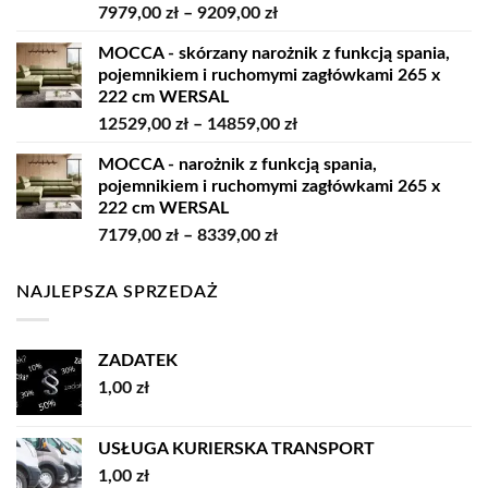
Zakres
7979,00
zł
–
9209,00
zł
11819,00 zł
cen:
MOCCA - skórzany narożnik z funkcją spania,
od
pojemnikiem i ruchomymi zagłówkami 265 x
7979,00 zł
222 cm WERSAL
do
Zakres
12529,00
zł
–
14859,00
zł
9209,00 zł
cen:
MOCCA - narożnik z funkcją spania,
od
pojemnikiem i ruchomymi zagłówkami 265 x
12529,00 zł
222 cm WERSAL
do
Zakres
7179,00
zł
–
8339,00
zł
14859,00 zł
cen:
od
NAJLEPSZA SPRZEDAŻ
7179,00 zł
do
8339,00 zł
ZADATEK
1,00
zł
USŁUGA KURIERSKA TRANSPORT
1,00
zł