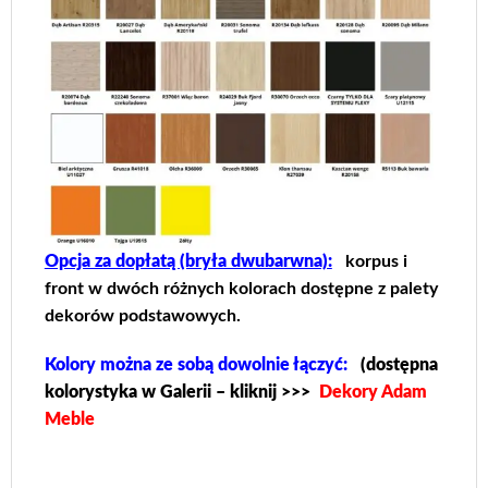
Opcja za dopłatą (bryła dwubarwna):
korpus i
front w dwóch różnych kolorach dostępne z palety
dekorów podstawowych.
Kolory można ze sobą dowolnie łączyć:
(dostępna
kolorystyka w Galerii – kliknij >>>
Dekory Adam
Meble