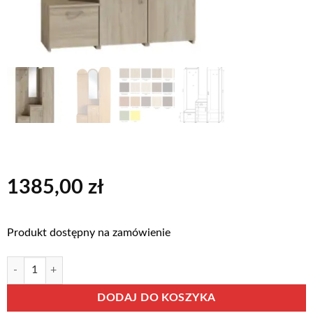
1385,00
zł
Produkt dostępny na zamówienie
ilość Zestaw mebli do przedpokoju o szerokości 120 cm - KLARA
Alternative:
DODAJ DO KOSZYKA