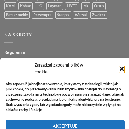
KAM
Kobax
L-O
Layman
LIVEO
Mx
Ortus
Pałasz meble
Persempra
Stanpol
Wersal
Zwoltex
NA SKRÓTY
Regulamin
Polityka plików cookies (EU)
Zarządzaj zgodami plików
cookie
Polityka prywatności
Aby zapewnić jak najlepsze wrażenia, korzystamy z technologii, takich jak
Polityka zwrotów
pliki cookie, do przechowywania i/lub uzyskiwania dostępu do informacji o
urządzeniu. Zgoda na te technologie pozwoli nam przetwarzać dane, takie jak
Zakupy na raty
zachowanie podczas przeglądania lub unikalne identyfikatory na tej stronie.
Brak wyrażenia zgody lub wycofanie zgody może niekorzystnie wpłynąć na
Kontakt
niektóre cechy i funkcje.
AKCEPTUJĘ