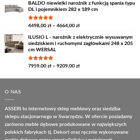
BALDO niewielki narożnik z funkcją spania typu
od
DL i pojemnikiem 282 x 189 cm
4389,00 zł
do
4809,00 zł
Oceniono
Zakres
4498,00
zł
–
4664,00
zł
5.00
na 5
cen:
ILUSIO L - narożnik z elektrycznie wysuwanym
od
siedziskiem i ruchomymi zagłówkami 248 x 205
4498,00 zł
cm WERSAL
do
4664,00 zł
Oceniono
Zakres
7959,00
zł
–
9209,00
zł
5.00
na 5
cen:
od
7959,00 zł
O NAS
do
9209,00 zł
ASSERI to internetowy sklep meblowy oraz siedziba
sklepu stacjonarnego w Swarzędzu. W ofercie posiadamy
zarówno meble dębowe produkowane w największych
polskich fabrykach tj. Dekort oraz ręcznie wykonywane