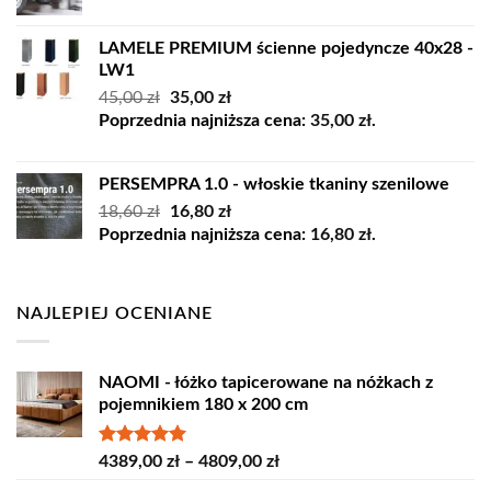
LAMELE PREMIUM ścienne pojedyncze 40x28 -
LW1
Pierwotna
Aktualna
45,00
zł
35,00
zł
cena
cena
Poprzednia najniższa cena:
35,00
zł
.
wynosiła:
wynosi:
45,00 zł.
35,00 zł.
PERSEMPRA 1.0 - włoskie tkaniny szenilowe
Pierwotna
Aktualna
18,60
zł
16,80
zł
cena
cena
Poprzednia najniższa cena:
16,80
zł
.
wynosiła:
wynosi:
18,60 zł.
16,80 zł.
NAJLEPIEJ OCENIANE
NAOMI - łóżko tapicerowane na nóżkach z
pojemnikiem 180 x 200 cm
Oceniono
Zakres
4389,00
zł
–
4809,00
zł
5.00
na 5
cen: