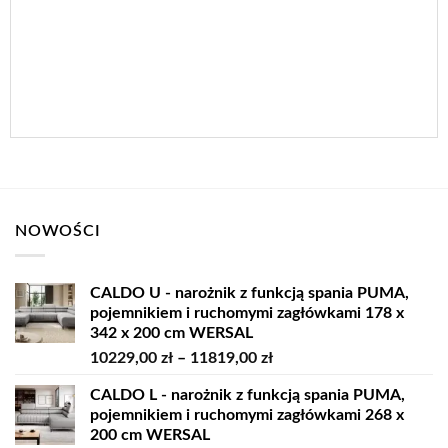
NOWOŚCI
CALDO U - narożnik z funkcją spania PUMA,
pojemnikiem i ruchomymi zagłówkami 178 x
342 x 200 cm WERSAL
Zakres
10229,00
zł
–
11819,00
zł
cen:
CALDO L - narożnik z funkcją spania PUMA,
od
pojemnikiem i ruchomymi zagłówkami 268 x
10229,00 zł
200 cm WERSAL
do