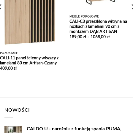
MEBLE POKOJOWE
CALI-C3 przeszklona witryna na
nóżkach z lamelami 90 cm z
montażem DĄB ARTISAN
Zakres
189,00
zł
–
1068,00
zł
cen:
od
189,00 zł
do
POZOSTAŁE
1068,00 zł
CALI-11 panel ścienny wiszący z
lamelami 80 cm Artisan-Czarny
409,00
zł
NOWOŚCI
CALDO U - narożnik z funkcją spania PUMA,