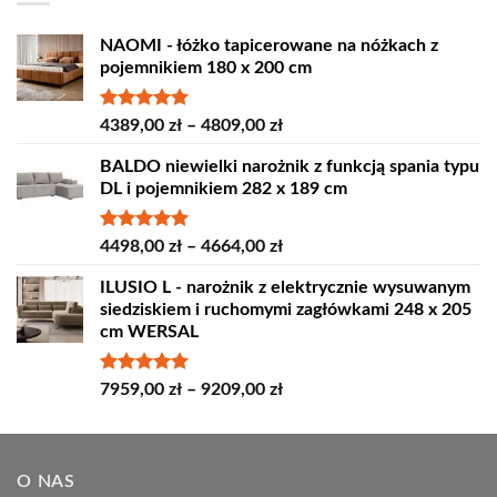
NAOMI - łóżko tapicerowane na nóżkach z
pojemnikiem 180 x 200 cm
Oceniono
Zakres
4389,00
zł
–
4809,00
zł
5.00
na 5
cen:
BALDO niewielki narożnik z funkcją spania typu
od
DL i pojemnikiem 282 x 189 cm
4389,00 zł
do
4809,00 zł
Oceniono
Zakres
4498,00
zł
–
4664,00
zł
5.00
na 5
cen:
ILUSIO L - narożnik z elektrycznie wysuwanym
od
siedziskiem i ruchomymi zagłówkami 248 x 205
4498,00 zł
cm WERSAL
do
4664,00 zł
Oceniono
Zakres
7959,00
zł
–
9209,00
zł
5.00
na 5
cen:
od
7959,00 zł
O NAS
do