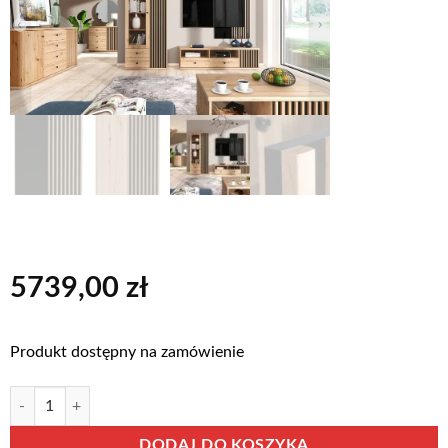
5739,00
zł
Produkt dostępny na zamówienie
ilość Zestaw mebli CALI-L
Alternative:
DODAJ DO KOSZYKA