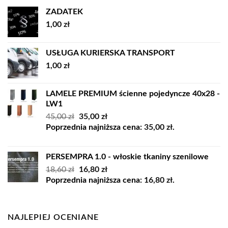
8339,00 zł
ZADATEK
1,00
zł
USŁUGA KURIERSKA TRANSPORT
1,00
zł
LAMELE PREMIUM ścienne pojedyncze 40x28 -
LW1
Pierwotna
Aktualna
45,00
zł
35,00
zł
cena
cena
Poprzednia najniższa cena:
35,00
zł
.
wynosiła:
wynosi:
45,00 zł.
35,00 zł.
PERSEMPRA 1.0 - włoskie tkaniny szenilowe
Pierwotna
Aktualna
18,60
zł
16,80
zł
cena
cena
Poprzednia najniższa cena:
16,80
zł
.
wynosiła:
wynosi:
18,60 zł.
16,80 zł.
NAJLEPIEJ OCENIANE