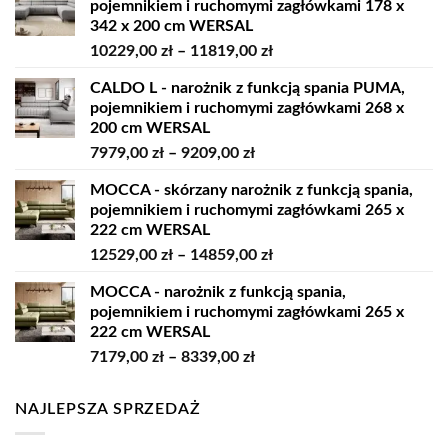
pojemnikiem i ruchomymi zagłówkami 178 x
342 x 200 cm WERSAL
Zakres
10229,00
zł
–
11819,00
zł
cen:
CALDO L - narożnik z funkcją spania PUMA,
od
pojemnikiem i ruchomymi zagłówkami 268 x
10229,00 zł
200 cm WERSAL
do
Zakres
7979,00
zł
–
9209,00
zł
11819,00 zł
cen:
MOCCA - skórzany narożnik z funkcją spania,
od
pojemnikiem i ruchomymi zagłówkami 265 x
7979,00 zł
222 cm WERSAL
do
Zakres
12529,00
zł
–
14859,00
zł
9209,00 zł
cen:
MOCCA - narożnik z funkcją spania,
od
pojemnikiem i ruchomymi zagłówkami 265 x
12529,00 zł
222 cm WERSAL
do
Zakres
7179,00
zł
–
8339,00
zł
14859,00 zł
cen:
od
NAJLEPSZA SPRZEDAŻ
7179,00 zł
do