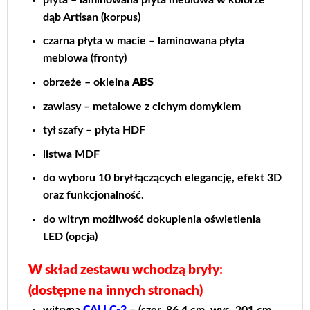
dąb Artisan (korpus)
czarna płyta w macie – laminowana płyta
meblowa (fronty)
obrzeże – okleina
ABS
zawiasy – metalowe z cichym domykiem
tył szafy – płyta HDF
listwa MDF
do wyboru 10 brył łączących elegancję, efekt 3D
oraz funkcjonalność.
do witryn możliwość dokupienia oświetlenia
LED (opcja)
W skład zestawu wchodzą bryły:
(dostępne na innych stronach)
witryna
CALI C-2
– (szer. 86,4 cm, wys. 201 cm,