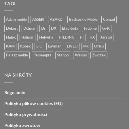
TAGI
Adam meble
ASSERI
AZARDI
Bydgoskie Meble
Comad
Dekort
Dolmar
Dr
DX
Etap-Sofa
Fadome
G+K
Halex
Halmar
Helvetia
HILDING
Hr
HX
Jarstol
KAM
Kobax
L-O
Layman
LIVEO
Mx
Ortus
Pałasz meble
Persempra
Stanpol
Wersal
Zwoltex
NA SKRÓTY
Regulamin
Polityka plików cookies (EU)
Polityka prywatności
Polityka zwrotów