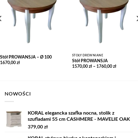
Wishlist
STOŁY DREWNIANE
Stół PROWANSJA – Ø 100
Stół PROWANSJA
1670,00
zł
Zakres
1570,00
zł
–
1760,00
zł
cen:
od
1570,00 zł
do
1760,00 zł
NOWOŚCI
KORAL elegancka szafka nocna, stolik z
szufladami 55 cm CASHMERE - MAVELIE OAK
379,00
zł