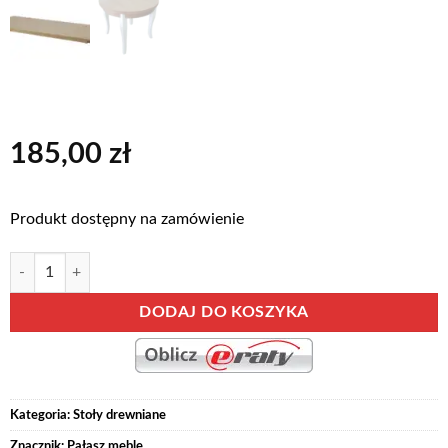
185,00
zł
Produkt dostępny na zamówienie
ilość WKŁADKA -STÓŁ PROWANSJA
Alternative:
DODAJ DO KOSZYKA
Kategoria:
Stoły drewniane
Znacznik:
Pałasz meble