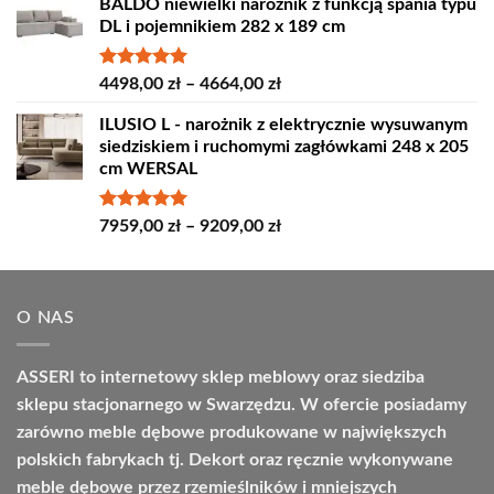
BALDO niewielki narożnik z funkcją spania typu
od
DL i pojemnikiem 282 x 189 cm
4389,00 zł
do
4809,00 zł
Oceniono
Zakres
4498,00
zł
–
4664,00
zł
5.00
na 5
cen:
ILUSIO L - narożnik z elektrycznie wysuwanym
od
siedziskiem i ruchomymi zagłówkami 248 x 205
4498,00 zł
cm WERSAL
do
4664,00 zł
Oceniono
Zakres
7959,00
zł
–
9209,00
zł
5.00
na 5
cen:
od
7959,00 zł
O NAS
do
9209,00 zł
ASSERI to internetowy sklep meblowy oraz siedziba
sklepu stacjonarnego w Swarzędzu. W ofercie posiadamy
zarówno meble dębowe produkowane w największych
polskich fabrykach tj. Dekort oraz ręcznie wykonywane
meble dębowe przez rzemieślników i mniejszych