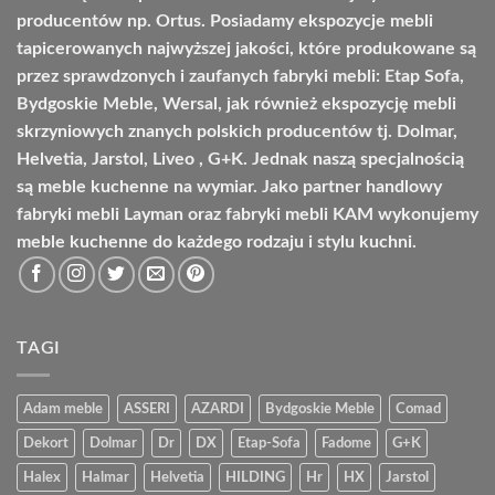
producentów np. Ortus. Posiadamy ekspozycje mebli
tapicerowanych najwyższej jakości, które produkowane są
przez sprawdzonych i zaufanych fabryki mebli: Etap Sofa,
Bydgoskie Meble, Wersal, jak również ekspozycję mebli
skrzyniowych znanych polskich producentów tj. Dolmar,
Helvetia, Jarstol, Liveo , G+K. Jednak naszą specjalnością
są meble kuchenne na wymiar. Jako partner handlowy
fabryki mebli Layman oraz fabryki mebli KAM wykonujemy
meble kuchenne do każdego rodzaju i stylu kuchni.
TAGI
Adam meble
ASSERI
AZARDI
Bydgoskie Meble
Comad
Dekort
Dolmar
Dr
DX
Etap-Sofa
Fadome
G+K
Halex
Halmar
Helvetia
HILDING
Hr
HX
Jarstol