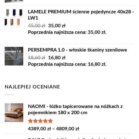
LAMELE PREMIUM ścienne pojedyncze 40x28 -
LW1
Pierwotna
Aktualna
45,00
zł
35,00
zł
cena
cena
Poprzednia najniższa cena:
35,00
zł
.
wynosiła:
wynosi:
45,00 zł.
35,00 zł.
PERSEMPRA 1.0 - włoskie tkaniny szenilowe
Pierwotna
Aktualna
18,60
zł
16,80
zł
cena
cena
Poprzednia najniższa cena:
16,80
zł
.
wynosiła:
wynosi:
18,60 zł.
16,80 zł.
NAJLEPIEJ OCENIANE
NAOMI - łóżko tapicerowane na nóżkach z
pojemnikiem 180 x 200 cm
Oceniono
Zakres
4389,00
zł
–
4809,00
zł
5.00
na 5
cen: