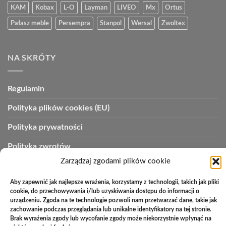
KAM
Kobax
L-O
Layman
LIVEO
Mx
Ortus
Pałasz meble
Persempra
Stanpol
Wersal
Zwoltex
NA SKRÓTY
Regulamin
Polityka plików cookies (EU)
Polityka prywatności
Polityka zwrotów
Zarządzaj zgodami plików cookie
Zakupy na raty
Aby zapewnić jak najlepsze wrażenia, korzystamy z technologii, takich jak pliki
Kontakt
cookie, do przechowywania i/lub uzyskiwania dostępu do informacji o
urządzeniu. Zgoda na te technologie pozwoli nam przetwarzać dane, takie jak
zachowanie podczas przeglądania lub unikalne identyfikatory na tej stronie.
Brak wyrażenia zgody lub wycofanie zgody może niekorzystnie wpłynąć na
PayU
Cash
Cash
Bank