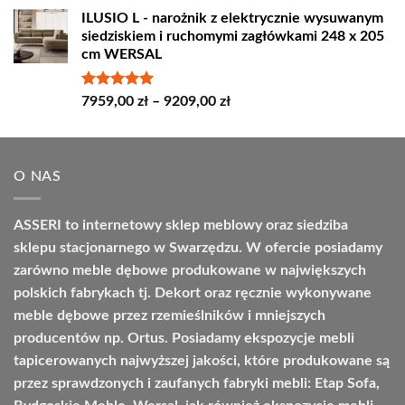
cen:
ILUSIO L - narożnik z elektrycznie wysuwanym
od
siedziskiem i ruchomymi zagłówkami 248 x 205
4498,00 zł
cm WERSAL
do
4664,00 zł
Oceniono
Zakres
7959,00
zł
–
9209,00
zł
5.00
na 5
cen:
od
7959,00 zł
O NAS
do
9209,00 zł
ASSERI to internetowy sklep meblowy oraz siedziba
sklepu stacjonarnego w Swarzędzu. W ofercie posiadamy
zarówno meble dębowe produkowane w największych
polskich fabrykach tj. Dekort oraz ręcznie wykonywane
meble dębowe przez rzemieślników i mniejszych
producentów np. Ortus. Posiadamy ekspozycje mebli
tapicerowanych najwyższej jakości, które produkowane są
przez sprawdzonych i zaufanych fabryki mebli: Etap Sofa,