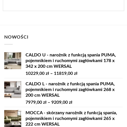
NOWOŚCI
CALDO U - narożnik z funkcją spania PUMA,
pojemnikiem i ruchomymi zagłówkami 178 x
342 x 200 cm WERSAL
Zakres
10229,00
zł
–
11819,00
zł
cen:
CALDO L - narożnik z funkcją spania PUMA,
od
pojemnikiem i ruchomymi zagłówkami 268 x
10229,00 zł
200 cm WERSAL
do
Zakres
7979,00
zł
–
9209,00
zł
11819,00 zł
cen:
MOCCA - skórzany narożnik z funkcją spania,
od
pojemnikiem i ruchomymi zagłówkami 265 x
7979,00 zł
222 cm WERSAL
do