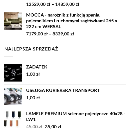
Zakres
12529,00
zł
–
14859,00
zł
9209,00 zł
cen:
MOCCA - narożnik z funkcją spania,
od
pojemnikiem i ruchomymi zagłówkami 265 x
12529,00 zł
222 cm WERSAL
do
Zakres
7179,00
zł
–
8339,00
zł
14859,00 zł
cen:
od
NAJLEPSZA SPRZEDAŻ
7179,00 zł
do
8339,00 zł
ZADATEK
1,00
zł
USŁUGA KURIERSKA TRANSPORT
1,00
zł
LAMELE PREMIUM ścienne pojedyncze 40x28 -
LW1
Pierwotna
Aktualna
45,00
zł
35,00
zł