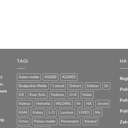
TAGI
NA
az
Adam meble
ASSERI
AZARDI
Reg
u.
Bydgoskie Meble
Comad
Dekort
Dolmar
Dr
Poli
bowe
DX
Etap-Sofa
Fadome
G+K
Halex
Pol
Halmar
Helvetia
HILDING
Hr
HX
Jarstol
Pol
KAM
Kobax
L-O
Layman
LIVEO
Mx
np.
Ortus
Pałasz meble
Persempra
Stanpol
Zak