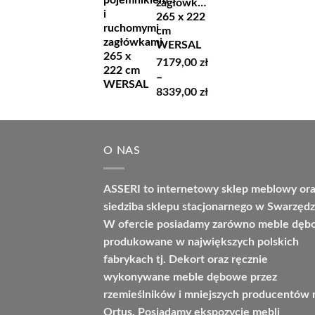
zagłówkami
265 x 222
cm
WERSAL
7179,00
zł
–
Zakres
8339,00
zł
cen:
od
7179,00 zł
O NAS
do
8339,00 zł
ASSERI to internetowy sklep meblowy or
siedziba sklepu stacjonarnego w Swarzędz
W ofercie posiadamy zarówno meble dę
produkowane w największych polskich
fabrykach tj. Dekort oraz ręcznie
wykonywane meble dębowe przez
rzemieślników i mniejszych producentów 
Ortus. Posiadamy ekspozycje mebli