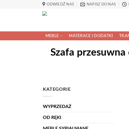
Przewiń
ODWIEDŹ NAS
NAPISZ DO NAS
do
zawartości
MEBLE
MATERACE I DODATKI
TKAN
Szafa przesuwna 
KATEGORIE
WYPRZEDAŻ
OD RĘKI
MEBLE SYPIALNIANE