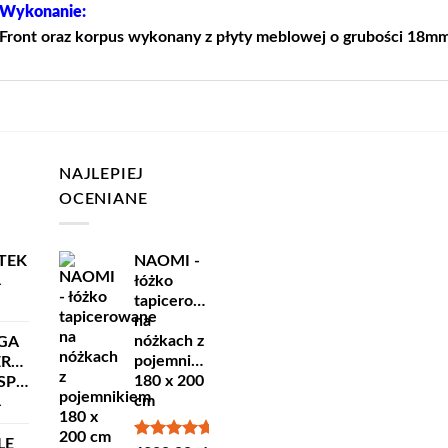
Wykonanie:
Front oraz korpus wykonany z płyty meblowej o grubości 18mm
NAJLEPIEJ
OCENIANE
TEK
NAOMI -
łóżko
ł
tapicerowane
na
nóżkach z
GA
pojemnikiem
ERSKA
180 x 200
ORT
cm
ł
LE