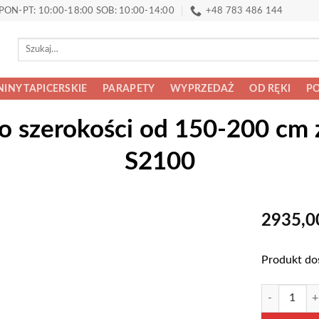
PON-PT: 10:00-18:00 SOB: 10:00-14:00
+48 783 486 144
Szukaj:
INY TAPICERSKIE
PARAPETY
WYPRZEDAŻ
OD RĘKI
PO
o szerokości od 150-200 cm 
S2100
2935,
Produkt do
ilość Szafa 
Alternative: