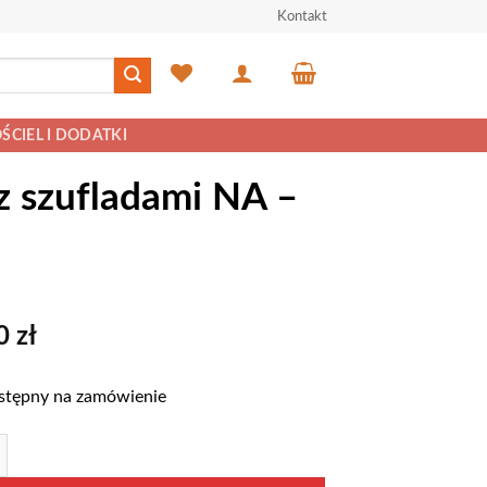
Kontakt
ŚCIEL I DODATKI
z szufladami NA –
00
zł
stępny na zamówienie
przesuwna o szerokości od 150-200 cm z szufladami NA – S2100