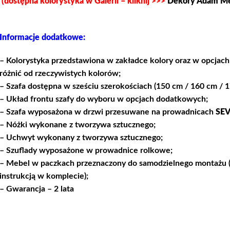
(dostępna kolorystyka w Galerii – kliknij >>>
Dekory Adam M
Informacje dodatkowe:
– Kolorystyka przedstawiona w zakładce kolory oraz w opcjac
różnić od rzeczywistych kolorów;
– Szafa dostępna w sześciu szerokościach (150 cm / 160 cm / 
– Układ frontu szafy do wyboru w opcjach dodatkowych;
– Szafa wyposażona w drzwi przesuwane na prowadnicach
SE
– Nóżki wykonane z tworzywa sztucznego;
– Uchwyt wykonany z tworzywa sztucznego;
– Szuflady wyposażone w prowadnice rolkowe;
– Mebel w paczkach przeznaczony do samodzielnego montażu (
instrukcją w komplecie);
– Gwarancja – 2 lata