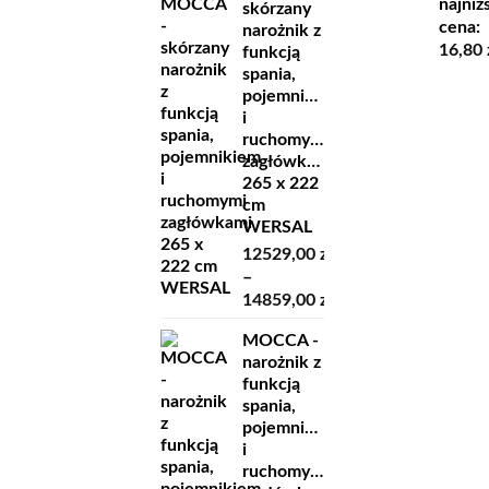
wynosi
najniż
skórzany
7979,00 zł
18,60 z
cena:
narożnik z
do
16,80
funkcją
9209,00 zł
spania,
pojemnikiem
i
ruchomymi
zagłówkami
265 x 222
cm
WERSAL
12529,00
zł
–
14859,00
zł
Zakres
MOCCA -
cen:
narożnik z
od
funkcją
12529,00 zł
spania,
do
pojemnikiem
14859,00 zł
i
ruchomymi