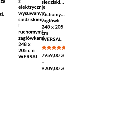
ła:
wynosi:
sza
siedziskiem
ł.
16,80 zł.
i
zł
.
ruchomymi
zagłówkami
248 x 205
cm
WERSAL
Oceniono
7959,00
zł
5.00
na 5
–
Zakres
9209,00
zł
cen:
od
7959,00 zł
do
9209,00 zł