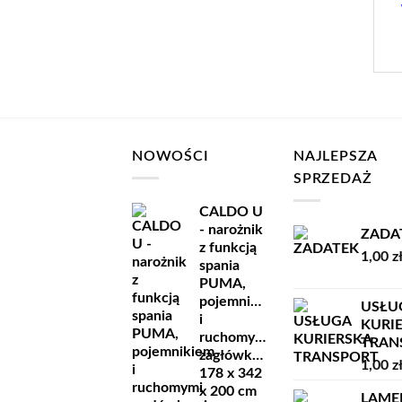
NOWOŚCI
NAJLEPSZA
SPRZEDAŻ
CALDO U
- narożnik
ZADA
z funkcją
1,00
z
spania
PUMA,
pojemnikiem
USŁU
i
KURI
ruchomymi
TRANSP
zagłówkami
1,00
z
178 x 342
x 200 cm
LAME