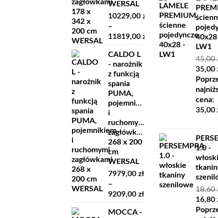
WERSAL
PREM
10229,00
zł
ścien
–
pojed
11819,00
zł
40x28
Zakres
LW1
CALDO L
cen:
45,00
- narożnik
od
Pierw
35,00
z funkcją
10229,00 zł
cena
Poprz
spania
do
wynosi
najniż
PUMA,
11819,00 zł
45,00 z
cena:
pojemnikiem
35,00
i
ruchomymi
zagłówkami
PERS
268 x 200
1.0 -
cm
włosk
WERSAL
tkanin
7979,00
zł
szeni
–
18,60
Zakres
9209,00
zł
Pierw
16,80
cen:
cena
Poprz
MOCCA -
od