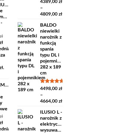
Oceniono
4389,00
zł
IUM
5.00
na 5
–
ne
Zakres
4809,00
zł
yncze
cen:
 -
BALDO
od
niewielki
4389,00 zł
zł
narożnik z
do
otna
Aktualna
zł
funkcją
4809,00 zł
cena
ednia
spania
ła:
wynosi:
sza
typu DL i
ł.
35,00 zł.
pojemnikiem
282 x 189
zł
.
cm
EMPRA
Oceniono
4498,00
zł
5.00
na 5
–
ie
Zakres
4664,00
zł
y
cen:
lowe
ILUSIO L -
od
zł
narożnik z
4498,00 zł
otna
Aktualna
zł
elektrycznie
do
cena
ednia
wysuwanym
4664,00 zł