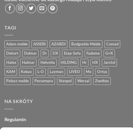
TAGI
Adam meble
ASSERI
AZARDI
Bydgoskie Meble
Comad
Dekort
Dolmar
Dr
DX
Etap-Sofa
Fadome
G+K
Halex
Halmar
Helvetia
HILDING
Hr
HX
Jarstol
KAM
Kobax
L-O
Layman
LIVEO
Mx
Ortus
Pałasz meble
Persempra
Stanpol
Wersal
Zwoltex
NA SKRÓTY
Regulamin
Polityka plików cookies (EU)