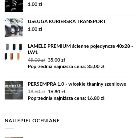
1,00
zł
USŁUGA KURIERSKA TRANSPORT
1,00
zł
LAMELE PREMIUM ścienne pojedyncze 40x28 -
LW1
Pierwotna
Aktualna
45,00
zł
35,00
zł
cena
cena
Poprzednia najniższa cena:
35,00
zł
.
wynosiła:
wynosi:
45,00 zł.
35,00 zł.
PERSEMPRA 1.0 - włoskie tkaniny szenilowe
Pierwotna
Aktualna
18,60
zł
16,80
zł
cena
cena
Poprzednia najniższa cena:
16,80
zł
.
wynosiła:
wynosi:
18,60 zł.
16,80 zł.
NAJLEPIEJ OCENIANE