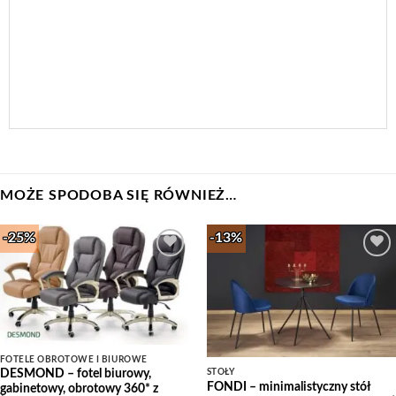
MOŻE SPODOBA SIĘ RÓWNIEŻ…
-25%
-13%
Add to
Add to
Wishlist
Wishlist
FOTELE OBROTOWE I BIUROWE
STOŁY
DESMOND – fotel biurowy,
FONDI – minimalistyczny stół
gabinetowy, obrotowy 360* z