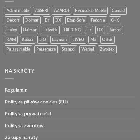
Adam meble
ASSERI
AZARDI
Bydgoskie Meble
Comad
Dekort
Dolmar
Dr
DX
Etap-Sofa
Fadome
G+K
Halex
Halmar
Helvetia
HILDING
Hr
HX
Jarstol
KAM
Kobax
L-O
Layman
LIVEO
Mx
Ortus
Pałasz meble
Persempra
Stanpol
Wersal
Zwoltex
NA SKRÓTY
Regulamin
Polityka plików cookies (EU)
Polityka prywatności
Polityka zwrotów
Zakupy na raty