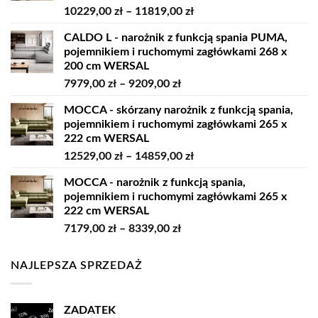
Zakres
10229,00
zł
–
11819,00
zł
cen:
CALDO L - narożnik z funkcją spania PUMA,
od
pojemnikiem i ruchomymi zagłówkami 268 x
10229,00 zł
200 cm WERSAL
do
Zakres
7979,00
zł
–
9209,00
zł
11819,00 zł
cen:
MOCCA - skórzany narożnik z funkcją spania,
od
pojemnikiem i ruchomymi zagłówkami 265 x
7979,00 zł
222 cm WERSAL
do
Zakres
12529,00
zł
–
14859,00
zł
9209,00 zł
cen:
MOCCA - narożnik z funkcją spania,
od
pojemnikiem i ruchomymi zagłówkami 265 x
12529,00 zł
222 cm WERSAL
do
Zakres
7179,00
zł
–
8339,00
zł
14859,00 zł
cen:
od
NAJLEPSZA SPRZEDAŻ
7179,00 zł
do
8339,00 zł
ZADATEK