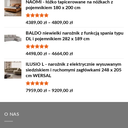
NAOMI - łóżko tapicerowane na nóżkach z
pojemnikiem 180 x 200 cm
Oceniono
Zakres
4389,00
zł
–
4809,00
zł
5.00
na 5
cen:
BALDO niewielki narożnik z funkcją spania typu
od
DL i pojemnikiem 282 x 189 cm
4389,00 zł
do
4809,00 zł
Oceniono
Zakres
4498,00
zł
–
4664,00
zł
5.00
na 5
cen:
ILUSIO L - narożnik z elektrycznie wysuwanym
od
siedziskiem i ruchomymi zagłówkami 248 x 205
4498,00 zł
cm WERSAL
do
4664,00 zł
Oceniono
Zakres
7959,00
zł
–
9209,00
zł
5.00
na 5
cen:
od
7959,00 zł
O NAS
do
9209,00 zł