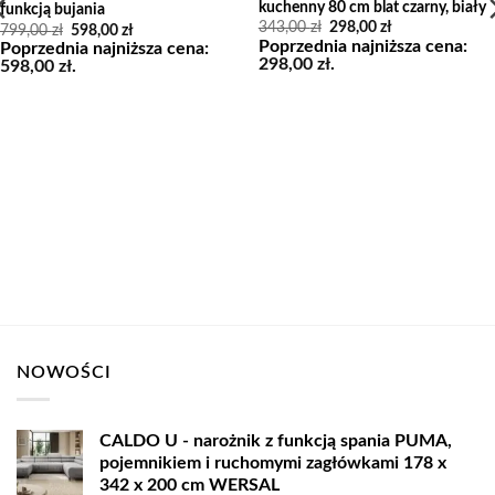
kuchenny 80 cm blat czarny, biały
funkcją bujania
Pierwotna
Aktualna
343,00
zł
298,00
zł
Pierwotna
Aktualna
799,00
zł
598,00
zł
cena
cena
cena
cena
Poprzednia najniższa cena:
Poprzednia najniższa cena:
wynosiła:
wynosi:
wynosiła:
wynosi:
298,00
zł
.
598,00
zł
.
343,00 zł.
298,00 zł.
799,00 zł.
598,00 zł.
NOWOŚCI
CALDO U - narożnik z funkcją spania PUMA,
pojemnikiem i ruchomymi zagłówkami 178 x
342 x 200 cm WERSAL