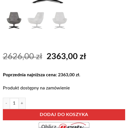
Pierwotna
Aktualna
2626,00
zł
2363,00
zł
cena
cena
wynosiła:
wynosi:
Poprzednia najniższa cena:
2363,00
zł
.
2626,00 zł.
2363,00 zł.
Produkt dostępny na zamówienie
ilość SHOUT - ekskluzywny, obrotowy fotel - Bydgoskie Meble
Alternative:
DODAJ DO KOSZYKA