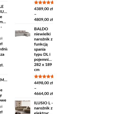
LE
Oceniono
4389,00
zł
IUM
5.00
na 5
–
ne
Zakres
4809,00
zł
yncze
cen:
 -
BALDO
od
niewielki
4389,00 zł
zł
narożnik z
do
otna
Aktualna
zł
funkcją
4809,00 zł
cena
ednia
spania
ła:
wynosi:
sza
typu DL i
ł.
35,00 zł.
pojemnikiem
282 x 189
zł
.
cm
EMPRA
Oceniono
4498,00
zł
5.00
na 5
–
ie
Zakres
4664,00
zł
y
cen:
lowe
ILUSIO L -
od
zł
narożnik z
4498,00 zł
otna
Aktualna
zł
elektrycznie