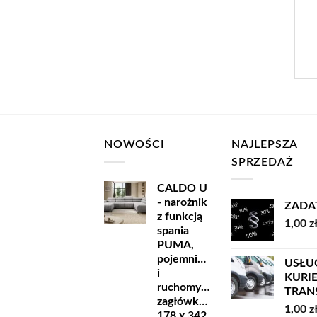
NOWOŚCI
NAJLEPSZA
SPRZEDAŻ
CALDO U
- narożnik
ZADA
z funkcją
1,00
z
spania
PUMA,
pojemnikiem
USŁU
i
KURI
ruchomymi
TRANSP
zagłówkami
1,00
z
178 x 342