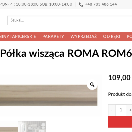
PON-PT: 10:00-18:00 SOB: 10:00-14:00
+48 783 486 144
Szukaj:
INY TAPICERSKIE
PARAPETY
WYPRZEDAŻ
OD RĘKI
PO
Półka wisząca ROMA ROM6
109,0
Produkt do
ilość Półka
Alternative: