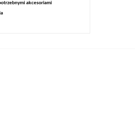
 potrzebnymi akcesoriami
ia