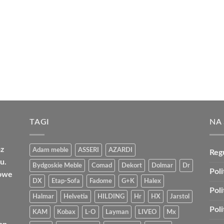
TAGI
NA
az
Adam meble
ASSERI
AZARDI
Reg
u.
Bydgoskie Meble
Comad
Dekort
Dolmar
Dr
Poli
bowe
DX
Etap-Sofa
Fadome
G+K
Halex
Pol
Halmar
Helvetia
HILDING
Hr
HX
Jarstol
Pol
KAM
Kobax
L-O
Layman
LIVEO
Mx