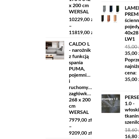
x 200 cm
LAME
WERSAL
PREM
10229,00
zł
ścien
–
pojed
11819,00
zł
40x28
Zakres
LW1
CALDO L
cen:
45,00
- narożnik
od
Pierw
35,00
z funkcją
10229,00 zł
cena
Poprz
spania
do
wynosi
najniż
PUMA,
11819,00 zł
45,00 z
cena:
pojemnikiem
35,00
i
ruchomymi
zagłówkami
PERS
268 x 200
1.0 -
cm
włosk
WERSAL
tkanin
7979,00
zł
szeni
–
18,60
Zakres
9209,00
zł
Pierw
16,80