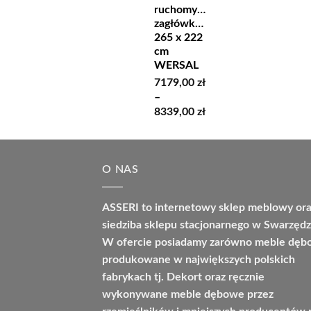
ruchomymi
zagłówkami
265 x 222
cm
WERSAL
7179,00
zł
–
Zakres
8339,00
zł
cen:
od
7179,00 zł
O NAS
do
8339,00 zł
ASSERI to internetowy sklep meblowy or
siedziba sklepu stacjonarnego w Swarzędz
W ofercie posiadamy zarówno meble dę
produkowane w największych polskich
fabrykach tj. Dekort oraz ręcznie
wykonywane meble dębowe przez