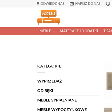
Przewiń
ODWIEDŹ NAS
NAPISZ DO NAS
do
zawartości
MEBLE
MATERACE I DODATKI
TKAN
KATEGORIE
WYPRZEDAŻ
OD RĘKI
MEBLE SYPIALNIANE
MEBLE WYPOCZYNKOWE