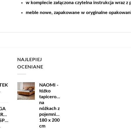
w komplecie załączona czytelna instrukcja wraz z
meble nowe, zapakowane w oryginalne opakowan
NAJLEPIEJ
OCENIANE
TEK
NAOMI -
łóżko
ł
tapicerowane
na
nóżkach z
GA
pojemnikiem
ERSKA
180 x 200
ORT
cm
ł