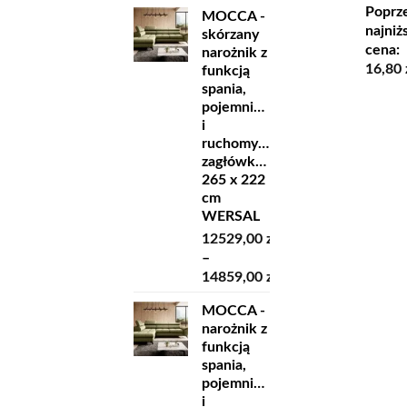
cen:
cena
Poprz
MOCCA -
od
wynosi
najniż
skórzany
7979,00 zł
18,60 z
cena:
narożnik z
do
16,80
funkcją
9209,00 zł
spania,
pojemnikiem
i
ruchomymi
zagłówkami
265 x 222
cm
WERSAL
12529,00
zł
–
14859,00
zł
Zakres
MOCCA -
cen:
narożnik z
od
funkcją
12529,00 zł
spania,
do
pojemnikiem
14859,00 zł
i