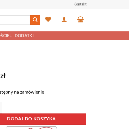
Kontakt
ŚCIEL I DODATKI
0
zł
stępny na zamówienie
 wisząca ROMA ROM6
DODAJ DO KOSZYKA