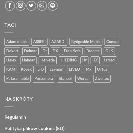
TAGI
Adam meble
ASSERI
AZARDI
Bydgoskie Meble
Comad
Dekort
Dolmar
Dr
DX
Etap-Sofa
Fadome
G+K
Halex
Halmar
Helvetia
HILDING
Hr
HX
Jarstol
KAM
Kobax
L-O
Layman
LIVEO
Mx
Ortus
Pałasz meble
Persempra
Stanpol
Wersal
Zwoltex
NA SKRÓTY
Regulamin
Polityka plików cookies (EU)