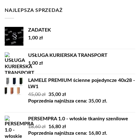
cen:
od
NAJLEPSZA SPRZEDAŻ
7179,00 zł
do
8339,00 zł
ZADATEK
1,00
zł
USŁUGA KURIERSKA TRANSPORT
1,00
zł
LAMELE PREMIUM ścienne pojedyncze 40x28 -
LW1
Pierwotna
Aktualna
45,00
zł
35,00
zł
cena
cena
Poprzednia najniższa cena:
35,00
zł
.
wynosiła:
wynosi:
45,00 zł.
35,00 zł.
PERSEMPRA 1.0 - włoskie tkaniny szenilowe
Pierwotna
Aktualna
18,60
zł
16,80
zł
cena
cena
Poprzednia najniższa cena:
16,80
zł
.
wynosiła:
wynosi: