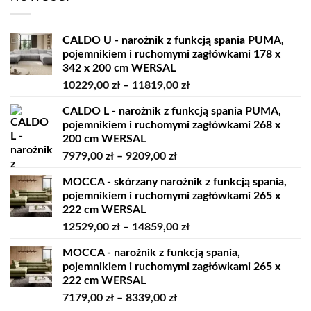
CALDO U - narożnik z funkcją spania PUMA,
pojemnikiem i ruchomymi zagłówkami 178 x
342 x 200 cm WERSAL
Zakres
10229,00
zł
–
11819,00
zł
cen:
CALDO L - narożnik z funkcją spania PUMA,
od
pojemnikiem i ruchomymi zagłówkami 268 x
10229,00 zł
200 cm WERSAL
do
Zakres
7979,00
zł
–
9209,00
zł
11819,00 zł
cen:
MOCCA - skórzany narożnik z funkcją spania,
od
pojemnikiem i ruchomymi zagłówkami 265 x
7979,00 zł
222 cm WERSAL
do
Zakres
12529,00
zł
–
14859,00
zł
9209,00 zł
cen:
MOCCA - narożnik z funkcją spania,
od
pojemnikiem i ruchomymi zagłówkami 265 x
12529,00 zł
222 cm WERSAL
do
Zakres
7179,00
zł
–
8339,00
zł
14859,00 zł