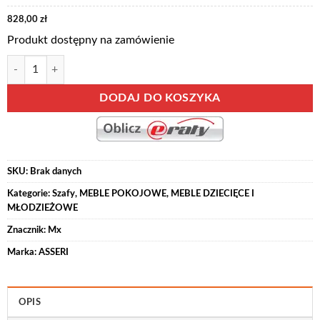
848,00 zł
828,00
zł
Produkt dostępny na zamówienie
ilość PIRI 02 szafa dwudrzwiowa z szufladami 92 cm WYBÓR KOLOR
DODAJ DO KOSZYKA
SKU:
Brak danych
Kategorie:
Szafy
,
MEBLE POKOJOWE
,
MEBLE DZIECIĘCE I
MŁODZIEŻOWE
Znacznik:
Mx
Marka:
ASSERI
OPIS