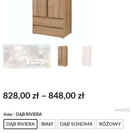
Zakres
828,00
zł
–
848,00
zł
cen:
od
WYCZYŚĆ
: DĄB RIVIERA
Alternative:
Kolor
828,00 zł
DĄB RIVIERA
BIAŁY
DĄB SONOMA
RÓŻOWY
do