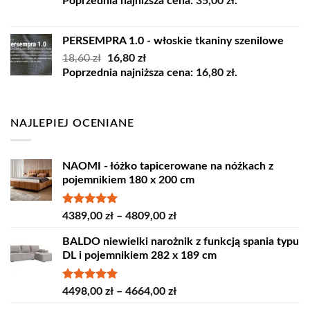
cena
cena
Poprzednia najniższa cena:
35,00
zł
.
wynosiła:
wynosi:
45,00 zł.
35,00 zł.
PERSEMPRA 1.0 - włoskie tkaniny szenilowe
Pierwotna
Aktualna
18,60
zł
16,80
zł
cena
cena
Poprzednia najniższa cena:
16,80
zł
.
wynosiła:
wynosi:
18,60 zł.
16,80 zł.
NAJLEPIEJ OCENIANE
NAOMI - łóżko tapicerowane na nóżkach z
pojemnikiem 180 x 200 cm
Oceniono
Zakres
4389,00
zł
–
4809,00
zł
5.00
na 5
cen:
BALDO niewielki narożnik z funkcją spania typu
od
DL i pojemnikiem 282 x 189 cm
4389,00 zł
do
4809,00 zł
Oceniono
Zakres
4498,00
zł
–
4664,00
zł
5.00
na 5
cen: