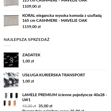
125 cm CASHMERE - MAVELIE OAK
1109,00
zł
KORAL elegancka wysoka komoda z szufladą
165 cm CASHMERE - MAVELIE OAK
1159,00
zł
NAJLEPSZA SPRZEDAŻ
ZADATEK
1,00
zł
USŁUGA KURIERSKA TRANSPORT
1,00
zł
LAMELE PREMIUM ścienne pojedyncze 40x28 -
LW1
Pierwotna
Aktualna
45,00
zł
35,00
zł