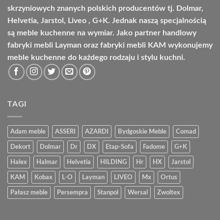
skrzyniowych znanych polskich producentów tj. Dolmar,
Helvetia, Jarstol, Liveo , G+K. Jednak naszą specjalnością
są meble kuchenne na wymiar. Jako partner handlowy
fabryki mebli Layman oraz fabryki mebli KAM wykonujemy
meble kuchenne do każdego rodzaju i stylu kuchni.
TAGI
Adam meble
ASSERI
AZARDI
Bydgoskie Meble
Comad
Dekort
Dolmar
Dr
DX
Etap-Sofa
Fadome
G+K
Halex
Halmar
Helvetia
HILDING
Hr
HX
Jarstol
KAM
Kobax
L-O
Layman
LIVEO
Mx
Ortus
Pałasz meble
Persempra
Stanpol
Wersal
Zwoltex