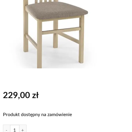
229,00
zł
Produkt dostępny na zamówienie
ilość PAWEŁ dąb sonoma/INARI 23
Alternative: