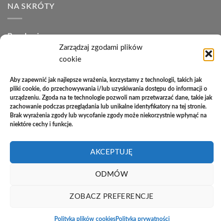
NA SKRÓTY
Regulamin
Zarządzaj zgodami plików
Polityka plików cookies (EU)
cookie
Polityka prywatności
Aby zapewnić jak najlepsze wrażenia, korzystamy z technologii, takich jak
pliki cookie, do przechowywania i/lub uzyskiwania dostępu do informacji o
Polityka zwrotów
urządzeniu. Zgoda na te technologie pozwoli nam przetwarzać dane, takie jak
zachowanie podczas przeglądania lub unikalne identyfikatory na tej stronie.
Zakupy na raty
Brak wyrażenia zgody lub wycofanie zgody może niekorzystnie wpłynąć na
niektóre cechy i funkcje.
Kontakt
AKCEPTUJĘ
PayU
Cash
Cash
Bank
ODMÓW
On
on
Transfer
Copyright 2026 ©
Studio Meblowe Asseri
Delivery
Pickup
ZOBACZ PREFERENCJE
Realizacja
asystentwsieci.pl
Polityka plików cookies
Polityka prywatności