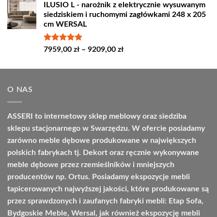
ILUSIO L - narożnik z elektrycznie wysuwanym
od
siedziskiem i ruchomymi zagłówkami 248 x 205
4498,00 zł
cm WERSAL
do
4664,00 zł
Oceniono
Zakres
7959,00
zł
–
9209,00
zł
5.00
na 5
cen:
od
7959,00 zł
O NAS
do
9209,00 zł
ASSERI to internetowy sklep meblowy oraz siedziba
sklepu stacjonarnego w Swarzędzu. W ofercie posiadamy
zarówno meble dębowe produkowane w największych
polskich fabrykach tj. Dekort oraz ręcznie wykonywane
meble dębowe przez rzemieślników i mniejszych
producentów np. Ortus. Posiadamy ekspozycje mebli
tapicerowanych najwyższej jakości, które produkowane są
przez sprawdzonych i zaufanych fabryki mebli: Etap Sofa,
Bydgoskie Meble, Wersal, jak również ekspozycję mebli