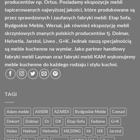
producentów np. Ortus. Posiadamy ekspozycje mebli
tapicerowanych najwyższej jakości, które produkowane są
przez sprawdzonych i zaufanych fabryki mebli: Etap Sofa,
Bydgoskie Meble, Wersal, jak również ekspozycję mebli
skrzyniowych znanych polskich producentów tj. Dolmar,
Helvetia, Jarstol, Liveo , G+K. Jednak naszą specjalnością
są meble kuchenne na wymiar. Jako partner handlowy
fabryki mebli Layman oraz fabryki mebli KAM wykonujemy
meble kuchenne do każdego rodzaju i stylu kuchni.
TAGI
Adam meble
ASSERI
AZARDI
Bydgoskie Meble
Comad
Dekort
Dolmar
Dr
DX
Etap-Sofa
Fadome
G+K
Halex
Halmar
Helvetia
HILDING
Hr
HX
Jarstol