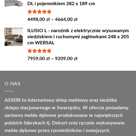
DL i pojemnikiem 282 x 189 cm
4389,00 zł
do
4809,00 zł
Oceniono
Zakres
4498,00
zł
–
4664,00
zł
5.00
na 5
cen:
ILUSIO L - narożnik z elektrycznie wysuwanym
od
siedziskiem i ruchomymi zagłówkami 248 x 205
4498,00 zł
cm WERSAL
do
4664,00 zł
Oceniono
Zakres
7959,00
zł
–
9209,00
zł
5.00
na 5
cen:
od
7959,00 zł
O NAS
do
9209,00 zł
ASSERI to internetowy sklep meblowy oraz siedziba
sklepu stacjonarnego w Swarzędzu. W ofercie posiadamy
zarówno meble dębowe produkowane w największych
polskich fabrykach tj. Dekort oraz ręcznie wykonywane
meble dębowe przez rzemieślników i mniejszych