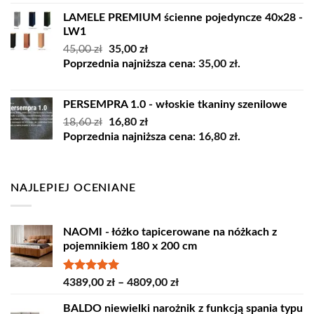
LAMELE PREMIUM ścienne pojedyncze 40x28 -
LW1
Pierwotna
Aktualna
45,00
zł
35,00
zł
cena
cena
Poprzednia najniższa cena:
35,00
zł
.
wynosiła:
wynosi:
45,00 zł.
35,00 zł.
PERSEMPRA 1.0 - włoskie tkaniny szenilowe
Pierwotna
Aktualna
18,60
zł
16,80
zł
cena
cena
Poprzednia najniższa cena:
16,80
zł
.
wynosiła:
wynosi:
18,60 zł.
16,80 zł.
NAJLEPIEJ OCENIANE
NAOMI - łóżko tapicerowane na nóżkach z
pojemnikiem 180 x 200 cm
Oceniono
Zakres
4389,00
zł
–
4809,00
zł
5.00
na 5
cen:
BALDO niewielki narożnik z funkcją spania typu
od