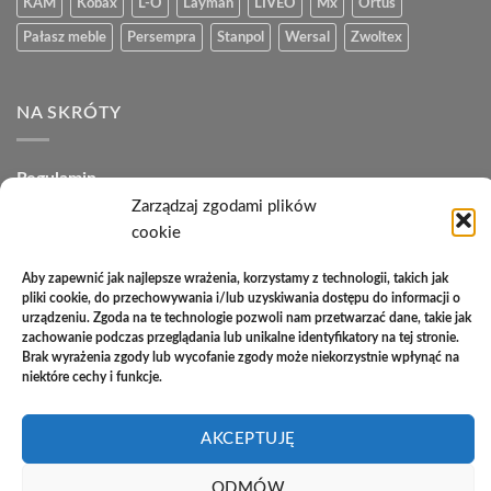
KAM
Kobax
L-O
Layman
LIVEO
Mx
Ortus
Pałasz meble
Persempra
Stanpol
Wersal
Zwoltex
NA SKRÓTY
Regulamin
Zarządzaj zgodami plików
Polityka plików cookies (EU)
cookie
Polityka prywatności
Aby zapewnić jak najlepsze wrażenia, korzystamy z technologii, takich jak
pliki cookie, do przechowywania i/lub uzyskiwania dostępu do informacji o
Polityka zwrotów
urządzeniu. Zgoda na te technologie pozwoli nam przetwarzać dane, takie jak
zachowanie podczas przeglądania lub unikalne identyfikatory na tej stronie.
Zakupy na raty
Brak wyrażenia zgody lub wycofanie zgody może niekorzystnie wpłynąć na
niektóre cechy i funkcje.
Kontakt
AKCEPTUJĘ
PayU
Cash
Cash
Bank
ODMÓW