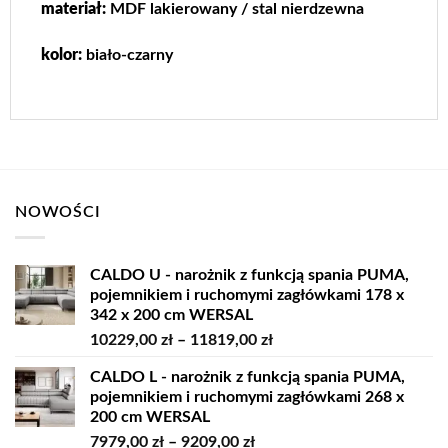
materiał:
MDF lakierowany / stal nierdzewna
kolor:
biało-czarny
NOWOŚCI
CALDO U - narożnik z funkcją spania PUMA,
pojemnikiem i ruchomymi zagłówkami 178 x
342 x 200 cm WERSAL
Zakres
10229,00
zł
–
11819,00
zł
cen:
CALDO L - narożnik z funkcją spania PUMA,
od
pojemnikiem i ruchomymi zagłówkami 268 x
10229,00 zł
200 cm WERSAL
do
Zakres
7979,00
zł
–
9209,00
zł
11819,00 zł