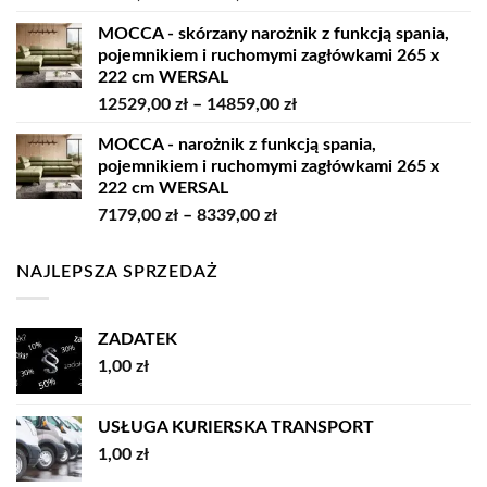
cen:
MOCCA - skórzany narożnik z funkcją spania,
od
pojemnikiem i ruchomymi zagłówkami 265 x
7979,00 zł
222 cm WERSAL
do
Zakres
12529,00
zł
–
14859,00
zł
9209,00 zł
cen:
MOCCA - narożnik z funkcją spania,
od
pojemnikiem i ruchomymi zagłówkami 265 x
12529,00 zł
222 cm WERSAL
do
Zakres
7179,00
zł
–
8339,00
zł
14859,00 zł
cen:
od
NAJLEPSZA SPRZEDAŻ
7179,00 zł
do
8339,00 zł
ZADATEK
1,00
zł
USŁUGA KURIERSKA TRANSPORT
1,00
zł