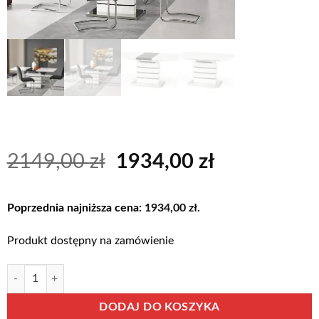
Pierwotna
Aktualna
2149,00
zł
1934,00
zł
cena
cena
wynosiła:
wynosi:
Poprzednia najniższa cena:
1934,00
zł
.
2149,00 zł.
1934,00 zł.
Produkt dostępny na zamówienie
ilość NORD
Alternative:
DODAJ DO KOSZYKA