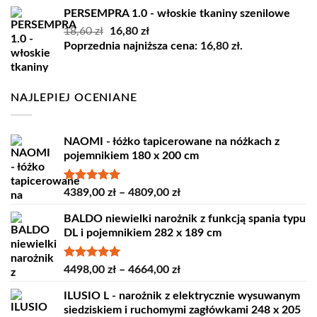
45,00 zł.
35,00 zł.
PERSEMPRA 1.0 - włoskie tkaniny szenilowe
Pierwotna
Aktualna
18,60
zł
16,80
zł
cena
cena
Poprzednia najniższa cena:
16,80
zł
.
wynosiła:
wynosi:
18,60 zł.
16,80 zł.
NAJLEPIEJ OCENIANE
NAOMI - łóżko tapicerowane na nóżkach z
pojemnikiem 180 x 200 cm
Oceniono
Zakres
4389,00
zł
–
4809,00
zł
5.00
na 5
cen:
BALDO niewielki narożnik z funkcją spania typu
od
DL i pojemnikiem 282 x 189 cm
4389,00 zł
do
4809,00 zł
Oceniono
Zakres
4498,00
zł
–
4664,00
zł
5.00
na 5
cen:
ILUSIO L - narożnik z elektrycznie wysuwanym
od
siedziskiem i ruchomymi zagłówkami 248 x 205
4498,00 zł