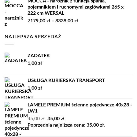
MOCCA - narożnik z funkcją spania,
od
pojemnikiem i ruchomymi zagłówkami 265 x
12529,00 zł
222 cm WERSAL
do
Zakres
7179,00
zł
–
8339,00
zł
14859,00 zł
cen:
od
NAJLEPSZA SPRZEDAŻ
7179,00 zł
do
8339,00 zł
ZADATEK
1,00
zł
USŁUGA KURIERSKA TRANSPORT
1,00
zł
LAMELE PREMIUM ścienne pojedyncze 40x28 -
LW1
Pierwotna
Aktualna
45,00
zł
35,00
zł
cena
cena
Poprzednia najniższa cena:
35,00
zł
.
wynosiła:
wynosi: