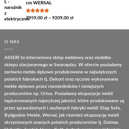
cm WERSAL
do
4664,00 zł
Oceniono
Zakres
7959,00
zł
–
9209,00
zł
5.00
na 5
cen:
od
7959,00 zł
O NAS
do
9209,00 zł
ASSERI to internetowy sklep meblowy oraz siedziba
sklepu stacjonarnego w Swarzędzu. W ofercie posiadamy
zarówno meble dębowe produkowane w największych
polskich fabrykach tj. Dekort oraz ręcznie wykonywane
meble dębowe przez rzemieślników i mniejszych
producentów np. Ortus. Posiadamy ekspozycje mebli
tapicerowanych najwyższej jakości, które produkowane są
przez sprawdzonych i zaufanych fabryki mebli: Etap Sofa,
Bydgoskie Meble, Wersal, jak również ekspozycję mebli
skrzyniowych znanych polskich producentów tj. Dolmar,