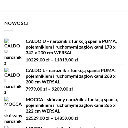
NOWOŚCI
CALDO U - narożnik z funkcją spania PUMA,
pojemnikiem i ruchomymi zagłówkami 178 x
342 x 200 cm WERSAL
Zakres
10229,00
zł
–
11819,00
zł
cen:
CALDO L - narożnik z funkcją spania PUMA,
od
pojemnikiem i ruchomymi zagłówkami 268 x
10229,00 zł
200 cm WERSAL
do
Zakres
7979,00
zł
–
9209,00
zł
11819,00 zł
cen:
MOCCA - skórzany narożnik z funkcją spania,
od
pojemnikiem i ruchomymi zagłówkami 265 x
7979,00 zł
222 cm WERSAL
do
Zakres
12529,00
zł
–
14859,00
zł
9209,00 zł
cen: