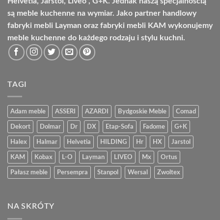
Helvetia, Jarstol, Liveo , G+K. Jednak naszą specjalnością
są meble kuchenne na wymiar. Jako partner handlowy
fabryki mebli Layman oraz fabryki mebli KAM wykonujemy
meble kuchenne do każdego rodzaju i stylu kuchni.
TAGI
Adam meble
ASSERI
AZARDI
Bydgoskie Meble
Comad
Dekort
Dolmar
Dr
DX
Etap-Sofa
Fadome
G+K
Halex
Halmar
Helvetia
HILDING
Hr
HX
Jarstol
KAM
Kobax
L-O
Layman
LIVEO
Mx
Ortus
Pałasz meble
Persempra
Stanpol
Wersal
Zwoltex
NA SKRÓTY