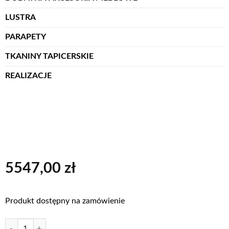
LUSTRA
PARAPETY
TKANINY TAPICERSKIE
REALIZACJE
5547,00
zł
Produkt dostępny na zamówienie
ilość NAROŻNIK CADIZ III
Alternative: