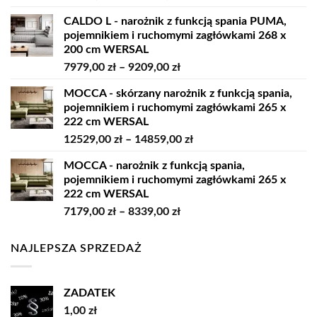
cen:
CALDO L - narożnik z funkcją spania PUMA,
od
pojemnikiem i ruchomymi zagłówkami 268 x
10229,00 zł
200 cm WERSAL
do
Zakres
7979,00
zł
–
9209,00
zł
11819,00 zł
cen:
MOCCA - skórzany narożnik z funkcją spania,
od
pojemnikiem i ruchomymi zagłówkami 265 x
7979,00 zł
222 cm WERSAL
do
Zakres
12529,00
zł
–
14859,00
zł
9209,00 zł
cen:
MOCCA - narożnik z funkcją spania,
od
pojemnikiem i ruchomymi zagłówkami 265 x
12529,00 zł
222 cm WERSAL
do
Zakres
7179,00
zł
–
8339,00
zł
14859,00 zł
cen:
od
NAJLEPSZA SPRZEDAŻ
7179,00 zł
do
8339,00 zł
ZADATEK
1,00
zł