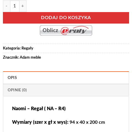
ilość Naomi – Regał ( NA – R4)
Alternative:
DODAJ DO KOSZYKA
Kategoria:
Regały
Znacznik:
Adam meble
OPIS
OPINIE (0)
Naomi – Regał ( NA – R4)
Wymiary (szer x gł x wys):
94 x 40 x 200 cm