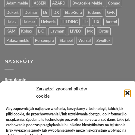
Adam meble
ASSERI
AZARDI
Bydgoskie Meble
Comad
Dekort
Dolmar
Dr
DX
Etap-Sofa
Fadome
G+K
Halex
Halmar
Helvetia
HILDING
Hr
HX
Jarstol
KAM
Kobax
L-O
Layman
LIVEO
Mx
Ortus
Pałasz meble
Persempra
Stanpol
Wersal
Zwoltex
NA SKRÓTY
Regulamin
Zarządzaj zgodami plików
Polityka plików cookies (EU)
cookie
Polityka prywatności
Aby zapewnić jak najlepsze wrażenia, korzystamy z technologii, takich jak
Polityka zwrotów
pliki cookie, do przechowywania i/lub uzyskiwania dostępu do informacji o
urządzeniu. Zgoda na te technologie pozwoli nam przetwarzać dane, takie jak
Zakupy na raty
zachowanie podczas przeglądania lub unikalne identyfikatory na tej stronie.
Brak wyrażenia zgody lub wycofanie zgody może niekorzystnie wpłynąć na