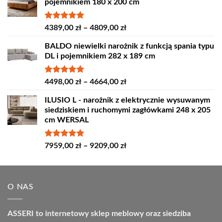
pojemnikiem 180 x 200 cm
Oceniono
Zakres
4389,00
zł
–
4809,00
zł
5.00
na 5
cen:
BALDO niewielki narożnik z funkcją spania typu
od
DL i pojemnikiem 282 x 189 cm
4389,00 zł
do
4809,00 zł
Oceniono
Zakres
4498,00
zł
–
4664,00
zł
5.00
na 5
cen:
ILUSIO L - narożnik z elektrycznie wysuwanym
od
siedziskiem i ruchomymi zagłówkami 248 x 205
4498,00 zł
cm WERSAL
do
4664,00 zł
Oceniono
Zakres
7959,00
zł
–
9209,00
zł
5.00
na 5
cen:
od
7959,00 zł
O NAS
do
9209,00 zł
ASSERI to internetowy sklep meblowy oraz siedziba