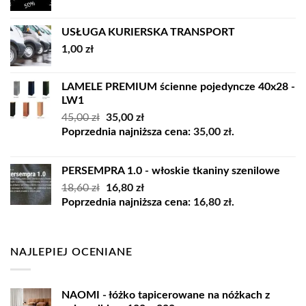
USŁUGA KURIERSKA TRANSPORT
1,00
zł
LAMELE PREMIUM ścienne pojedyncze 40x28 -
LW1
Pierwotna
Aktualna
45,00
zł
35,00
zł
cena
cena
Poprzednia najniższa cena:
35,00
zł
.
wynosiła:
wynosi:
45,00 zł.
35,00 zł.
PERSEMPRA 1.0 - włoskie tkaniny szenilowe
Pierwotna
Aktualna
18,60
zł
16,80
zł
cena
cena
Poprzednia najniższa cena:
16,80
zł
.
wynosiła:
wynosi:
18,60 zł.
16,80 zł.
NAJLEPIEJ OCENIANE
NAOMI - łóżko tapicerowane na nóżkach z