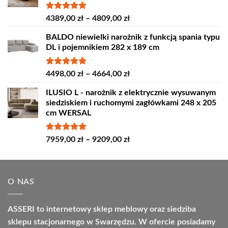
Oceniono
Zakres
4389,00
zł
–
4809,00
zł
5.00
na 5
cen:
BALDO niewielki narożnik z funkcją spania typu
od
DL i pojemnikiem 282 x 189 cm
4389,00 zł
do
4809,00 zł
Oceniono
Zakres
4498,00
zł
–
4664,00
zł
5.00
na 5
cen:
ILUSIO L - narożnik z elektrycznie wysuwanym
od
siedziskiem i ruchomymi zagłówkami 248 x 205
4498,00 zł
cm WERSAL
do
4664,00 zł
Oceniono
Zakres
7959,00
zł
–
9209,00
zł
5.00
na 5
cen:
od
7959,00 zł
O NAS
do
9209,00 zł
ASSERI to internetowy sklep meblowy oraz siedziba
sklepu stacjonarnego w Swarzędzu. W ofercie posiadamy