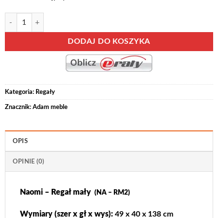
ilość Naomi – Regał mały (NA – RM2)
Alternative:
DODAJ DO KOSZYKA
Kategoria:
Regały
Znacznik:
Adam meble
OPIS
OPINIE (0)
Naomi – Regał mały
(NA – RM2)
Wymiary (szer x gł x wys):
49 x 40 x 138 cm