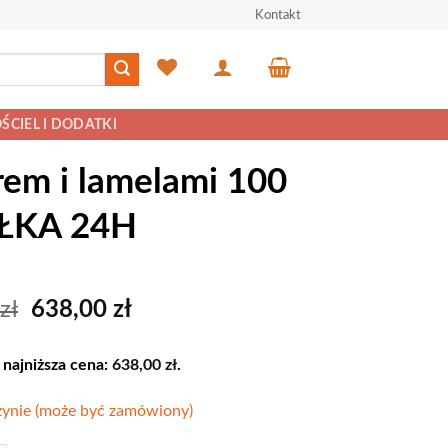
Kontakt
ŚCIEL I DODATKI
rem i lamelami 100
ŁKA 24H
Pierwotna
Aktualna
zł
638,00
zł
cena
cena
wynosiła:
wynosi:
 najniższa cena:
638,00
zł
.
699,00 zł.
638,00 zł.
ynie (może być zamówiony)