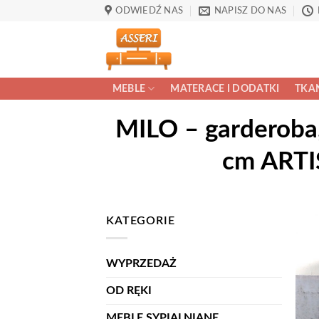
Przewiń
ODWIEDŹ NAS
NAPISZ DO NAS
do
zawartości
MEBLE
MATERACE I DODATKI
TKAN
MILO – garderoba,
cm ART
KATEGORIE
WYPRZEDAŻ
OD RĘKI
MEBLE SYPIALNIANE