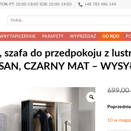
PON-PT: 10:00-18:00 SOB: 10:00-14:00
+48 783 486 144
Szukaj:
INY TAPICERSKIE
PARAPETY
WYPRZEDAŻ
OD RĘKI
PO
 szafa do przedpokoju z lust
ISAN, CZARNY MAT – WYSY
699,00
Poprzednia
10 w magaz