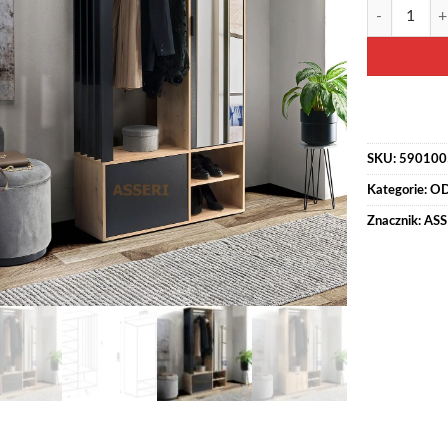
ilość MILO -
Alternative:
SKU:
590100
Kategorie:
OD
Znacznik:
ASS