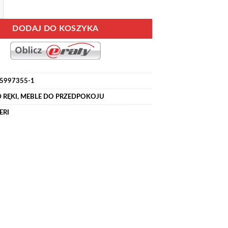
 garderoba, szafa do przedpokoju z lustrem i lamelami 100 cm ARTIS
DODAJ DO KOSZYKA
5997355-1
 RĘKI
,
MEBLE DO PRZEDPOKOJU
ERI