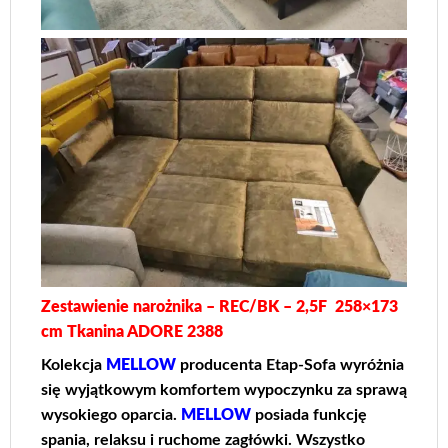
Zestawienie narożnika – REC/BK – 2,5F 258×173
cm Tkanina ADORE 2388
Kolekcja
MELLOW
producenta Etap-Sofa wyróżnia
się wyjątkowym komfortem wypoczynku za sprawą
wysokiego oparcia.
MELLOW
posiada funkcję
spania, relaksu i ruchome zagłówki. Wszystko