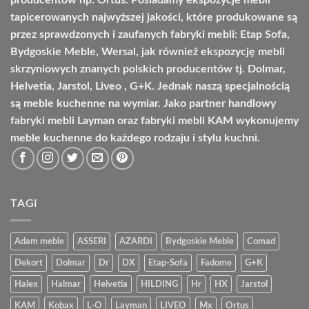
tapicerowanych najwyższej jakości, które produkowane są
przez sprawdzonych i zaufanych fabryki mebli: Etap Sofa,
Bydgoskie Meble, Wersal, jak również ekspozycję mebli
skrzyniowych znanych polskich producentów tj. Dolmar,
Helvetia, Jarstol, Liveo , G+K. Jednak naszą specjalnością
są meble kuchenne na wymiar. Jako partner handlowy
fabryki mebli Layman oraz fabryki mebli KAM wykonujemy
meble kuchenne do każdego rodzaju i stylu kuchni.
TAGI
Adam meble
ASSERI
AZARDI
Bydgoskie Meble
Comad
Dekort
Dolmar
Dr
DX
Etap-Sofa
Fadome
G+K
Halex
Halmar
Helvetia
HILDING
Hr
HX
Jarstol
KAM
Kobax
L-O
Layman
LIVEO
Mx
Ortus