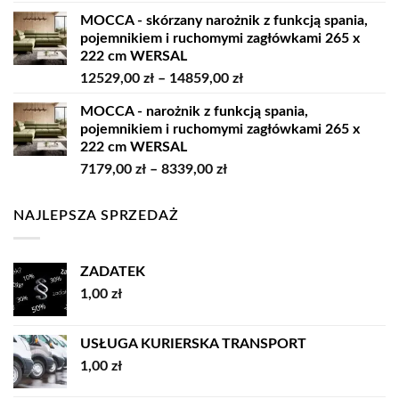
cen:
MOCCA - skórzany narożnik z funkcją spania,
od
pojemnikiem i ruchomymi zagłówkami 265 x
7979,00 zł
222 cm WERSAL
do
Zakres
12529,00
zł
–
14859,00
zł
9209,00 zł
cen:
MOCCA - narożnik z funkcją spania,
od
pojemnikiem i ruchomymi zagłówkami 265 x
12529,00 zł
222 cm WERSAL
do
Zakres
7179,00
zł
–
8339,00
zł
14859,00 zł
cen:
od
NAJLEPSZA SPRZEDAŻ
7179,00 zł
do
8339,00 zł
ZADATEK
1,00
zł
USŁUGA KURIERSKA TRANSPORT
1,00
zł