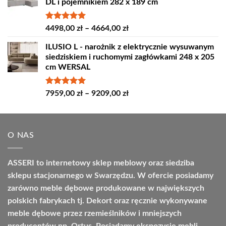
DL i pojemnikiem 282 x 189 cm
4389,00 zł
do
4809,00 zł
Oceniono
Zakres
4498,00
zł
–
4664,00
zł
5.00
na 5
cen:
ILUSIO L - narożnik z elektrycznie wysuwanym
od
siedziskiem i ruchomymi zagłówkami 248 x 205
4498,00 zł
cm WERSAL
do
4664,00 zł
Oceniono
Zakres
7959,00
zł
–
9209,00
zł
5.00
na 5
cen:
od
7959,00 zł
O NAS
do
9209,00 zł
ASSERI to internetowy sklep meblowy oraz siedziba
sklepu stacjonarnego w Swarzędzu. W ofercie posiadamy
zarówno meble dębowe produkowane w największych
polskich fabrykach tj. Dekort oraz ręcznie wykonywane
meble dębowe przez rzemieślników i mniejszych
producentów np. Ortus. Posiadamy ekspozycje mebli