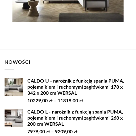
NOWOŚCI
CALDO U - narożnik z funkcją spania PUMA,
pojemnikiem i ruchomymi zagłówkami 178 x
342 x 200 cm WERSAL
Zakres
10229,00
zł
–
11819,00
zł
cen:
CALDO L - narożnik z funkcją spania PUMA,
od
pojemnikiem i ruchomymi zagłówkami 268 x
10229,00 zł
200 cm WERSAL
do
Zakres
7979,00
zł
–
9209,00
zł
11819,00 zł