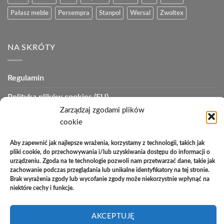
Pałasz meble
Persempra
Stanpol
Wersal
Zwoltex
NA SKRÓTY
Regulamin
Polityka plików cookies (EU)
Zarządzaj zgodami plików
Polityka prywatności
cookie
Polityka zwrotów
Aby zapewnić jak najlepsze wrażenia, korzystamy z technologii, takich jak
pliki cookie, do przechowywania i/lub uzyskiwania dostępu do informacji o
Zakupy na raty
urządzeniu. Zgoda na te technologie pozwoli nam przetwarzać dane, takie jak
zachowanie podczas przeglądania lub unikalne identyfikatory na tej stronie.
Kontakt
Brak wyrażenia zgody lub wycofanie zgody może niekorzystnie wpłynąć na
niektóre cechy i funkcje.
PayU
Cash
Cash
Bank
AKCEPTUJĘ
On
on
Transfer