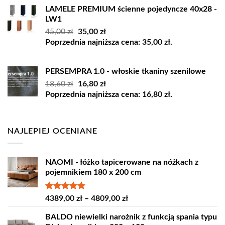
LAMELE PREMIUM ścienne pojedyncze 40x28 -
LW1
Pierwotna
Aktualna
45,00
zł
35,00
zł
cena
cena
Poprzednia najniższa cena:
35,00
zł
.
wynosiła:
wynosi:
45,00 zł.
35,00 zł.
PERSEMPRA 1.0 - włoskie tkaniny szenilowe
Pierwotna
Aktualna
18,60
zł
16,80
zł
cena
cena
Poprzednia najniższa cena:
16,80
zł
.
wynosiła:
wynosi:
18,60 zł.
16,80 zł.
NAJLEPIEJ OCENIANE
NAOMI - łóżko tapicerowane na nóżkach z
pojemnikiem 180 x 200 cm
Oceniono
Zakres
4389,00
zł
–
4809,00
zł
5.00
na 5
cen:
BALDO niewielki narożnik z funkcją spania typu
od