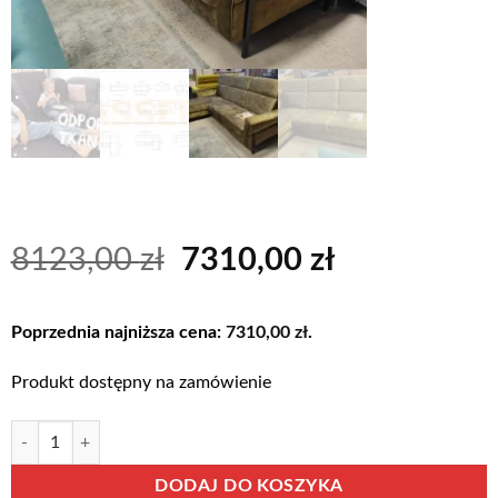
Pierwotna
Aktualna
8123,00
zł
7310,00
zł
cena
cena
wynosiła:
wynosi:
Poprzednia najniższa cena:
7310,00
zł
.
8123,00 zł.
7310,00 zł.
Produkt dostępny na zamówienie
ilość MELLOW narożnik na nóżkach z wysokim oparciem, funkcją spani
Alternative:
DODAJ DO KOSZYKA