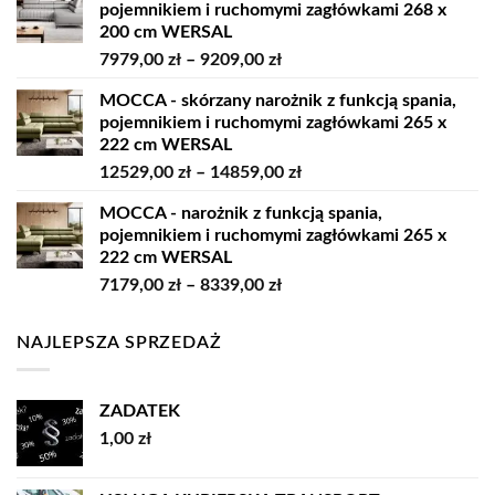
pojemnikiem i ruchomymi zagłówkami 268 x
10229,00 zł
200 cm WERSAL
do
Zakres
7979,00
zł
–
9209,00
zł
11819,00 zł
cen:
MOCCA - skórzany narożnik z funkcją spania,
od
pojemnikiem i ruchomymi zagłówkami 265 x
7979,00 zł
222 cm WERSAL
do
Zakres
12529,00
zł
–
14859,00
zł
9209,00 zł
cen:
MOCCA - narożnik z funkcją spania,
od
pojemnikiem i ruchomymi zagłówkami 265 x
12529,00 zł
222 cm WERSAL
do
Zakres
7179,00
zł
–
8339,00
zł
14859,00 zł
cen:
od
NAJLEPSZA SPRZEDAŻ
7179,00 zł
do
8339,00 zł
ZADATEK
1,00
zł