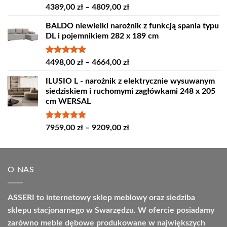
Oceniono
Zakres
4389,00
zł
–
4809,00
zł
5.00
na 5
cen:
BALDO niewielki narożnik z funkcją spania typu
od
DL i pojemnikiem 282 x 189 cm
4389,00 zł
do
4809,00 zł
Oceniono
Zakres
4498,00
zł
–
4664,00
zł
5.00
na 5
cen:
ILUSIO L - narożnik z elektrycznie wysuwanym
od
siedziskiem i ruchomymi zagłówkami 248 x 205
4498,00 zł
cm WERSAL
do
4664,00 zł
Oceniono
Zakres
7959,00
zł
–
9209,00
zł
5.00
na 5
cen:
od
7959,00 zł
O NAS
do
9209,00 zł
ASSERI to internetowy sklep meblowy oraz siedziba
sklepu stacjonarnego w Swarzędzu. W ofercie posiadamy
zarówno meble dębowe produkowane w największych