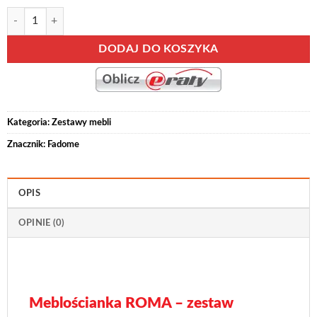
ilość Meblościanka ROMA zestaw podstawowy
Alternative:
DODAJ DO KOSZYKA
Kategoria:
Zestawy mebli
Znacznik:
Fadome
OPIS
OPINIE (0)
Meblościanka ROMA – zestaw