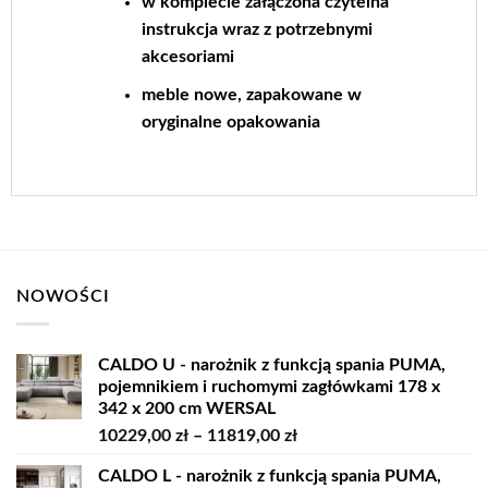
w komplecie załączona czytelna
instrukcja wraz z potrzebnymi
akcesoriami
meble nowe, zapakowane w
oryginalne opakowania
NOWOŚCI
CALDO U - narożnik z funkcją spania PUMA,
pojemnikiem i ruchomymi zagłówkami 178 x
342 x 200 cm WERSAL
Zakres
10229,00
zł
–
11819,00
zł
cen:
CALDO L - narożnik z funkcją spania PUMA,
od