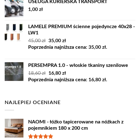
USŁUGA KURIERSKA TRANSPORT
1,00
zł
LAMELE PREMIUM ścienne pojedyncze 40x28 -
LW1
Pierwotna
Aktualna
45,00
zł
35,00
zł
cena
cena
Poprzednia najniższa cena:
35,00
zł
.
wynosiła:
wynosi:
45,00 zł.
35,00 zł.
PERSEMPRA 1.0 - włoskie tkaniny szenilowe
Pierwotna
Aktualna
18,60
zł
16,80
zł
cena
cena
Poprzednia najniższa cena:
16,80
zł
.
wynosiła:
wynosi:
18,60 zł.
16,80 zł.
NAJLEPIEJ OCENIANE
NAOMI - łóżko tapicerowane na nóżkach z
pojemnikiem 180 x 200 cm