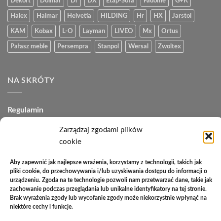
Dekort
Dolmar
Dr
DX
Etap-Sofa
Fadome
G+K
Halex
Halmar
Helvetia
HILDING
Hr
HX
Jarstol
KAM
Kobax
L-O
Layman
LIVEO
Mx
Ortus
Pałasz meble
Persempra
Stanpol
Wersal
Zwoltex
NA SKRÓTY
Regulamin
Polityka plików cookies (EU)
Zarządzaj zgodami plików
cookie
Polityka prywatności
Aby zapewnić jak najlepsze wrażenia, korzystamy z technologii, takich jak
Polityka zwrotów
pliki cookie, do przechowywania i/lub uzyskiwania dostępu do informacji o
urządzeniu. Zgoda na te technologie pozwoli nam przetwarzać dane, takie jak
Zakupy na raty
zachowanie podczas przeglądania lub unikalne identyfikatory na tej stronie.
Brak wyrażenia zgody lub wycofanie zgody może niekorzystnie wpłynąć na
Kontakt
niektóre cechy i funkcje.