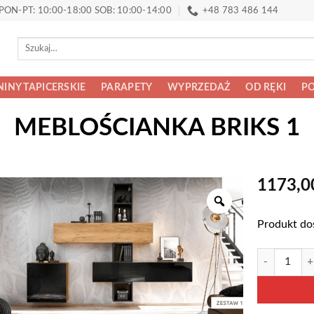
PON-PT: 10:00-18:00 SOB: 10:00-14:00
+48 783 486 144
Szukaj:
INY TAPICERSKIE
PARAPETY
WYPRZEDAŻ
OD RĘKI
PO
MEBLOŚCIANKA BRIKS 1
1173,
Produkt do
ilość MEBL
Alternative: