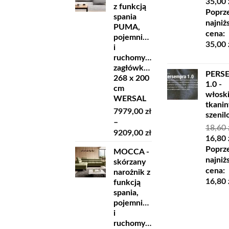
Pierw
35,00
z funkcją
10229,00 zł
cena
Poprz
spania
do
wynosi
najniż
PUMA,
11819,00 zł
45,00 z
cena:
pojemnikiem
35,00
i
ruchomymi
zagłówkami
PERS
268 x 200
1.0 -
cm
włosk
WERSAL
tkanin
7979,00
zł
szeni
–
18,60
Zakres
9209,00
zł
Pierw
16,80
cen:
cena
Poprz
MOCCA -
od
wynosi
najniż
skórzany
7979,00 zł
18,60 z
cena:
narożnik z
do
16,80
funkcją
9209,00 zł
spania,
pojemnikiem
i
ruchomymi