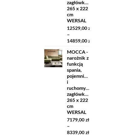
zagłówkami
265 x 222
cm
WERSAL
12529,00
zł
–
14859,00
zł
Zakres
MOCCA -
cen:
narożnik z
od
funkcją
12529,00 zł
spania,
do
pojemnikiem
14859,00 zł
i
ruchomymi
zagłówkami
265 x 222
cm
WERSAL
7179,00
zł
–
Zakres
8339,00
zł