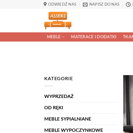
Przewiń
ODWIEDŹ NAS
NAPISZ DO NAS
do
zawartości
MEBLE
MATERACE I DODATKI
TKAN
KATEGORIE
WYPRZEDAŻ
OD RĘKI
MEBLE SYPIALNIANE
MEBLE WYPOCZYNKOWE