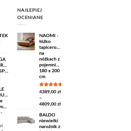
NAJLEPIEJ
OCENIANE
TEK
NAOMI -
łóżko
ł
tapicerowane
na
nóżkach z
GA
pojemnikiem
ERSKA
180 x 200
ORT
cm
ł
LE
Oceniono
4389,00
zł
IUM
5.00
na 5
–
ne
Zakres
4809,00
zł
yncze
cen:
 -
BALDO
od
niewielki
4389,00 zł
zł
narożnik z
do