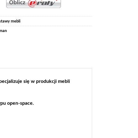
stawy mebli
man
ecjalizuje się w produkcji mebli
ypu open-space.