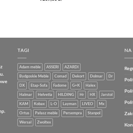
cen:
od
7959,00 zł
do
9209,00 zł
TAGI
NA
az
Adam meble
ASSERI
AZARDI
Reg
u.
Bydgoskie Meble
Comad
Dekort
Dolmar
Dr
Poli
bowe
DX
Etap-Sofa
Fadome
G+K
Halex
Pol
Halmar
Helvetia
HILDING
Hr
HX
Jarstol
Pol
KAM
Kobax
L-O
Layman
LIVEO
Mx
np.
Ortus
Pałasz meble
Persempra
Stanpol
Zak
Wersal
Zwoltex
Kon