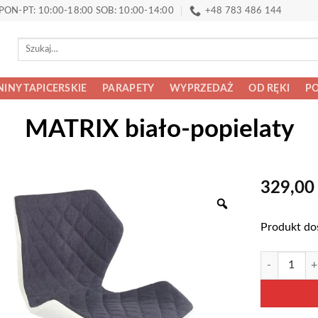
PON-PT: 10:00-18:00 SOB: 10:00-14:00
+48 783 486 144
Szukaj:
INY TAPICERSKIE
PARAPETY
WYPRZEDAŻ
OD RĘKI
PO
MATRIX biało-popielaty
329,0
Produkt do
ilość MATRIX
Alternative: