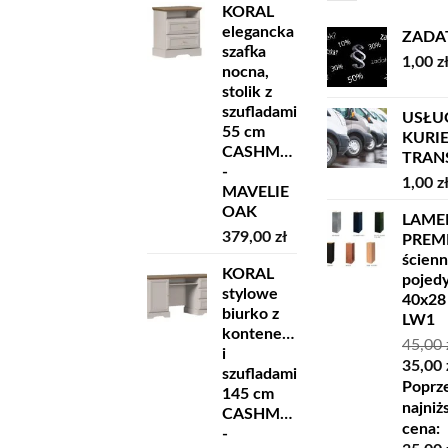
KORAL
elegancka
ZADA
szafka
1,00
z
nocna,
stolik z
szufladami
USŁU
55 cm
KURI
CASHMERE
TRANSP
-
1,00
z
MAVELIE
OAK
LAME
379,00
zł
PREM
ścien
KORAL
pojed
stylowe
40x28
biurko z
LW1
kontenerkiem
45,00
i
Pierw
35,00
szufladami
cena
Poprz
145 cm
wynosi
najniż
CASHMERE
45,00 z
cena:
-