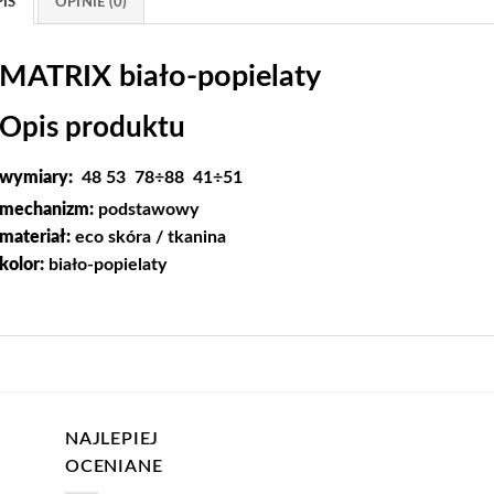
IS
OPINIE (0)
MATRIX biało-popielaty
Opis produktu
wymiary:
48
53
78÷88
41÷51
mechanizm:
podstawowy
materiał:
eco skóra / tkanina
kolor:
biało-popielaty
NAJLEPIEJ
OCENIANE