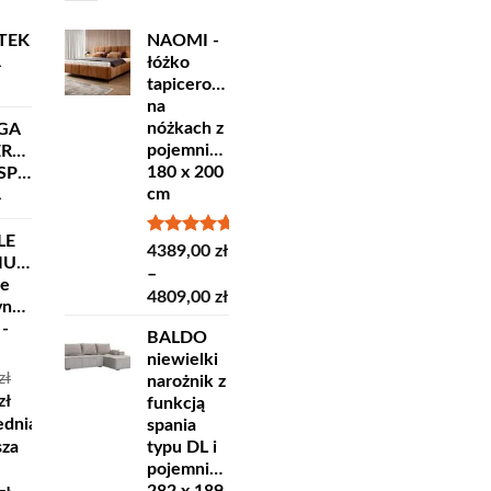
TEK
NAOMI -
łóżko
ł
tapicerowane
na
nóżkach z
GA
pojemnikiem
ERSKA
180 x 200
ORT
cm
ł
LE
Oceniono
4389,00
zł
IUM
5.00
na 5
–
ne
Zakres
4809,00
zł
yncze
cen:
 -
BALDO
od
niewielki
4389,00 zł
zł
narożnik z
do
otna
Aktualna
zł
funkcją
4809,00 zł
cena
ednia
spania
ła:
wynosi:
sza
typu DL i
ł.
35,00 zł.
pojemnikiem