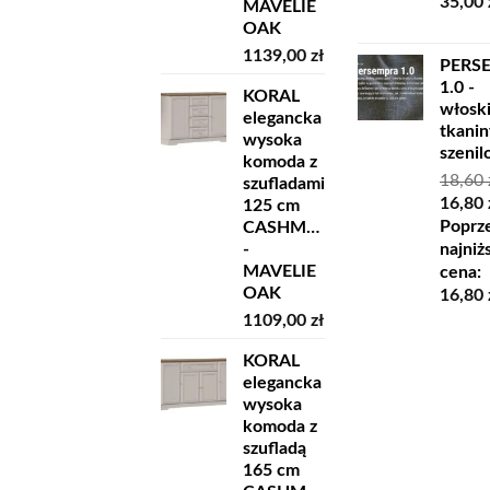
35,00
MAVELIE
OAK
1139,00
zł
PERS
1.0 -
KORAL
włosk
elegancka
tkanin
wysoka
szeni
komoda z
18,60
szufladami
Pierw
16,80
125 cm
cena
Poprz
CASHMERE
wynosi
najniż
-
18,60 z
MAVELIE
cena:
OAK
16,80
1109,00
zł
KORAL
elegancka
wysoka
komoda z
szufladą
165 cm