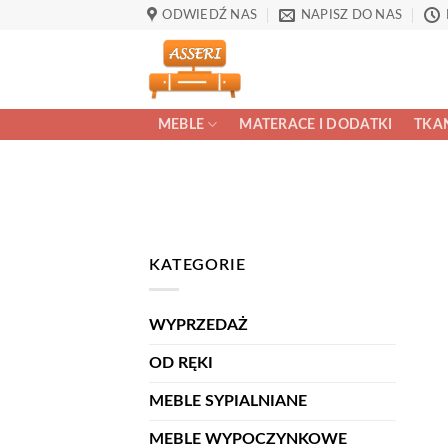
Przewiń
ODWIEDŹ NAS
NAPISZ DO NAS
do
zawartości
MEBLE
MATERACE I DODATKI
TKAN
KATEGORIE
WYPRZEDAŻ
OD RĘKI
MEBLE SYPIALNIANE
MEBLE WYPOCZYNKOWE