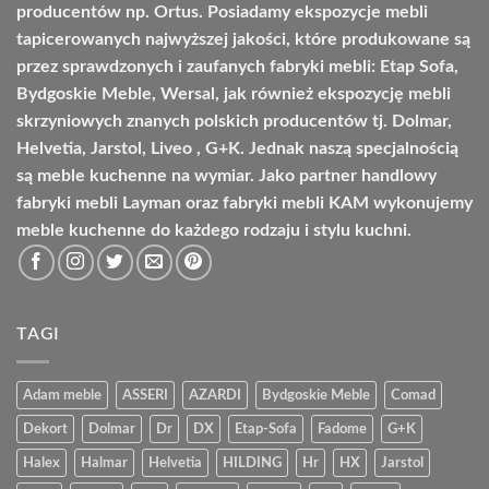
producentów np. Ortus. Posiadamy ekspozycje mebli
tapicerowanych najwyższej jakości, które produkowane są
przez sprawdzonych i zaufanych fabryki mebli: Etap Sofa,
Bydgoskie Meble, Wersal, jak również ekspozycję mebli
skrzyniowych znanych polskich producentów tj. Dolmar,
Helvetia, Jarstol, Liveo , G+K. Jednak naszą specjalnością
są meble kuchenne na wymiar. Jako partner handlowy
fabryki mebli Layman oraz fabryki mebli KAM wykonujemy
meble kuchenne do każdego rodzaju i stylu kuchni.
TAGI
Adam meble
ASSERI
AZARDI
Bydgoskie Meble
Comad
Dekort
Dolmar
Dr
DX
Etap-Sofa
Fadome
G+K
Halex
Halmar
Helvetia
HILDING
Hr
HX
Jarstol