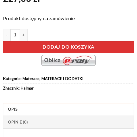
Produkt dostępny na zamówienie
ilość MATERAC TURYN
Alternative:
DODAJ DO KOSZYKA
Kategorie:
Materace
,
MATERACE I DODATKI
Znacznik:
Halmar
OPIS
OPINIE (0)