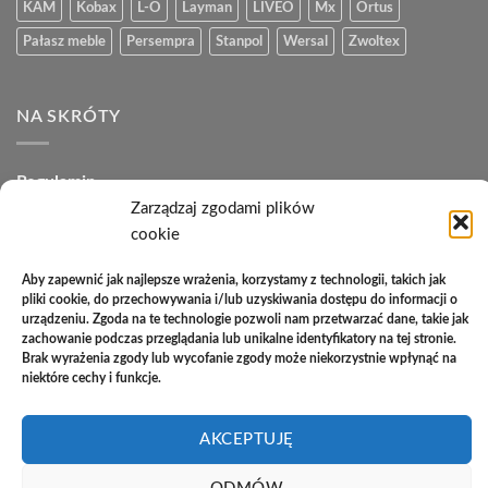
KAM
Kobax
L-O
Layman
LIVEO
Mx
Ortus
Pałasz meble
Persempra
Stanpol
Wersal
Zwoltex
NA SKRÓTY
Regulamin
Zarządzaj zgodami plików
Polityka plików cookies (EU)
cookie
Polityka prywatności
Aby zapewnić jak najlepsze wrażenia, korzystamy z technologii, takich jak
pliki cookie, do przechowywania i/lub uzyskiwania dostępu do informacji o
Polityka zwrotów
urządzeniu. Zgoda na te technologie pozwoli nam przetwarzać dane, takie jak
zachowanie podczas przeglądania lub unikalne identyfikatory na tej stronie.
Zakupy na raty
Brak wyrażenia zgody lub wycofanie zgody może niekorzystnie wpłynąć na
niektóre cechy i funkcje.
Kontakt
AKCEPTUJĘ
PayU
Cash
Cash
Bank