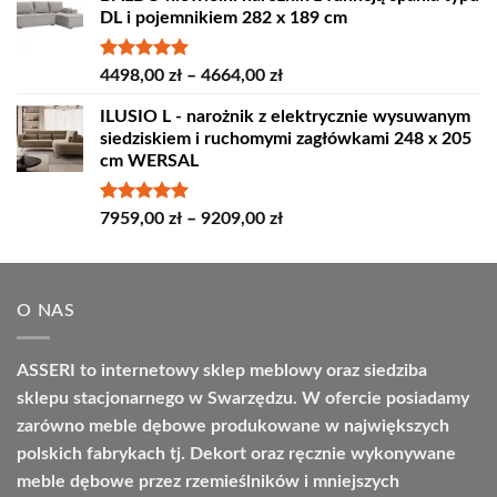
DL i pojemnikiem 282 x 189 cm
4389,00 zł
do
4809,00 zł
Oceniono
Zakres
4498,00
zł
–
4664,00
zł
5.00
na 5
cen:
ILUSIO L - narożnik z elektrycznie wysuwanym
od
siedziskiem i ruchomymi zagłówkami 248 x 205
4498,00 zł
cm WERSAL
do
4664,00 zł
Oceniono
Zakres
7959,00
zł
–
9209,00
zł
5.00
na 5
cen:
od
7959,00 zł
O NAS
do
9209,00 zł
ASSERI to internetowy sklep meblowy oraz siedziba
sklepu stacjonarnego w Swarzędzu. W ofercie posiadamy
zarówno meble dębowe produkowane w największych
polskich fabrykach tj. Dekort oraz ręcznie wykonywane
meble dębowe przez rzemieślników i mniejszych