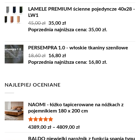
LAMELE PREMIUM ścienne pojedyncze 40x28 -
LW1
Pierwotna
Aktualna
45,00
zł
35,00
zł
cena
cena
Poprzednia najniższa cena:
35,00
zł
.
wynosiła:
wynosi:
45,00 zł.
35,00 zł.
PERSEMPRA 1.0 - włoskie tkaniny szenilowe
Pierwotna
Aktualna
18,60
zł
16,80
zł
cena
cena
Poprzednia najniższa cena:
16,80
zł
.
wynosiła:
wynosi:
18,60 zł.
16,80 zł.
NAJLEPIEJ OCENIANE
NAOMI - łóżko tapicerowane na nóżkach z
pojemnikiem 180 x 200 cm
Oceniono
Zakres
4389,00
zł
–
4809,00
zł
5.00
na 5
cen:
BALDO niewielki narożnik z funkcją spania typu
od