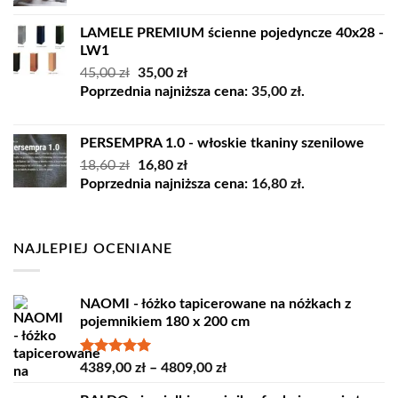
LAMELE PREMIUM ścienne pojedyncze 40x28 -
LW1
Pierwotna
Aktualna
45,00
zł
35,00
zł
cena
cena
Poprzednia najniższa cena:
35,00
zł
.
wynosiła:
wynosi:
45,00 zł.
35,00 zł.
PERSEMPRA 1.0 - włoskie tkaniny szenilowe
Pierwotna
Aktualna
18,60
zł
16,80
zł
cena
cena
Poprzednia najniższa cena:
16,80
zł
.
wynosiła:
wynosi:
18,60 zł.
16,80 zł.
NAJLEPIEJ OCENIANE
NAOMI - łóżko tapicerowane na nóżkach z
pojemnikiem 180 x 200 cm
Oceniono
Zakres
4389,00
zł
–
4809,00
zł
5.00
na 5
cen: