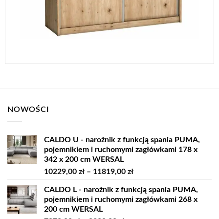
NOWOŚCI
CALDO U - narożnik z funkcją spania PUMA,
pojemnikiem i ruchomymi zagłówkami 178 x
342 x 200 cm WERSAL
Zakres
10229,00
zł
–
11819,00
zł
cen:
CALDO L - narożnik z funkcją spania PUMA,
od
pojemnikiem i ruchomymi zagłówkami 268 x
10229,00 zł
200 cm WERSAL
do