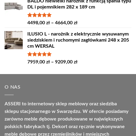
BALDO niewielki narożnik z funkcją spania typu
od
DL i pojemnikiem 282 x 189 cm
4389,00 zł
do
4809,00 zł
Oceniono
Zakres
4498,00
zł
–
4664,00
zł
5.00
na 5
cen:
ILUSIO L - narożnik z elektrycznie wysuwanym
od
siedziskiem i ruchomymi zagłówkami 248 x 205
4498,00 zł
cm WERSAL
do
4664,00 zł
Oceniono
Zakres
7959,00
zł
–
9209,00
zł
5.00
na 5
cen:
od
7959,00 zł
O NAS
do
9209,00 zł
ASSERI to internetowy sklep meblowy oraz siedziba
sklepu stacjonarnego w Swarzędzu. W ofercie posiadamy
zarówno meble dębowe produkowane w największych
polskich fabrykach tj. Dekort oraz ręcznie wykonywane
meble dębowe przez rzemieślników i mniejszych