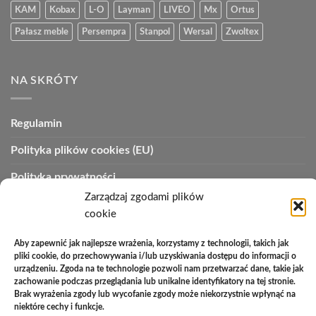
KAM
Kobax
L-O
Layman
LIVEO
Mx
Ortus
Pałasz meble
Persempra
Stanpol
Wersal
Zwoltex
NA SKRÓTY
Regulamin
Polityka plików cookies (EU)
Polityka prywatności
Zarządzaj zgodami plików
Polityka zwrotów
cookie
Zakupy na raty
Aby zapewnić jak najlepsze wrażenia, korzystamy z technologii, takich jak
Kontakt
pliki cookie, do przechowywania i/lub uzyskiwania dostępu do informacji o
urządzeniu. Zgoda na te technologie pozwoli nam przetwarzać dane, takie jak
zachowanie podczas przeglądania lub unikalne identyfikatory na tej stronie.
Brak wyrażenia zgody lub wycofanie zgody może niekorzystnie wpłynąć na
niektóre cechy i funkcje.
PayU
Cash
Cash
Bank