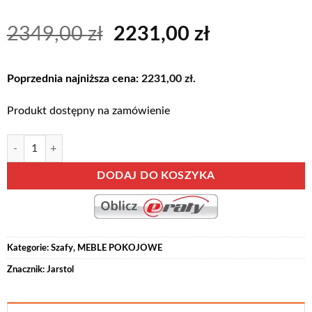
Pierwotna
Aktualna
2349,00
zł
2231,00
zł
cena
cena
wynosiła:
wynosi:
Poprzednia najniższa cena:
2231,00
zł
.
2349,00 zł.
2231,00 zł.
Produkt dostępny na zamówienie
ilość MACIEJ szafa przesuwna z szufladami 180 x H-240 cm DĄB KRA
Alternative:
DODAJ DO KOSZYKA
Kategorie:
Szafy
,
MEBLE POKOJOWE
Znacznik:
Jarstol