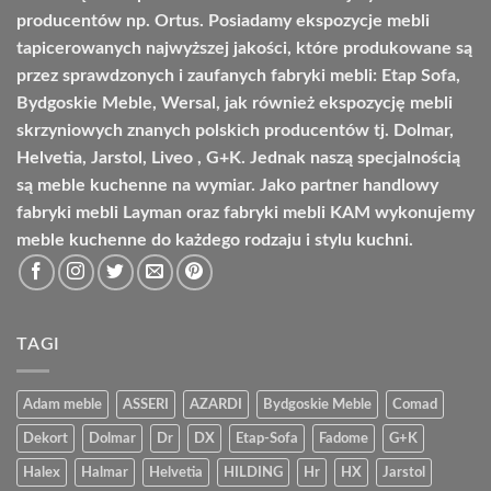
producentów np. Ortus. Posiadamy ekspozycje mebli
tapicerowanych najwyższej jakości, które produkowane są
przez sprawdzonych i zaufanych fabryki mebli: Etap Sofa,
Bydgoskie Meble, Wersal, jak również ekspozycję mebli
skrzyniowych znanych polskich producentów tj. Dolmar,
Helvetia, Jarstol, Liveo , G+K. Jednak naszą specjalnością
są meble kuchenne na wymiar. Jako partner handlowy
fabryki mebli Layman oraz fabryki mebli KAM wykonujemy
meble kuchenne do każdego rodzaju i stylu kuchni.
TAGI
Adam meble
ASSERI
AZARDI
Bydgoskie Meble
Comad
Dekort
Dolmar
Dr
DX
Etap-Sofa
Fadome
G+K
Halex
Halmar
Helvetia
HILDING
Hr
HX
Jarstol