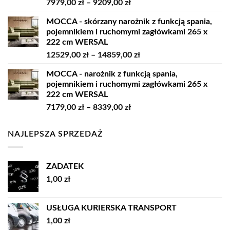
Zakres
7979,00
zł
–
9209,00
zł
11819,00 zł
cen:
MOCCA - skórzany narożnik z funkcją spania,
od
pojemnikiem i ruchomymi zagłówkami 265 x
7979,00 zł
222 cm WERSAL
do
Zakres
12529,00
zł
–
14859,00
zł
9209,00 zł
cen:
MOCCA - narożnik z funkcją spania,
od
pojemnikiem i ruchomymi zagłówkami 265 x
12529,00 zł
222 cm WERSAL
do
Zakres
7179,00
zł
–
8339,00
zł
14859,00 zł
cen:
od
NAJLEPSZA SPRZEDAŻ
7179,00 zł
do
8339,00 zł
ZADATEK
1,00
zł
USŁUGA KURIERSKA TRANSPORT
1,00
zł