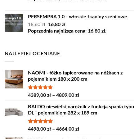
wynosiła:
wynosi:
45,00 zł.
35,00 zł.
PERSEMPRA 1.0 - włoskie tkaniny szenilowe
Pierwotna
Aktualna
18,60
zł
16,80
zł
cena
cena
Poprzednia najniższa cena:
16,80
zł
.
wynosiła:
wynosi:
18,60 zł.
16,80 zł.
NAJLEPIEJ OCENIANE
NAOMI - łóżko tapicerowane na nóżkach z
pojemnikiem 180 x 200 cm
Oceniono
Zakres
4389,00
zł
–
4809,00
zł
5.00
na 5
cen:
BALDO niewielki narożnik z funkcją spania typu
od
DL i pojemnikiem 282 x 189 cm
4389,00 zł
do
4809,00 zł
Oceniono
Zakres
4498,00
zł
–
4664,00
zł
5.00
na 5
cen: