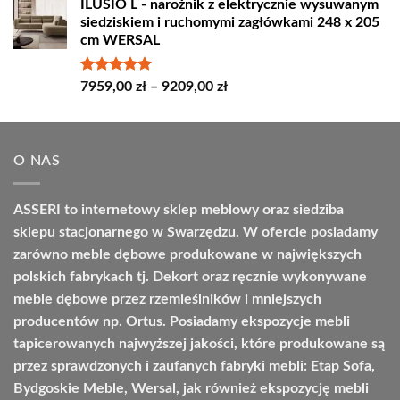
ILUSIO L - narożnik z elektrycznie wysuwanym
od
siedziskiem i ruchomymi zagłówkami 248 x 205
4498,00 zł
cm WERSAL
do
4664,00 zł
Oceniono
Zakres
7959,00
zł
–
9209,00
zł
5.00
na 5
cen:
od
7959,00 zł
O NAS
do
9209,00 zł
ASSERI to internetowy sklep meblowy oraz siedziba
sklepu stacjonarnego w Swarzędzu. W ofercie posiadamy
zarówno meble dębowe produkowane w największych
polskich fabrykach tj. Dekort oraz ręcznie wykonywane
meble dębowe przez rzemieślników i mniejszych
producentów np. Ortus. Posiadamy ekspozycje mebli
tapicerowanych najwyższej jakości, które produkowane są
przez sprawdzonych i zaufanych fabryki mebli: Etap Sofa,
Bydgoskie Meble, Wersal, jak również ekspozycję mebli