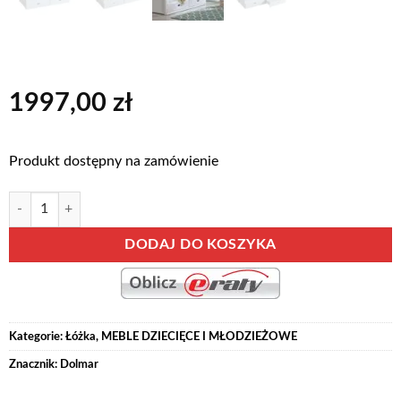
1997,00
zł
Produkt dostępny na zamówienie
ilość Łóżko podwójne SZYMON
Alternative:
DODAJ DO KOSZYKA
Kategorie:
Łóżka
,
MEBLE DZIECIĘCE I MŁODZIEŻOWE
Znacznik:
Dolmar