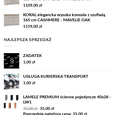
1109,00
zł
KORAL elegancka wysoka komoda z szufladą
165 cm CASHMERE - MAVELIE OAK
1159,00
zł
NAJLEPSZA SPRZEDAŻ
ZADATEK
1,00
zł
USŁUGA KURIERSKA TRANSPORT
1,00
zł
LAMELE PREMIUM ścienne pojedyncze 40x28 -
LW1
Pierwotna
Aktualna
45,00
zł
35,00
zł
cena
cena
Poprzednia najniższa cena:
35,00
zł
.