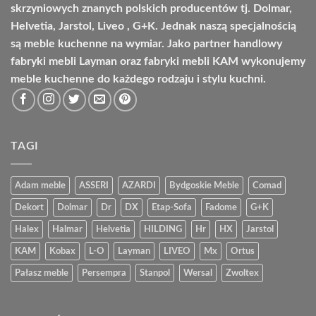
skrzyniowych znanych polskich producentów tj. Dolmar,
Helvetia, Jarstol, Liveo , G+K. Jednak naszą specjalnością
są meble kuchenne na wymiar. Jako partner handlowy
fabryki mebli Layman oraz fabryki mebli KAM wykonujemy
meble kuchenne do każdego rodzaju i stylu kuchni.
TAGI
Adam meble
ASSERI
AZARDI
Bydgoskie Meble
Comad
Dekort
Dolmar
Dr
DX
Etap-Sofa
Fadome
G+K
Halex
Halmar
Helvetia
HILDING
Hr
HX
Jarstol
KAM
Kobax
L-O
Layman
LIVEO
Mx
Ortus
Pałasz meble
Persempra
Stanpol
Wersal
Zwoltex