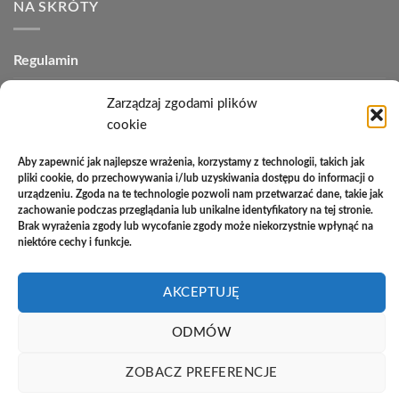
NA SKRÓTY
Regulamin
Polityka plików cookies (EU)
Zarządzaj zgodami plików
cookie
Polityka prywatności
Polityka zwrotów
Aby zapewnić jak najlepsze wrażenia, korzystamy z technologii, takich jak
pliki cookie, do przechowywania i/lub uzyskiwania dostępu do informacji o
Zakupy na raty
urządzeniu. Zgoda na te technologie pozwoli nam przetwarzać dane, takie jak
zachowanie podczas przeglądania lub unikalne identyfikatory na tej stronie.
Brak wyrażenia zgody lub wycofanie zgody może niekorzystnie wpłynąć na
Kontakt
niektóre cechy i funkcje.
AKCEPTUJĘ
PayU
Cash
Cash
Bank
On
on
Transfer
Copyright 2026 ©
Studio Meblowe Asseri
ODMÓW
Delivery
Pickup
Realizacja
asystentwsieci.pl
ZOBACZ PREFERENCJE