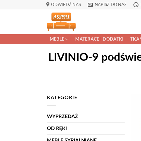
Przewiń
ODWIEDŹ NAS
NAPISZ DO NAS
do
zawartości
MEBLE
MATERACE I DODATKI
TKAN
LIVINIO-9 podświe
KATEGORIE
WYPRZEDAŻ
OD RĘKI
MEBLE SYPIALNIANE