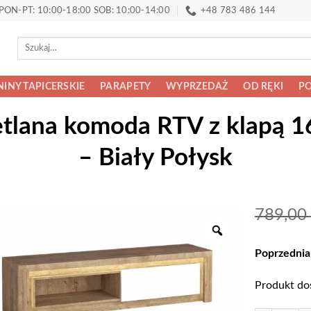
PON-PT: 10:00-18:00 SOB: 10:00-14:00
+48 783 486 144
Szukaj:
INY TAPICERSKIE
PARAPETY
WYPRZEDAŻ
OD RĘKI
PO
tlana komoda RTV z klapą 
– Biały Połysk
789,00
Poprzednia
Produkt do