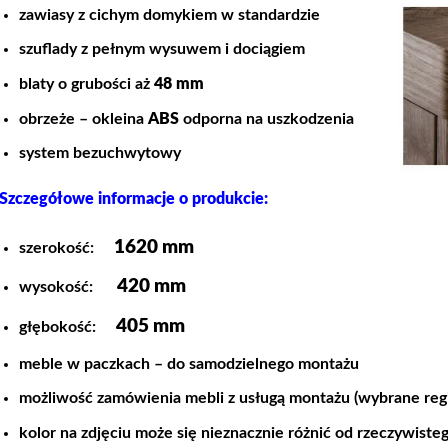
zawiasy z cichym domykiem w standardzie
szuflady z pełnym wysuwem i dociągiem
blaty o grubości aż
48 mm
obrzeże – okleina
ABS
odporna na uszkodzenia
system bezuchwytowy
Szczegółowe informacje o produkcie:
1620 mm
szerokość:
420 mm
wysokość:
405
mm
głębokość:
meble w paczkach – do samodzielnego montażu
możliwość zamówienia mebli z usługą montażu (wybrane reg
kolor na zdjęciu może się nieznacznie różnić od rzeczywiste