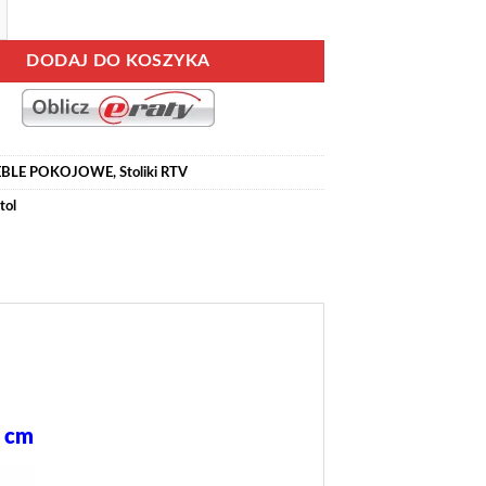
O-9 podświetlana komoda RTV z klapą 160 cm Dąb Ribbeck - Biały Połysk
DODAJ DO KOSZYKA
BLE POKOJOWE
,
Stoliki RTV
tol
2 cm