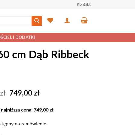
Kontakt
ŚCIEL I DODATKI
160 cm Dąb Ribbeck
Pierwotna
Aktualna
zł
749,00
zł
cena
cena
wynosiła:
wynosi:
 najniższa cena:
749,00
zł
.
789,00 zł.
749,00 zł.
stępny na zamówienie