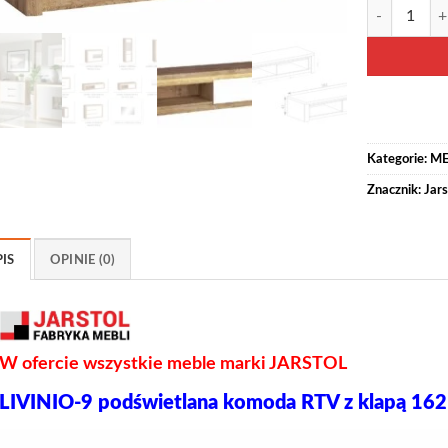
ilość LIVINI
Alternative:
Kategorie:
ME
Znacznik:
Jars
IS
OPINIE (0)
W ofercie wszystkie meble marki JARSTOL
LIVINIO-9 podświetlana komoda RTV z klapą 16