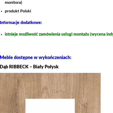
monitora)
produkt Polski
Informacje dodatkowe:
istnieje możliwość zamówienia usługi montażu (wycena ind
Meble dostępne w wykończeniach:
Dąb RIBBECK – Biały Połysk