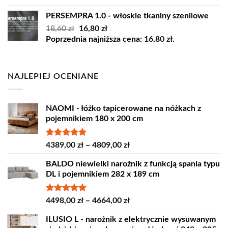
45,00 zł.
35,00 zł.
PERSEMPRA 1.0 - włoskie tkaniny szenilowe
Pierwotna
Aktualna
18,60
zł
16,80
zł
cena
cena
Poprzednia najniższa cena:
16,80
zł
.
wynosiła:
wynosi:
18,60 zł.
16,80 zł.
NAJLEPIEJ OCENIANE
NAOMI - łóżko tapicerowane na nóżkach z
pojemnikiem 180 x 200 cm
Oceniono
Zakres
4389,00
zł
–
4809,00
zł
5.00
na 5
cen:
BALDO niewielki narożnik z funkcją spania typu
od
DL i pojemnikiem 282 x 189 cm
4389,00 zł
do
4809,00 zł
Oceniono
Zakres
4498,00
zł
–
4664,00
zł
5.00
na 5
cen:
ILUSIO L - narożnik z elektrycznie wysuwanym
od