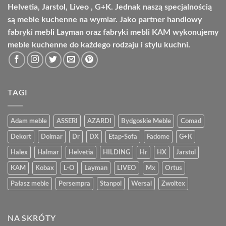
Helvetia, Jarstol, Liveo , G+K. Jednak naszą specjalnością
są meble kuchenne na wymiar. Jako partner handlowy
fabryki mebli Layman oraz fabryki mebli KAM wykonujemy
meble kuchenne do każdego rodzaju i stylu kuchni.
TAGI
Adam meble
ASSERI
AZARDI
Bydgoskie Meble
Comad
Dekort
Dolmar
Dr
DX
Etap-Sofa
Fadome
G+K
Halex
Halmar
Helvetia
HILDING
Hr
HX
Jarstol
KAM
Kobax
L-O
Layman
LIVEO
Mx
Ortus
Pałasz meble
Persempra
Stanpol
Wersal
Zwoltex
NA SKRÓTY