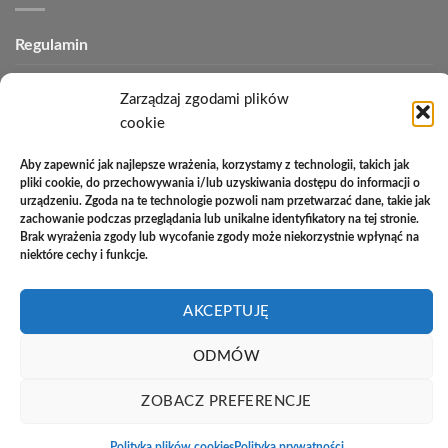
Regulamin
Polityka plików cookies (EU)
Zarządzaj zgodami plików
Polityka prywatności
cookie
Polityka zwrotów
Aby zapewnić jak najlepsze wrażenia, korzystamy z technologii, takich jak
pliki cookie, do przechowywania i/lub uzyskiwania dostępu do informacji o
Zakupy na raty
urządzeniu. Zgoda na te technologie pozwoli nam przetwarzać dane, takie jak
zachowanie podczas przeglądania lub unikalne identyfikatory na tej stronie.
Kontakt
Brak wyrażenia zgody lub wycofanie zgody może niekorzystnie wpłynąć na
niektóre cechy i funkcje.
AKCEPTUJĘ
PayU
Cash
Cash
Bank
On
on
Transfer
Copyright 2026 ©
Studio Meblowe Asseri
ODMÓW
Delivery
Pickup
Realizacja
asystentwsieci.pl
ZOBACZ PREFERENCJE
Polityka plików cookies
Polityka prywatności