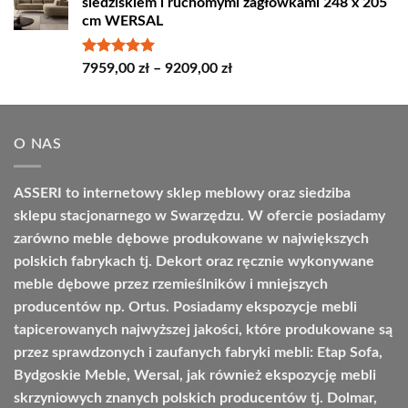
siedziskiem i ruchomymi zagłówkami 248 x 205
4498,00 zł
cm WERSAL
do
4664,00 zł
Oceniono
Zakres
7959,00
zł
–
9209,00
zł
5.00
na 5
cen:
od
7959,00 zł
O NAS
do
9209,00 zł
ASSERI to internetowy sklep meblowy oraz siedziba
sklepu stacjonarnego w Swarzędzu. W ofercie posiadamy
zarówno meble dębowe produkowane w największych
polskich fabrykach tj. Dekort oraz ręcznie wykonywane
meble dębowe przez rzemieślników i mniejszych
producentów np. Ortus. Posiadamy ekspozycje mebli
tapicerowanych najwyższej jakości, które produkowane są
przez sprawdzonych i zaufanych fabryki mebli: Etap Sofa,
Bydgoskie Meble, Wersal, jak również ekspozycję mebli
skrzyniowych znanych polskich producentów tj. Dolmar,