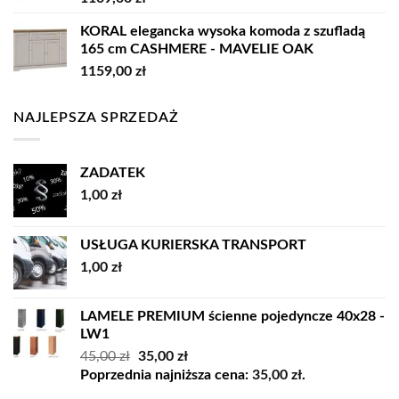
KORAL elegancka wysoka komoda z szufladą
165 cm CASHMERE - MAVELIE OAK
1159,00
zł
NAJLEPSZA SPRZEDAŻ
ZADATEK
1,00
zł
USŁUGA KURIERSKA TRANSPORT
1,00
zł
LAMELE PREMIUM ścienne pojedyncze 40x28 -
LW1
Pierwotna
Aktualna
45,00
zł
35,00
zł
cena
cena
Poprzednia najniższa cena:
35,00
zł
.
wynosiła:
wynosi: