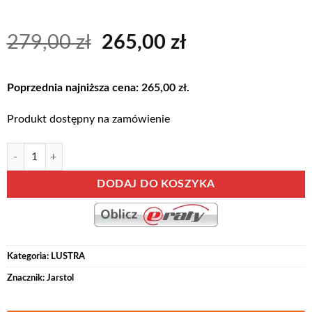
Pierwotna
Aktualna
279,00
zł
265,00
zł
cena
cena
wynosiła:
wynosi:
Poprzednia najniższa cena:
265,00
zł
.
279,00 zł.
265,00 zł.
Produkt dostępny na zamówienie
ilość LIVINIO-16 lustro ścienne wiszące 103 x 56 cm Dąb Ribbeck
Alternative:
DODAJ DO KOSZYKA
Kategoria:
LUSTRA
Znacznik:
Jarstol