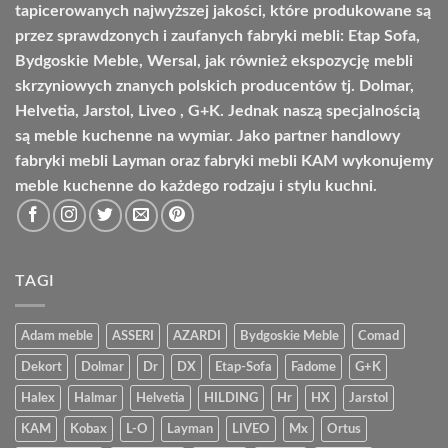
tapicerowanych najwyższej jakości, które produkowane są
przez sprawdzonych i zaufanych fabryki mebli: Etap Sofa,
Bydgoskie Meble, Wersal, jak również ekspozycję mebli
skrzyniowych znanych polskich producentów tj. Dolmar,
Helvetia, Jarstol, Liveo , G+K. Jednak naszą specjalnością
są meble kuchenne na wymiar. Jako partner handlowy
fabryki mebli Layman oraz fabryki mebli KAM wykonujemy
meble kuchenne do każdego rodzaju i stylu kuchni.
TAGI
Adam meble
ASSERI
AZARDI
Bydgoskie Meble
Comad
Dekort
Dolmar
Dr
DX
Etap-Sofa
Fadome
G+K
Halex
Halmar
Helvetia
HILDING
Hr
HX
Jarstol
KAM
Kobax
L-O
Layman
LIVEO
Mx
Ortus