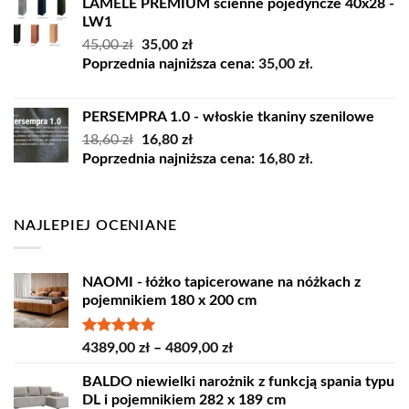
LAMELE PREMIUM ścienne pojedyncze 40x28 -
LW1
Pierwotna
Aktualna
45,00
zł
35,00
zł
cena
cena
Poprzednia najniższa cena:
35,00
zł
.
wynosiła:
wynosi:
45,00 zł.
35,00 zł.
PERSEMPRA 1.0 - włoskie tkaniny szenilowe
Pierwotna
Aktualna
18,60
zł
16,80
zł
cena
cena
Poprzednia najniższa cena:
16,80
zł
.
wynosiła:
wynosi:
18,60 zł.
16,80 zł.
NAJLEPIEJ OCENIANE
NAOMI - łóżko tapicerowane na nóżkach z
pojemnikiem 180 x 200 cm
Oceniono
Zakres
4389,00
zł
–
4809,00
zł
5.00
na 5
cen:
BALDO niewielki narożnik z funkcją spania typu
od
DL i pojemnikiem 282 x 189 cm
4389,00 zł