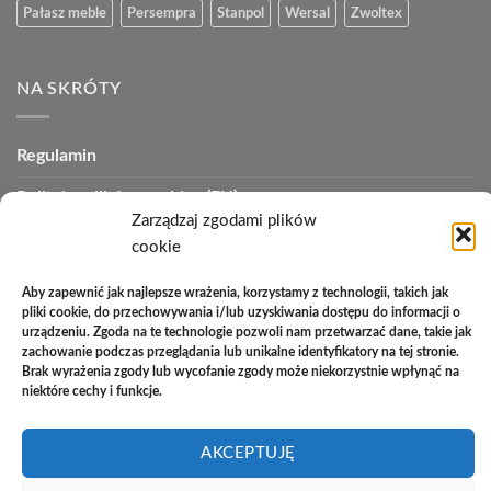
Pałasz meble
Persempra
Stanpol
Wersal
Zwoltex
NA SKRÓTY
Regulamin
Polityka plików cookies (EU)
Zarządzaj zgodami plików
Polityka prywatności
cookie
Polityka zwrotów
Aby zapewnić jak najlepsze wrażenia, korzystamy z technologii, takich jak
pliki cookie, do przechowywania i/lub uzyskiwania dostępu do informacji o
Zakupy na raty
urządzeniu. Zgoda na te technologie pozwoli nam przetwarzać dane, takie jak
zachowanie podczas przeglądania lub unikalne identyfikatory na tej stronie.
Kontakt
Brak wyrażenia zgody lub wycofanie zgody może niekorzystnie wpłynąć na
niektóre cechy i funkcje.
PayU
Cash
Cash
Bank
AKCEPTUJĘ
On
on
Transfer
Copyright 2026 ©
Studio Meblowe Asseri