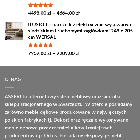
do
4809,00 zł
Oceniono
Zakres
4498,00
zł
–
4664,00
zł
5.00
na 5
cen:
ILUSIO L - narożnik z elektrycznie wysuwanym
od
siedziskiem i ruchomymi zagłówkami 248 x 205
4498,00 zł
cm WERSAL
do
4664,00 zł
Oceniono
Zakres
7959,00
zł
–
9209,00
zł
5.00
na 5
cen:
od
7959,00 zł
O NAS
do
9209,00 zł
ASSERI to internetowy sklep meblowy oraz siedziba
sklepu stacjonarnego w Swarzędzu. W ofercie posiadamy
zarówno meble dębowe produkowane w największych
polskich fabrykach tj. Dekort oraz ręcznie wykonywane
meble dębowe przez rzemieślników i mniejszych
producentów np. Ortus. Posiadamy ekspozycje mebli