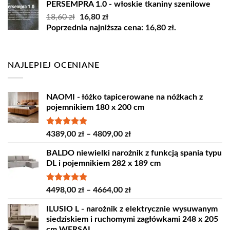
PERSEMPRA 1.0 - włoskie tkaniny szenilowe
Pierwotna
Aktualna
18,60
zł
16,80
zł
cena
cena
Poprzednia najniższa cena:
16,80
zł
.
wynosiła:
wynosi:
18,60 zł.
16,80 zł.
NAJLEPIEJ OCENIANE
NAOMI - łóżko tapicerowane na nóżkach z
pojemnikiem 180 x 200 cm
Oceniono
Zakres
4389,00
zł
–
4809,00
zł
5.00
na 5
cen:
BALDO niewielki narożnik z funkcją spania typu
od
DL i pojemnikiem 282 x 189 cm
4389,00 zł
do
4809,00 zł
Oceniono
Zakres
4498,00
zł
–
4664,00
zł
5.00
na 5
cen:
ILUSIO L - narożnik z elektrycznie wysuwanym
od
siedziskiem i ruchomymi zagłówkami 248 x 205
4498,00 zł
cm WERSAL