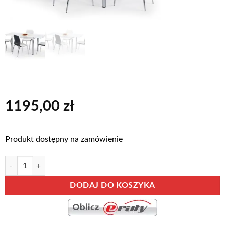
1195,00
zł
Produkt dostępny na zamówienie
ilość STÓŁ L 31
Alternative:
DODAJ DO KOSZYKA