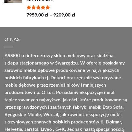
do
4664,00 zł
Oceniono
Zakres
7959,00
zł
–
9209,00
zł
5.00
na 5
cen:
od
7959,00 zł
O NAS
do
9209,00 zł
ASSERI to internetowy sklep meblowy oraz siedziba
sklepu stacjonarnego w Swarzędzu. W ofercie posiadamy
zarówno meble dębowe produkowane w największych
polskich fabrykach tj. Dekort oraz ręcznie wykonywane
meble dębowe przez rzemieślników i mniejszych
producentów np. Ortus. Posiadamy ekspozycje mebli
tapicerowanych najwyższej jakości, które produkowane są
przez sprawdzonych i zaufanych fabryki mebli: Etap Sofa,
Bydgoskie Meble, Wersal, jak również ekspozycję mebli
skrzyniowych znanych polskich producentów tj. Dolmar,
Helvetia, Jarstol, Liveo , G+K. Jednak naszą specjalnością