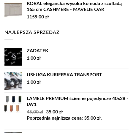
KORAL elegancka wysoka komoda z szufladą
165 cm CASHMERE - MAVELIE OAK
1159,00
zł
NAJLEPSZA SPRZEDAŻ
ZADATEK
1,00
zł
USŁUGA KURIERSKA TRANSPORT
1,00
zł
LAMELE PREMIUM ścienne pojedyncze 40x28 -
LW1
Pierwotna
Aktualna
45,00
zł
35,00
zł
cena
cena
Poprzednia najniższa cena:
35,00
zł
.
wynosiła:
wynosi:
45,00 zł.
35,00 zł.