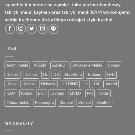
są meble kuchenne na wymiar. Jako partner handlowy
fabryki mebli Layman oraz fabryki mebli KAM wykonujemy
meble kuchenne do każdego rodzaju i stylu kuchni.
TAGI
Adam meble
ASSERI
AZARDI
Bydgoskie Meble
Comad
Dekort
Dolmar
Dr
DX
Etap-Sofa
Fadome
G+K
Halex
Halmar
Helvetia
HILDING
Hr
HX
Jarstol
KAM
Kobax
L-O
Layman
LIVEO
Mx
Ortus
Pałasz meble
Persempra
Stanpol
Wersal
Zwoltex
NA SKRÓTY