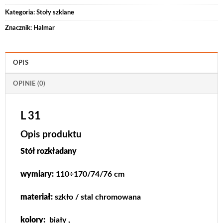
Kategoria:
Stoły szklane
Znacznik:
Halmar
OPIS
OPINIE (0)
L 31
Opis produktu
Stół rozkładany
wymiary:
110÷170/74/76 cm
materiał:
szkło / stal chromowana
kolory:
biały ,