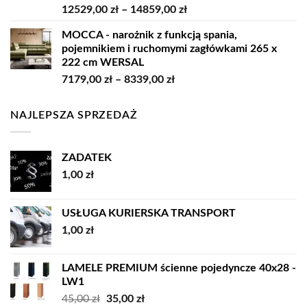
Zakres
12529,00
zł
–
14859,00
zł
9209,00 zł
cen:
MOCCA - narożnik z funkcją spania,
od
pojemnikiem i ruchomymi zagłówkami 265 x
12529,00 zł
222 cm WERSAL
do
Zakres
7179,00
zł
–
8339,00
zł
14859,00 zł
cen:
od
NAJLEPSZA SPRZEDAŻ
7179,00 zł
do
8339,00 zł
ZADATEK
1,00
zł
USŁUGA KURIERSKA TRANSPORT
1,00
zł
LAMELE PREMIUM ścienne pojedyncze 40x28 -
LW1
Pierwotna
Aktualna
45,00
zł
35,00
zł