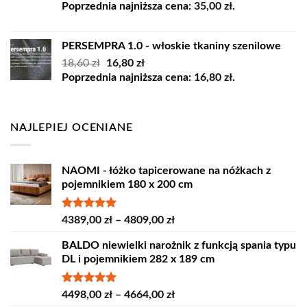
cena
cena
Poprzednia najniższa cena:
35,00
zł
.
wynosiła:
wynosi:
45,00 zł.
35,00 zł.
PERSEMPRA 1.0 - włoskie tkaniny szenilowe
Pierwotna
Aktualna
18,60
zł
16,80
zł
cena
cena
Poprzednia najniższa cena:
16,80
zł
.
wynosiła:
wynosi:
18,60 zł.
16,80 zł.
NAJLEPIEJ OCENIANE
NAOMI - łóżko tapicerowane na nóżkach z
pojemnikiem 180 x 200 cm
Oceniono
Zakres
4389,00
zł
–
4809,00
zł
5.00
na 5
cen:
BALDO niewielki narożnik z funkcją spania typu
od
DL i pojemnikiem 282 x 189 cm
4389,00 zł
do
4809,00 zł
Oceniono
Zakres
4498,00
zł
–
4664,00
zł
5.00
na 5