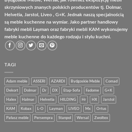
Bydgoskie Meble, Wersal, jak również ekspozycję mebli
skrzyniowych znanych polskich producentów tj. Dolmar,
Helvetia, Jarstol, Liveo , G+K. Jednak naszą specjalnością
są meble kuchenne na wymiar. Jako partner handlowy
fabryki mebli Layman oraz fabryki mebli KAM wykonujemy
meble kuchenne do każdego rodzaju i stylu kuchni.
TAGI
Adam meble
ASSERI
AZARDI
Bydgoskie Meble
Comad
Dekort
Dolmar
Dr
DX
Etap-Sofa
Fadome
G+K
Halex
Halmar
Helvetia
HILDING
Hr
HX
Jarstol
KAM
Kobax
L-O
Layman
LIVEO
Mx
Ortus
Pałasz meble
Persempra
Stanpol
Wersal
Zwoltex