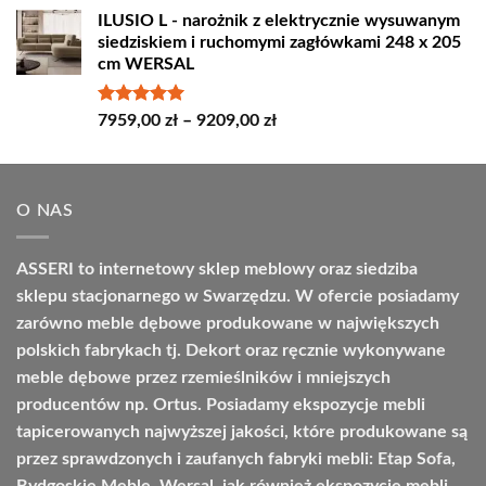
cen:
ILUSIO L - narożnik z elektrycznie wysuwanym
od
siedziskiem i ruchomymi zagłówkami 248 x 205
4498,00 zł
cm WERSAL
do
4664,00 zł
Oceniono
Zakres
7959,00
zł
–
9209,00
zł
5.00
na 5
cen:
od
7959,00 zł
O NAS
do
9209,00 zł
ASSERI to internetowy sklep meblowy oraz siedziba
sklepu stacjonarnego w Swarzędzu. W ofercie posiadamy
zarówno meble dębowe produkowane w największych
polskich fabrykach tj. Dekort oraz ręcznie wykonywane
meble dębowe przez rzemieślników i mniejszych
producentów np. Ortus. Posiadamy ekspozycje mebli
tapicerowanych najwyższej jakości, które produkowane są
przez sprawdzonych i zaufanych fabryki mebli: Etap Sofa,