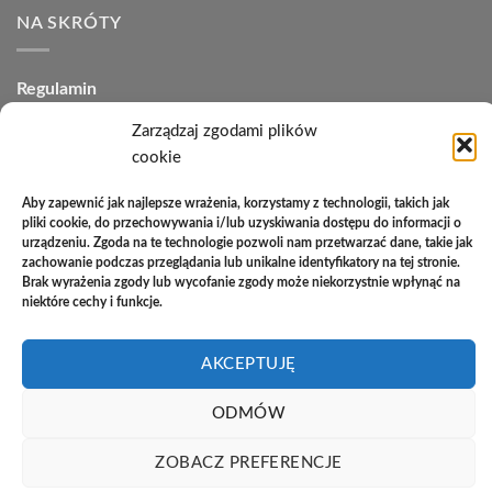
NA SKRÓTY
Regulamin
Polityka plików cookies (EU)
Zarządzaj zgodami plików
cookie
Polityka prywatności
Aby zapewnić jak najlepsze wrażenia, korzystamy z technologii, takich jak
Polityka zwrotów
pliki cookie, do przechowywania i/lub uzyskiwania dostępu do informacji o
urządzeniu. Zgoda na te technologie pozwoli nam przetwarzać dane, takie jak
Zakupy na raty
zachowanie podczas przeglądania lub unikalne identyfikatory na tej stronie.
Brak wyrażenia zgody lub wycofanie zgody może niekorzystnie wpłynąć na
Kontakt
niektóre cechy i funkcje.
AKCEPTUJĘ
PayU
Cash
Cash
Bank
On
on
Transfer
ODMÓW
Copyright 2026 ©
Studio Meblowe Asseri
Delivery
Pickup
Realizacja
asystentwsieci.pl
ZOBACZ PREFERENCJE