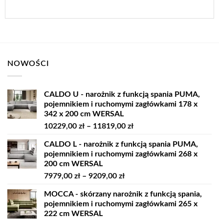
NOWOŚCI
CALDO U - narożnik z funkcją spania PUMA,
pojemnikiem i ruchomymi zagłówkami 178 x
342 x 200 cm WERSAL
Zakres
10229,00
zł
–
11819,00
zł
cen:
CALDO L - narożnik z funkcją spania PUMA,
od
pojemnikiem i ruchomymi zagłówkami 268 x
10229,00 zł
200 cm WERSAL
do
Zakres
7979,00
zł
–
9209,00
zł
11819,00 zł
cen:
MOCCA - skórzany narożnik z funkcją spania,
od
pojemnikiem i ruchomymi zagłówkami 265 x
7979,00 zł
222 cm WERSAL
do