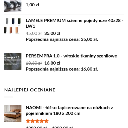
1,00
zł
LAMELE PREMIUM ścienne pojedyncze 40x28 -
LW1
Pierwotna
Aktualna
45,00
zł
35,00
zł
cena
cena
Poprzednia najniższa cena:
35,00
zł
.
wynosiła:
wynosi:
45,00 zł.
35,00 zł.
PERSEMPRA 1.0 - włoskie tkaniny szenilowe
Pierwotna
Aktualna
18,60
zł
16,80
zł
cena
cena
Poprzednia najniższa cena:
16,80
zł
.
wynosiła:
wynosi:
18,60 zł.
16,80 zł.
NAJLEPIEJ OCENIANE
NAOMI - łóżko tapicerowane na nóżkach z
pojemnikiem 180 x 200 cm
Oceniono