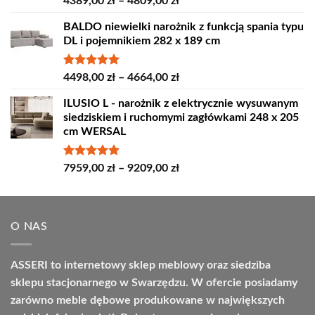
Zakres
4389,00
zł
–
4809,00
zł
5.00
na 5
cen:
BALDO niewielki narożnik z funkcją spania typu
od
DL i pojemnikiem 282 x 189 cm
4389,00 zł
do
4809,00 zł
Oceniono
Zakres
4498,00
zł
–
4664,00
zł
5.00
na 5
cen:
ILUSIO L - narożnik z elektrycznie wysuwanym
od
siedziskiem i ruchomymi zagłówkami 248 x 205
4498,00 zł
cm WERSAL
do
4664,00 zł
Oceniono
Zakres
7959,00
zł
–
9209,00
zł
5.00
na 5
cen:
od
7959,00 zł
O NAS
do
9209,00 zł
ASSERI to internetowy sklep meblowy oraz siedziba
sklepu stacjonarnego w Swarzędzu. W ofercie posiadamy
zarówno meble dębowe produkowane w największych