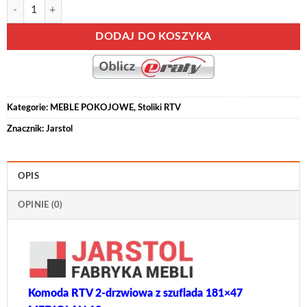
ilość MEDIOLAN-13 komoda RTV dwudrzwiowa z szuflada 180 cm
Alternative:
DODAJ DO KOSZYKA
Kategorie:
MEBLE POKOJOWE
,
Stoliki RTV
Znacznik:
Jarstol
OPIS
OPINIE (0)
Komoda RTV 2-drzwiowa z szuflada 181×47