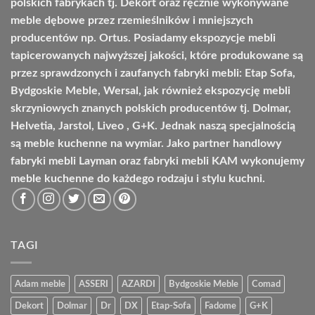
polskich fabrykach tj. Dekort oraz ręcznie wykonywane
meble dębowe przez rzemieślników i mniejszych
producentów np. Ortus. Posiadamy ekspozycje mebli
tapicerowanych najwyższej jakości, które produkowane są
przez sprawdzonych i zaufanych fabryki mebli: Etap Sofa,
Bydgoskie Meble, Wersal, jak również ekspozycję mebli
skrzyniowych znanych polskich producentów tj. Dolmar,
Helvetia, Jarstol, Liveo , G+K. Jednak naszą specjalnością
są meble kuchenne na wymiar. Jako partner handlowy
fabryki mebli Layman oraz fabryki mebli KAM wykonujemy
meble kuchenne do każdego rodzaju i stylu kuchni.
TAGI
Adam meble
ASSERI
AZARDI
Bydgoskie Meble
Comad
Dekort
Dolmar
Dr
DX
Etap-Sofa
Fadome
G+K