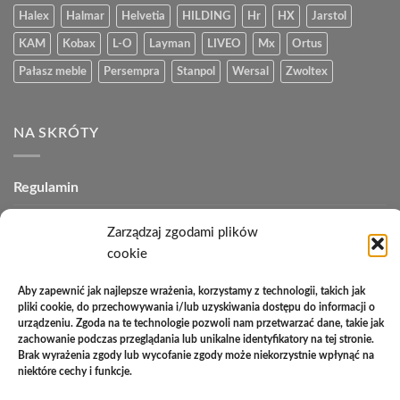
Halex
Halmar
Helvetia
HILDING
Hr
HX
Jarstol
KAM
Kobax
L-O
Layman
LIVEO
Mx
Ortus
Pałasz meble
Persempra
Stanpol
Wersal
Zwoltex
NA SKRÓTY
Regulamin
Polityka plików cookies (EU)
Zarządzaj zgodami plików
cookie
Polityka prywatności
Polityka zwrotów
Aby zapewnić jak najlepsze wrażenia, korzystamy z technologii, takich jak
pliki cookie, do przechowywania i/lub uzyskiwania dostępu do informacji o
Zakupy na raty
urządzeniu. Zgoda na te technologie pozwoli nam przetwarzać dane, takie jak
zachowanie podczas przeglądania lub unikalne identyfikatory na tej stronie.
Kontakt
Brak wyrażenia zgody lub wycofanie zgody może niekorzystnie wpłynąć na
niektóre cechy i funkcje.