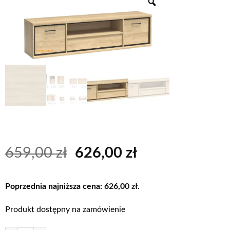
Pierwotna
Aktualna
659,00
zł
626,00
zł
cena
cena
wynosiła:
wynosi:
Poprzednia najniższa cena:
626,00
zł
.
659,00 zł.
626,00 zł.
Produkt dostępny na zamówienie