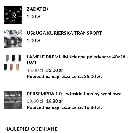
8339,00 zł
ZADATEK
1,00
zł
USŁUGA KURIERSKA TRANSPORT
1,00
zł
LAMELE PREMIUM ścienne pojedyncze 40x28 -
LW1
Pierwotna
Aktualna
45,00
zł
35,00
zł
cena
cena
Poprzednia najniższa cena:
35,00
zł
.
wynosiła:
wynosi:
45,00 zł.
35,00 zł.
PERSEMPRA 1.0 - włoskie tkaniny szenilowe
Pierwotna
Aktualna
18,60
zł
16,80
zł
cena
cena
Poprzednia najniższa cena:
16,80
zł
.
wynosiła:
wynosi:
18,60 zł.
16,80 zł.
NAJLEPIEJ OCENIANE