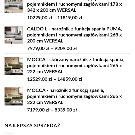
pojemnikiem i ruchomymi zagłówkami 178 x
342 x 200 cm WERSAL
Zakres
10229,00
zł
–
11819,00
zł
cen:
CALDO L - narożnik z funkcją spania PUMA,
od
pojemnikiem i ruchomymi zagłówkami 268 x
10229,00 zł
200 cm WERSAL
do
Zakres
7979,00
zł
–
9209,00
zł
11819,00 zł
cen:
MOCCA - skórzany narożnik z funkcją spania,
od
pojemnikiem i ruchomymi zagłówkami 265 x
7979,00 zł
222 cm WERSAL
do
Zakres
12529,00
zł
–
14859,00
zł
9209,00 zł
cen:
MOCCA - narożnik z funkcją spania,
od
pojemnikiem i ruchomymi zagłówkami 265 x
12529,00 zł
222 cm WERSAL
do
Zakres
7179,00
zł
–
8339,00
zł
14859,00 zł
cen:
od
NAJLEPSZA SPRZEDAŻ
7179,00 zł
do