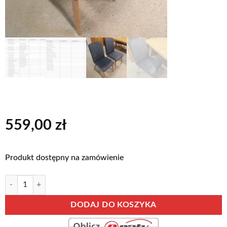
559,00
zł
Produkt dostępny na zamówienie
ilość Krzesło dębowe LUNA
Alternative:
DODAJ DO KOSZYKA