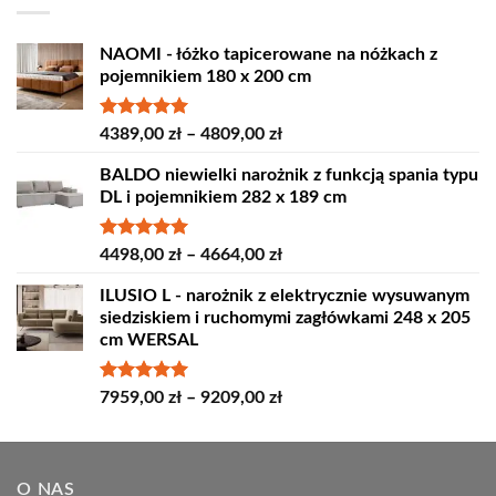
NAOMI - łóżko tapicerowane na nóżkach z
pojemnikiem 180 x 200 cm
Oceniono
Zakres
4389,00
zł
–
4809,00
zł
5.00
na 5
cen:
BALDO niewielki narożnik z funkcją spania typu
od
DL i pojemnikiem 282 x 189 cm
4389,00 zł
do
4809,00 zł
Oceniono
Zakres
4498,00
zł
–
4664,00
zł
5.00
na 5
cen:
ILUSIO L - narożnik z elektrycznie wysuwanym
od
siedziskiem i ruchomymi zagłówkami 248 x 205
4498,00 zł
cm WERSAL
do
4664,00 zł
Oceniono
Zakres
7959,00
zł
–
9209,00
zł
5.00
na 5
cen:
od
7959,00 zł
O NAS
do