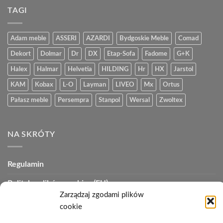
TAGI
Adam meble
ASSERI
AZARDI
Bydgoskie Meble
Comad
Dekort
Dolmar
Dr
DX
Etap-Sofa
Fadome
G+K
Halex
Halmar
Helvetia
HILDING
Hr
HX
Jarstol
KAM
Kobax
L-O
Layman
LIVEO
Mx
Ortus
Pałasz meble
Persempra
Stanpol
Wersal
Zwoltex
NA SKRÓTY
Regulamin
Polityka plików cookies (EU)
Zarządzaj zgodami plików
Polityka prywatności
cookie
Polityka zwrotów