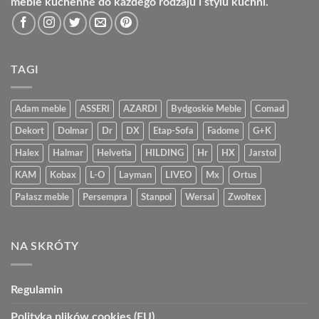
meble kuchenne do każdego rodzaju i stylu kuchni.
TAGI
Adam meble
ASSERI
AZARDI
Bydgoskie Meble
Comad
Dekort
Dolmar
Dr
DX
Etap-Sofa
Fadome
G+K
Halex
Halmar
Helvetia
HILDING
Hr
HX
Jarstol
KAM
Kobax
L-O
Layman
LIVEO
Mx
Ortus
Pałasz meble
Persempra
Stanpol
Wersal
Zwoltex
NA SKRÓTY
Regulamin
Polityka plików cookies (EU)