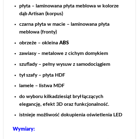
płyta – laminowana płyta meblowa w kolorze
dąb Artisan (korpus)
czarna płyta w macie – laminowana płyta
meblowa (fronty)
obrzeże – okleina
ABS
zawiasy – metalowe z cichym domykiem
szuflady – pełny wysuw z samodociągiem
tył szafy – płyta HDF
lamele – listwa MDF
do wyboru kilkadziesiąt brył łączących
elegancję, efekt 3D oraz funkcjonalność.
istnieje możliwość dokupienia oświetlenia LED
Wymiary: