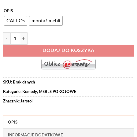
cen:
od
Alternative:
OPIS
206,00 zł
CALI-C5
montaż mebli
do
939,00 zł
ilość CALI-C5 komoda z szufladami i lamelami 100 cm Artisan-Czarny
DODAJ DO KOSZYKA
SKU:
Brak danych
Kategorie:
Komody
,
MEBLE POKOJOWE
Znacznik:
Jarstol
OPIS
INFORMACJE DODATKOWE