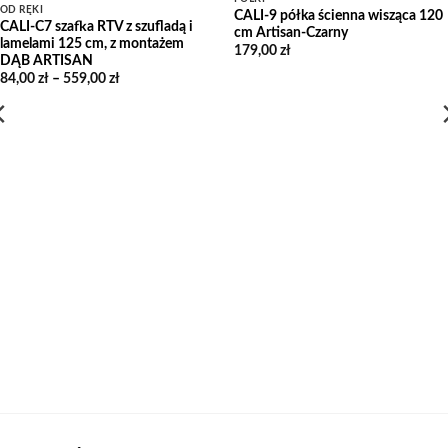
OD RĘKI
CALI-9 półka ścienna wisząca 120
CALI-C7 szafka RTV z szufladą i
cm Artisan-Czarny
lamelami 125 cm, z montażem
179,00
zł
DĄB ARTISAN
Zakres
84,00
zł
–
559,00
zł
cen:
od
84,00 zł
do
559,00 zł