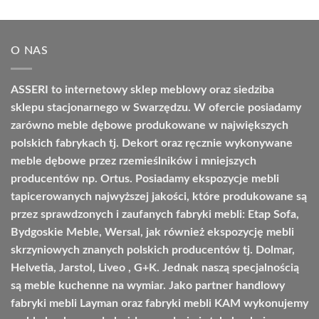
5.00
na 5
cen:
od
7959,00 zł
O NAS
do
9209,00 zł
ASSERI to internetowy sklep meblowy oraz siedziba
sklepu stacjonarnego w Swarzędzu. W ofercie posiadamy
zarówno meble dębowe produkowane w największych
polskich fabrykach tj. Dekort oraz ręcznie wykonywane
meble dębowe przez rzemieślników i mniejszych
producentów np. Ortus. Posiadamy ekspozycje mebli
tapicerowanych najwyższej jakości, które produkowane są
przez sprawdzonych i zaufanych fabryki mebli: Etap Sofa,
Bydgoskie Meble, Wersal, jak również ekspozycję mebli
skrzyniowych znanych polskich producentów tj. Dolmar,
Helvetia, Jarstol, Liveo , G+K. Jednak naszą specjalnością
są meble kuchenne na wymiar. Jako partner handlowy
fabryki mebli Layman oraz fabryki mebli KAM wykonujemy