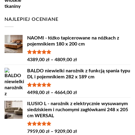
wynosiła:
wynosi:
18,60 zł.
16,80 zł.
NAJLEPIEJ OCENIANE
NAOMI - łóżko tapicerowane na nóżkach z
pojemnikiem 180 x 200 cm
Oceniono
Zakres
4389,00
zł
–
4809,00
zł
5.00
na 5
cen:
BALDO niewielki narożnik z funkcją spania typu
od
DL i pojemnikiem 282 x 189 cm
4389,00 zł
do
4809,00 zł
Oceniono
Zakres
4498,00
zł
–
4664,00
zł
5.00
na 5
cen:
ILUSIO L - narożnik z elektrycznie wysuwanym
od
siedziskiem i ruchomymi zagłówkami 248 x 205
4498,00 zł
cm WERSAL
do
4664,00 zł
Oceniono
Zakres
7959,00
zł
–
9209,00
zł