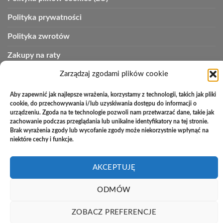
Polityka prywatności
Polityka zwrotów
Zakupy na raty
Kontakt
Zarządzaj zgodami plików cookie
Aby zapewnić jak najlepsze wrażenia, korzystamy z technologii, takich jak pliki
cookie, do przechowywania i/lub uzyskiwania dostępu do informacji o
PayU
Cash
Cash
Bank
urządzeniu. Zgoda na te technologie pozwoli nam przetwarzać dane, takie jak
zachowanie podczas przeglądania lub unikalne identyfikatory na tej stronie.
On
on
Transfer
Copyright 2026 ©
Studio Meblowe Asseri
Brak wyrażenia zgody lub wycofanie zgody może niekorzystnie wpłynąć na
Delivery
Pickup
niektóre cechy i funkcje.
Realizacja
asystentwsieci.pl
AKCEPTUJĘ
ODMÓW
ZOBACZ PREFERENCJE