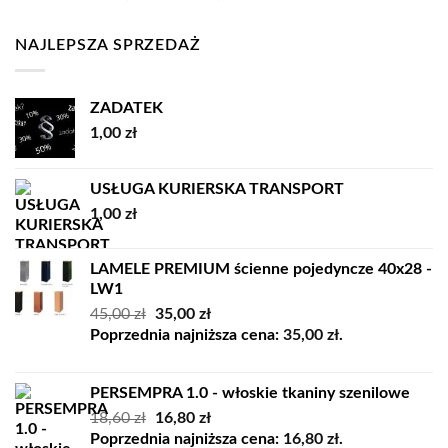
cen:
od
NAJLEPSZA SPRZEDAŻ
7179,00 zł
do
8339,00 zł
ZADATEK
1,00
zł
USŁUGA KURIERSKA TRANSPORT
1,00
zł
LAMELE PREMIUM ścienne pojedyncze 40x28 -
LW1
Pierwotna
Aktualna
45,00
zł
35,00
zł
cena
cena
Poprzednia najniższa cena:
35,00
zł
.
wynosiła:
wynosi:
45,00 zł.
35,00 zł.
PERSEMPRA 1.0 - włoskie tkaniny szenilowe
Pierwotna
Aktualna
18,60
zł
16,80
zł
cena
cena
Poprzednia najniższa cena:
16,80
zł
.