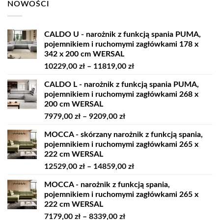
NOWOŚCI
CALDO U - narożnik z funkcją spania PUMA,
pojemnikiem i ruchomymi zagłówkami 178 x
342 x 200 cm WERSAL
Zakres
10229,00
zł
–
11819,00
zł
cen:
CALDO L - narożnik z funkcją spania PUMA,
od
pojemnikiem i ruchomymi zagłówkami 268 x
10229,00 zł
200 cm WERSAL
do
Zakres
7979,00
zł
–
9209,00
zł
11819,00 zł
cen:
MOCCA - skórzany narożnik z funkcją spania,
od
pojemnikiem i ruchomymi zagłówkami 265 x
7979,00 zł
222 cm WERSAL
do
Zakres
12529,00
zł
–
14859,00
zł
9209,00 zł
cen:
MOCCA - narożnik z funkcją spania,
od
pojemnikiem i ruchomymi zagłówkami 265 x
12529,00 zł
222 cm WERSAL
do
Zakres
7179,00
zł
–
8339,00
zł
14859,00 zł