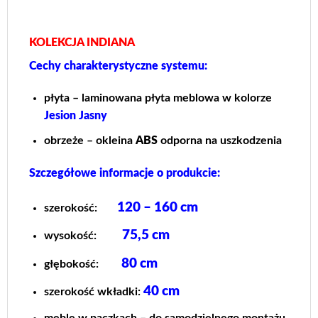
KOLEKCJA INDIANA
Cechy charakterystyczne systemu:
płyta – laminowana płyta meblowa w kolorze
Jesion Jasny
obrzeże – okleina
ABS
odporna na uszkodzenia
Szczegółowe informacje o produkcie:
120 – 160 cm
szerokość:
75,5 cm
wysokość:
80
cm
głębokość:
40 cm
szerokość wkładki:
meble w paczkach – do samodzielnego montażu