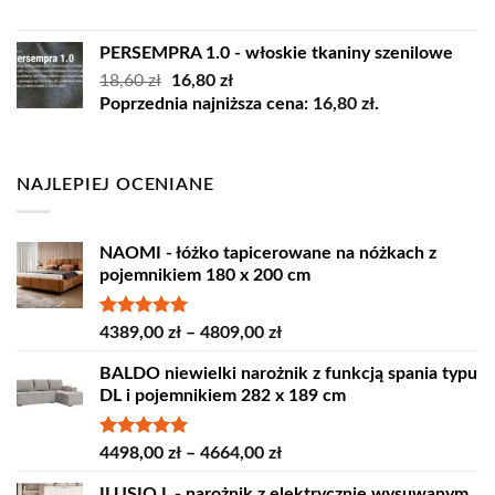
wynosiła:
wynosi:
45,00 zł.
35,00 zł.
PERSEMPRA 1.0 - włoskie tkaniny szenilowe
Pierwotna
Aktualna
18,60
zł
16,80
zł
cena
cena
Poprzednia najniższa cena:
16,80
zł
.
wynosiła:
wynosi:
18,60 zł.
16,80 zł.
NAJLEPIEJ OCENIANE
NAOMI - łóżko tapicerowane na nóżkach z
pojemnikiem 180 x 200 cm
Oceniono
Zakres
4389,00
zł
–
4809,00
zł
5.00
na 5
cen:
BALDO niewielki narożnik z funkcją spania typu
od
DL i pojemnikiem 282 x 189 cm
4389,00 zł
do
4809,00 zł
Oceniono
Zakres
4498,00
zł
–
4664,00
zł
5.00
na 5
cen:
ILUSIO L - narożnik z elektrycznie wysuwanym