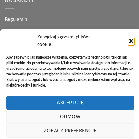
NA SKRÓTY
Regulamin
Polityka plików cookies (EU)
Zarządzaj zgodami plików
Polityka prywatności
cookie
Polityka zwrotów
Aby zapewnić jak najlepsze wrażenia, korzystamy z technologii, takich jak
pliki cookie, do przechowywania i/lub uzyskiwania dostępu do informacji o
Zakupy na raty
urządzeniu. Zgoda na te technologie pozwoli nam przetwarzać dane, takie jak
zachowanie podczas przeglądania lub unikalne identyfikatory na tej stronie.
Kontakt
Brak wyrażenia zgody lub wycofanie zgody może niekorzystnie wpłynąć na
niektóre cechy i funkcje.
PayU
Cash
Cash
Bank
AKCEPTUJĘ
On
on
Transfer
Copyright 2026 ©
Studio Meblowe Asseri
Delivery
Pickup
ODMÓW
Realizacja
asystentwsieci.pl
ZOBACZ PREFERENCJE