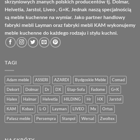
skrzyniowych znanych polskich producentów tj. Dolmar,
Helvetia, Jarstol, Liveo , G+K. Jednak naszą specjalnością
są meble kuchenne na wymiar. Jako partner handlowy
fabryki mebli Layman oraz fabryki mebli KAM wykonujemy
meble kuchenne do każdego rodzaju i stylu kuchni.
TAGI
Adam meble
ASSERI
AZARDI
Bydgoskie Meble
Comad
Dekort
Dolmar
Dr
DX
Etap-Sofa
Fadome
G+K
Halex
Halmar
Helvetia
HILDING
Hr
HX
Jarstol
KAM
Kobax
L-O
Layman
LIVEO
Mx
Ortus
Pałasz meble
Persempra
Stanpol
Wersal
Zwoltex