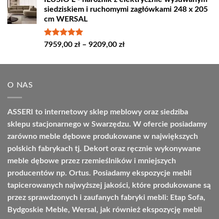
od
siedziskiem i ruchomymi zagłówkami 248 x 205
4498,00 zł
cm WERSAL
do
4664,00 zł
Oceniono
Zakres
7959,00
zł
–
9209,00
zł
5.00
na 5
cen:
od
7959,00 zł
O NAS
do
9209,00 zł
ASSERI to internetowy sklep meblowy oraz siedziba
sklepu stacjonarnego w Swarzędzu. W ofercie posiadamy
zarówno meble dębowe produkowane w największych
polskich fabrykach tj. Dekort oraz ręcznie wykonywane
meble dębowe przez rzemieślników i mniejszych
producentów np. Ortus. Posiadamy ekspozycje mebli
tapicerowanych najwyższej jakości, które produkowane są
przez sprawdzonych i zaufanych fabryki mebli: Etap Sofa,
Bydgoskie Meble, Wersal, jak również ekspozycję mebli