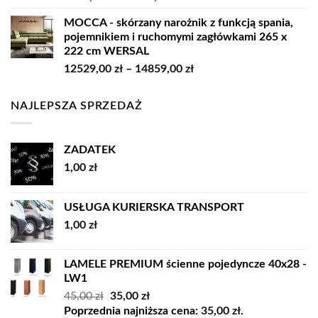
cen:
MOCCA - skórzany narożnik z funkcją spania,
od
pojemnikiem i ruchomymi zagłówkami 265 x
7979,00 zł
222 cm WERSAL
do
Zakres
12529,00
zł
–
14859,00
zł
9209,00 zł
cen:
od
NAJLEPSZA SPRZEDAŻ
12529,00 zł
do
14859,00 zł
ZADATEK
1,00
zł
USŁUGA KURIERSKA TRANSPORT
1,00
zł
LAMELE PREMIUM ścienne pojedyncze 40x28 -
LW1
Pierwotna
Aktualna
45,00
zł
35,00
zł
cena
cena
Poprzednia najniższa cena:
35,00
zł
.