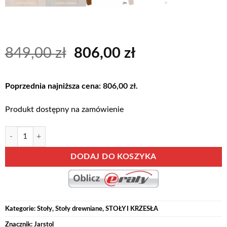
Pierwotna
Aktualna
849,00
zł
806,00
zł
cena
cena
wynosiła:
wynosi:
Poprzednia najniższa cena:
806,00
zł
.
849,00 zł.
806,00 zł.
Produkt dostępny na zamówienie
ilość INDIANA mały stół rozkładany 80 x 120-160 cm Jesion Jasny
Alternative:
DODAJ DO KOSZYKA
Kategorie:
Stoły
,
Stoły drewniane
,
STOŁY I KRZESŁA
Znacznik:
Jarstol