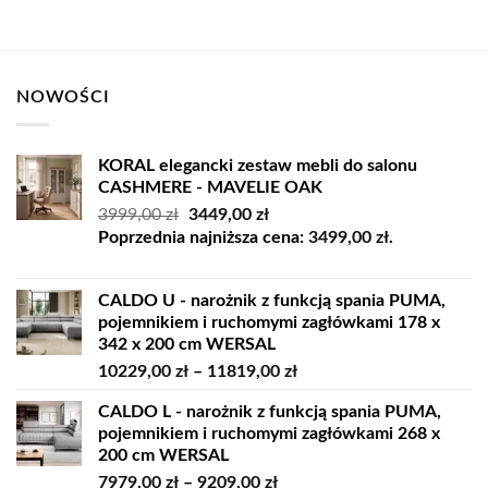
NOWOŚCI
KORAL elegancki zestaw mebli do salonu
CASHMERE - MAVELIE OAK
Pierwotna
Aktualna
3999,00
zł
3449,00
zł
cena
cena
Poprzednia najniższa cena:
3499,00
zł
.
wynosiła:
wynosi:
3999,00 zł.
3449,00 zł.
CALDO U - narożnik z funkcją spania PUMA,
pojemnikiem i ruchomymi zagłówkami 178 x
342 x 200 cm WERSAL
Zakres
10229,00
zł
–
11819,00
zł
cen:
CALDO L - narożnik z funkcją spania PUMA,
od
pojemnikiem i ruchomymi zagłówkami 268 x
10229,00 zł
200 cm WERSAL
do
Zakres
7979,00
zł
–
9209,00
zł
11819,00 zł