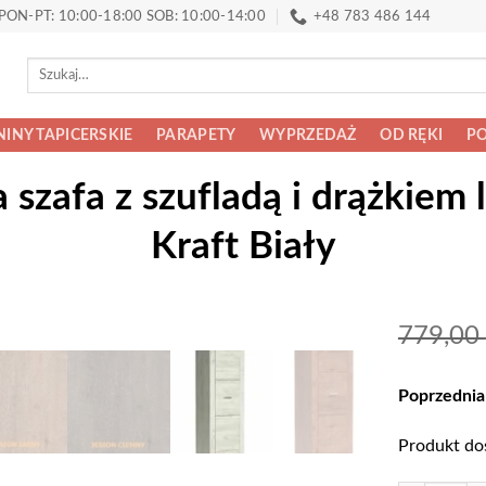
PON-PT: 10:00-18:00 SOB: 10:00-14:00
+48 783 486 144
Szukaj:
INY TAPICERSKIE
PARAPETY
WYPRZEDAŻ
OD RĘKI
PO
szafa z szufladą i drążkiem 
Kraft Biały
779,00
Poprzednia
Produkt do