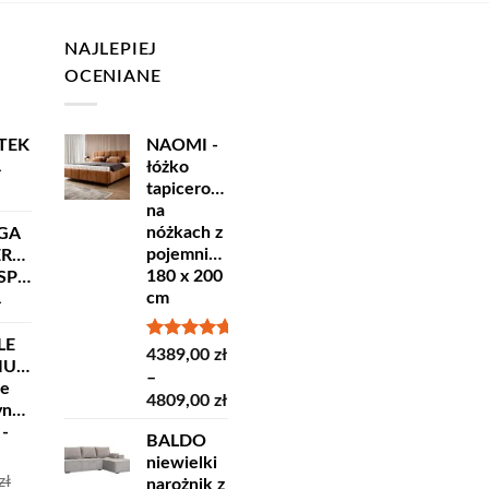
NAJLEPIEJ
OCENIANE
TEK
NAOMI -
łóżko
ł
tapicerowane
na
nóżkach z
GA
pojemnikiem
ERSKA
180 x 200
ORT
cm
ł
LE
Oceniono
4389,00
zł
IUM
5.00
na 5
–
ne
Zakres
4809,00
zł
yncze
cen:
 -
BALDO
od
niewielki
4389,00 zł
zł
narożnik z