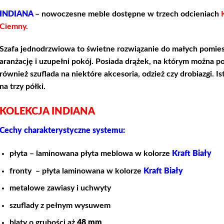
INDIANA
– nowoczesne meble dostępne w trzech odcieniach
K
Ciemny.
Szafa jednodrzwiowa to świetne rozwiązanie do małych pomies
aranżację i uzupełni pokój. Posiada drążek, na którym można po
również szuflada na niektóre akcesoria, odzież czy drobiazgi. I
na trzy półki.
KOLEKCJA INDIANA
Cechy charakterystyczne systemu:
płyta – laminowana płyta meblowa w kolorze
Kraft Biały
fronty – płyta laminowana w kolorze
Kraft Biały
metalowe zawiasy i uchwyty
szuflady z pełnym wysuwem
blaty o grubości aż
48 mm