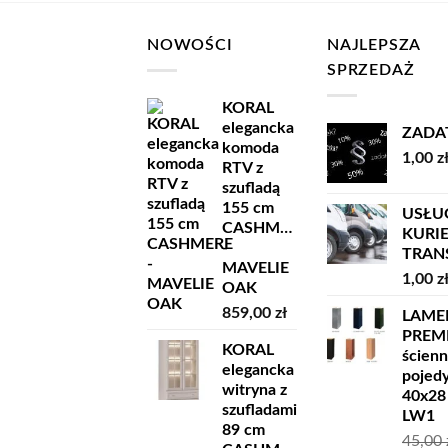
NOWOŚCI
NAJLEPSZA
SPRZEDAŻ
KORAL
elegancka
ZADA
komoda
1,00
z
RTV z
szufladą
155 cm
USŁU
CASHMERE
KURI
-
TRANSP
MAVELIE
1,00
z
OAK
859,00
zł
LAME
PREM
KORAL
ścien
elegancka
pojed
witryna z
40x28
szufladami
LW1
89 cm
45,00