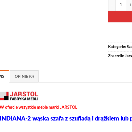
ilość INDIANA
Alternative:
Kategorie:
Sz
Znacznik:
Jars
IS
OPINIE (0)
W ofercie wszystkie meble marki JARSTOL
INDIANA-2 wąska szafa z szufladą i drążkiem lub