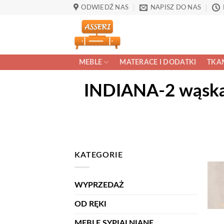
Przewiń
ODWIEDŹ NAS
NAPISZ DO NAS
do
zawartości
MEBLE
MATERACE I DODATKI
TKAN
INDIANA-2 wąska 
KATEGORIE
WYPRZEDAŻ
OD RĘKI
MEBLE SYPIALNIANE