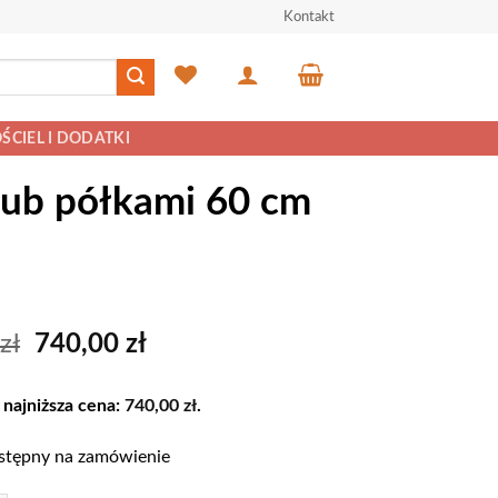
Kontakt
ŚCIEL I DODATKI
lub półkami 60 cm
Pierwotna
Aktualna
zł
740,00
zł
cena
cena
wynosiła:
wynosi:
 najniższa cena:
740,00
zł
.
779,00 zł.
740,00 zł.
stępny na zamówienie