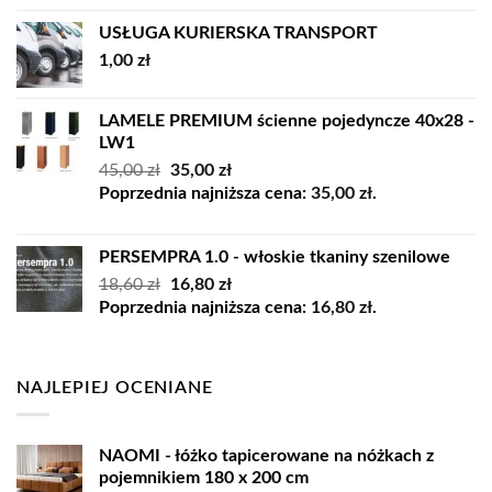
USŁUGA KURIERSKA TRANSPORT
1,00
zł
LAMELE PREMIUM ścienne pojedyncze 40x28 -
LW1
Pierwotna
Aktualna
45,00
zł
35,00
zł
cena
cena
Poprzednia najniższa cena:
35,00
zł
.
wynosiła:
wynosi:
45,00 zł.
35,00 zł.
PERSEMPRA 1.0 - włoskie tkaniny szenilowe
Pierwotna
Aktualna
18,60
zł
16,80
zł
cena
cena
Poprzednia najniższa cena:
16,80
zł
.
wynosiła:
wynosi:
18,60 zł.
16,80 zł.
NAJLEPIEJ OCENIANE
NAOMI - łóżko tapicerowane na nóżkach z
pojemnikiem 180 x 200 cm