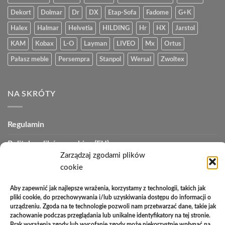
Dekort
Dolmar
Dr
DX
Etap-Sofa
Fadome
G+K
Halex
Halmar
Helvetia
HILDING
Hr
HX
Jarstol
KAM
Kobax
L-O
Layman
LIVEO
Mx
Ortus
Pałasz meble
Persempra
Stanpol
Wersal
Zwoltex
NA SKRÓTY
Regulamin
Polityka plików cookies (EU)
Zarządzaj zgodami plików
Polityka prywatności
cookie
Polityka zwrotów
Aby zapewnić jak najlepsze wrażenia, korzystamy z technologii, takich jak
pliki cookie, do przechowywania i/lub uzyskiwania dostępu do informacji o
Zakupy na raty
urządzeniu. Zgoda na te technologie pozwoli nam przetwarzać dane, takie jak
zachowanie podczas przeglądania lub unikalne identyfikatory na tej stronie.
Kontakt
Brak wyrażenia zgody lub wycofanie zgody może niekorzystnie wpłynąć na