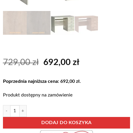
Pierwotna
Aktualna
729,00
zł
692,00
zł
cena
cena
wynosiła:
wynosi:
Poprzednia najniższa cena:
692,00
zł
.
729,00 zł.
692,00 zł.
Produkt dostępny na zamówienie
ilość INDIANA-16 biurko młodzieżowe z szufladami 120 cm Kraft Biały
Alternative:
DODAJ DO KOSZYKA