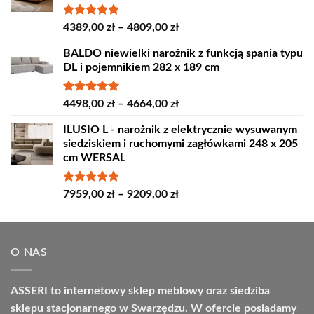
Oceniono
Zakres
4389,00
zł
–
4809,00
zł
5.00
na 5
cen:
BALDO niewielki narożnik z funkcją spania typu
od
DL i pojemnikiem 282 x 189 cm
4389,00 zł
do
4809,00 zł
Oceniono
Zakres
4498,00
zł
–
4664,00
zł
5.00
na 5
cen:
ILUSIO L - narożnik z elektrycznie wysuwanym
od
siedziskiem i ruchomymi zagłówkami 248 x 205
4498,00 zł
cm WERSAL
do
4664,00 zł
Oceniono
Zakres
7959,00
zł
–
9209,00
zł
5.00
na 5
cen:
od
7959,00 zł
O NAS
do
9209,00 zł
ASSERI to internetowy sklep meblowy oraz siedziba
sklepu stacjonarnego w Swarzędzu. W ofercie posiadamy