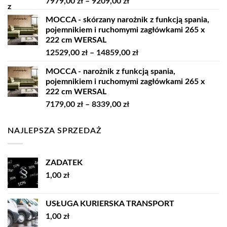
Zakres
7979,00
zł
–
9209,00
zł
11819,00 zł
cen:
MOCCA - skórzany narożnik z funkcją spania,
od
pojemnikiem i ruchomymi zagłówkami 265 x
7979,00 zł
222 cm WERSAL
do
Zakres
12529,00
zł
–
14859,00
zł
9209,00 zł
cen:
MOCCA - narożnik z funkcją spania,
od
pojemnikiem i ruchomymi zagłówkami 265 x
12529,00 zł
222 cm WERSAL
do
Zakres
7179,00
zł
–
8339,00
zł
14859,00 zł
cen:
od
NAJLEPSZA SPRZEDAŻ
7179,00 zł
do
8339,00 zł
ZADATEK
1,00
zł
USŁUGA KURIERSKA TRANSPORT
1,00
zł