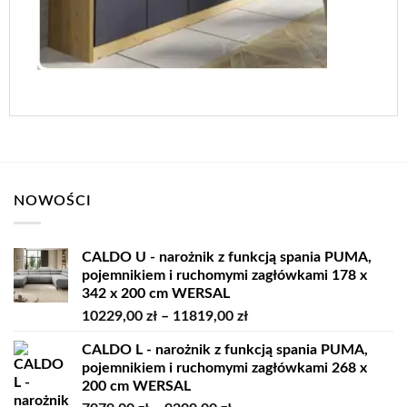
NOWOŚCI
CALDO U - narożnik z funkcją spania PUMA,
pojemnikiem i ruchomymi zagłówkami 178 x
342 x 200 cm WERSAL
Zakres
10229,00
zł
–
11819,00
zł
cen:
CALDO L - narożnik z funkcją spania PUMA,
od
pojemnikiem i ruchomymi zagłówkami 268 x
10229,00 zł
200 cm WERSAL
do