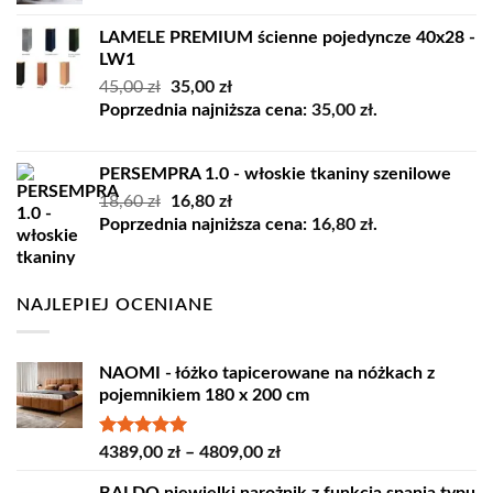
LAMELE PREMIUM ścienne pojedyncze 40x28 -
LW1
Pierwotna
Aktualna
45,00
zł
35,00
zł
cena
cena
Poprzednia najniższa cena:
35,00
zł
.
wynosiła:
wynosi:
45,00 zł.
35,00 zł.
PERSEMPRA 1.0 - włoskie tkaniny szenilowe
Pierwotna
Aktualna
18,60
zł
16,80
zł
cena
cena
Poprzednia najniższa cena:
16,80
zł
.
wynosiła:
wynosi:
18,60 zł.
16,80 zł.
NAJLEPIEJ OCENIANE
NAOMI - łóżko tapicerowane na nóżkach z
pojemnikiem 180 x 200 cm
Oceniono
Zakres
4389,00
zł
–
4809,00
zł
5.00
na 5
cen: