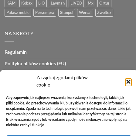
KAM
Kobax
L-O
Layman
LIVEO
Mx
Ortus
Pałasz meble
Persempra
Stanpol
Wersal
Zwoltex
NA SKRÓTY
Regulamin
Polityka plików cookies (EU)
Polityka prywatności
Zarządzaj zgodami plików
cookie
Polityka zwrotów
Zakupy na raty
Aby zapewnić jak najlepsze wrażenia, korzystamy z technologii, takich jak
pliki cookie, do przechowywania i/lub uzyskiwania dostępu do informacji o
urządzeniu. Zgoda na te technologie pozwoli nam przetwarzać dane, takie jak
Kontakt
zachowanie podczas przeglądania lub unikalne identyfikatory na tej stronie.
Brak wyrażenia zgody lub wycofanie zgody może niekorzystnie wpłynąć na
niektóre cechy i funkcje.
PayU
Cash
Cash
Bank