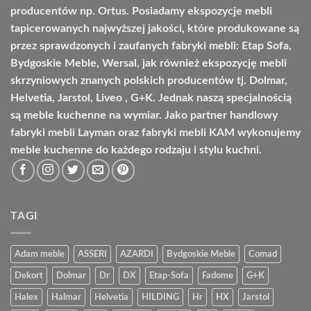
producentów np. Ortus. Posiadamy ekspozycje mebli
tapicerowanych najwyższej jakości, które produkowane są
przez sprawdzonych i zaufanych fabryki mebli: Etap Sofa,
Bydgoskie Meble, Wersal, jak również ekspozycję mebli
skrzyniowych znanych polskich producentów tj. Dolmar,
Helvetia, Jarstol, Liveo , G+K. Jednak naszą specjalnością
są meble kuchenne na wymiar. Jako partner handlowy
fabryki mebli Layman oraz fabryki mebli KAM wykonujemy
meble kuchenne do każdego rodzaju i stylu kuchni.
TAGI
Adam meble
ASSERI
AZARDI
Bydgoskie Meble
Comad
Dekort
Dolmar
Dr
DX
Etap-Sofa
Fadome
G+K
Halex
Halmar
Helvetia
HILDING
Hr
HX
Jarstol