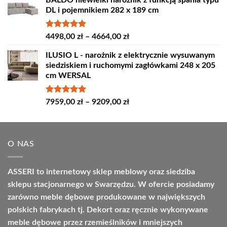
BALDO niewielki narożnik z funkcją spania typu
od
DL i pojemnikiem 282 x 189 cm
4389,00 zł
do
4809,00 zł
Oceniono
Zakres
4498,00
zł
–
4664,00
zł
5.00
na 5
cen:
ILUSIO L - narożnik z elektrycznie wysuwanym
od
siedziskiem i ruchomymi zagłówkami 248 x 205
4498,00 zł
cm WERSAL
do
4664,00 zł
Oceniono
Zakres
7959,00
zł
–
9209,00
zł
5.00
na 5
cen:
od
7959,00 zł
O NAS
do
9209,00 zł
ASSERI to internetowy sklep meblowy oraz siedziba
sklepu stacjonarnego w Swarzędzu. W ofercie posiadamy
zarówno meble dębowe produkowane w największych
polskich fabrykach tj. Dekort oraz ręcznie wykonywane
meble dębowe przez rzemieślników i mniejszych