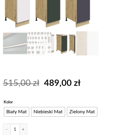
Pierwotna
Aktualna
515,00
zł
489,00
zł
cena
cena
wynosiła:
wynosi:
Alternative:
Kolor
515,00 zł.
489,00 zł.
Biały Mat
Niebieski Mat
Zielony Mat
ilość GLAMOUR MAT 26D Szafka kuchenna CARGO 30 cm - wersja LU