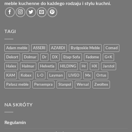
meble kuchenne do każdego rodzaju i stylu kuchni.
TAGI
Adam meble
ASSERI
AZARDI
Bydgoskie Meble
Comad
Dekort
Dolmar
Dr
DX
Etap-Sofa
Fadome
G+K
Halex
Halmar
Helvetia
HILDING
Hr
HX
Jarstol
KAM
Kobax
L-O
Layman
LIVEO
Mx
Ortus
Pałasz meble
Persempra
Stanpol
Wersal
Zwoltex
NA SKRÓTY
Regulamin