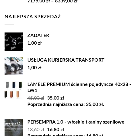
Zakres
7179,00
zł
–
8339,00
zł
14859,00 zł
cen:
od
NAJLEPSZA SPRZEDAŻ
7179,00 zł
do
8339,00 zł
ZADATEK
1,00
zł
USŁUGA KURIERSKA TRANSPORT
1,00
zł
LAMELE PREMIUM ścienne pojedyncze 40x28 -
LW1
Pierwotna
Aktualna
45,00
zł
35,00
zł
cena
cena
Poprzednia najniższa cena:
35,00
zł
.
wynosiła:
wynosi:
45,00 zł.
35,00 zł.
PERSEMPRA 1.0 - włoskie tkaniny szenilowe
Pierwotna
Aktualna
18,60
zł
16,80
zł
cena
cena