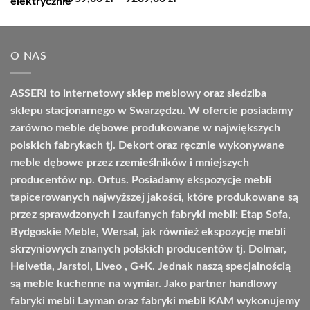
5.00
na 5
cen:
od
7959,00 zł
O NAS
do
9209,00 zł
ASSERI to internetowy sklep meblowy oraz siedziba
sklepu stacjonarnego w Swarzędzu. W ofercie posiadamy
zarówno meble dębowe produkowane w największych
polskich fabrykach tj. Dekort oraz ręcznie wykonywane
meble dębowe przez rzemieślników i mniejszych
producentów np. Ortus. Posiadamy ekspozycje mebli
tapicerowanych najwyższej jakości, które produkowane są
przez sprawdzonych i zaufanych fabryki mebli: Etap Sofa,
Bydgoskie Meble, Wersal, jak również ekspozycję mebli
skrzyniowych znanych polskich producentów tj. Dolmar,
Helvetia, Jarstol, Liveo , G+K. Jednak naszą specjalnością
są meble kuchenne na wymiar. Jako partner handlowy
fabryki mebli Layman oraz fabryki mebli KAM wykonujemy