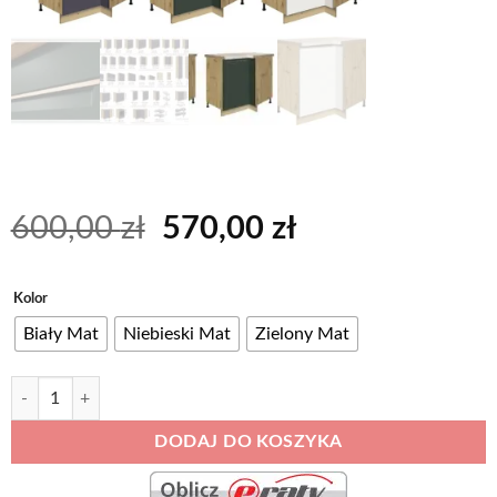
Pierwotna
Aktualna
600,00
zł
570,00
zł
cena
cena
wynosiła:
wynosi:
Alternative:
Kolor
600,00 zł.
570,00 zł.
Biały Mat
Niebieski Mat
Zielony Mat
ilość GLAMOUR MAT 15D Szafka kuchenna narożna 100x70 cm lewa - 
DODAJ DO KOSZYKA