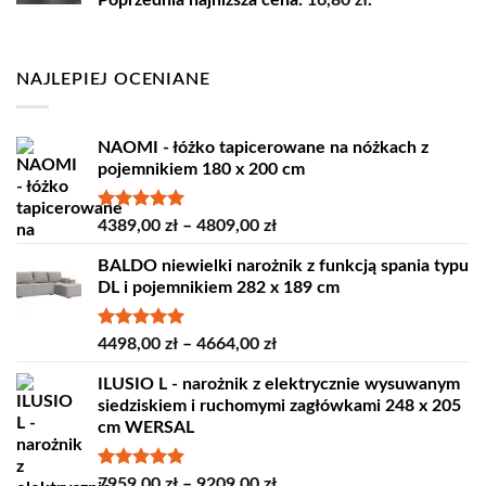
Poprzednia najniższa cena:
16,80
zł
.
wynosiła:
wynosi:
18,60 zł.
16,80 zł.
NAJLEPIEJ OCENIANE
NAOMI - łóżko tapicerowane na nóżkach z
pojemnikiem 180 x 200 cm
Oceniono
Zakres
4389,00
zł
–
4809,00
zł
5.00
na 5
cen:
BALDO niewielki narożnik z funkcją spania typu
od
DL i pojemnikiem 282 x 189 cm
4389,00 zł
do
4809,00 zł
Oceniono
Zakres
4498,00
zł
–
4664,00
zł
5.00
na 5
cen:
ILUSIO L - narożnik z elektrycznie wysuwanym
od
siedziskiem i ruchomymi zagłówkami 248 x 205
4498,00 zł
cm WERSAL
do
4664,00 zł
Oceniono
Zakres
7959,00
zł
–
9209,00
zł