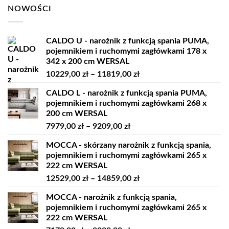
NOWOŚCI
CALDO U - narożnik z funkcją spania PUMA,
pojemnikiem i ruchomymi zagłówkami 178 x
342 x 200 cm WERSAL
Zakres
10229,00
zł
–
11819,00
zł
cen:
CALDO L - narożnik z funkcją spania PUMA,
od
pojemnikiem i ruchomymi zagłówkami 268 x
10229,00 zł
200 cm WERSAL
do
Zakres
7979,00
zł
–
9209,00
zł
11819,00 zł
cen:
MOCCA - skórzany narożnik z funkcją spania,
od
pojemnikiem i ruchomymi zagłówkami 265 x
7979,00 zł
222 cm WERSAL
do
Zakres
12529,00
zł
–
14859,00
zł
9209,00 zł
cen:
MOCCA - narożnik z funkcją spania,
od
pojemnikiem i ruchomymi zagłówkami 265 x
12529,00 zł
222 cm WERSAL
do