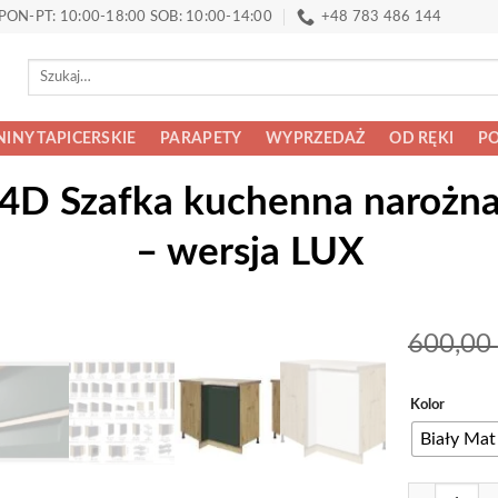
PON-PT: 10:00-18:00 SOB: 10:00-14:00
+48 783 486 144
Szukaj:
INY TAPICERSKIE
PARAPETY
WYPRZEDAŻ
OD RĘKI
PO
 Szafka kuchenna narożna
– wersja LUX
600,00
Alternative:
Kolor
Biały Mat
ilość GLAMO