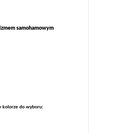
nizmem samohamowym
w kolorze do wyboru: