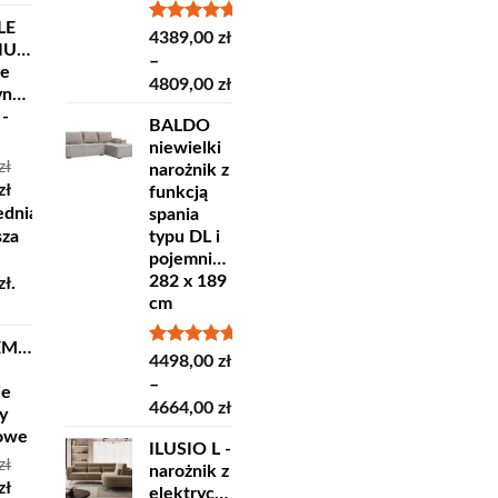
LE
Oceniono
4389,00
zł
IUM
5.00
na 5
–
ne
Zakres
4809,00
zł
yncze
cen:
 -
BALDO
od
niewielki
4389,00 zł
zł
narożnik z
do
otna
Aktualna
zł
funkcją
4809,00 zł
cena
ednia
spania
ła:
wynosi:
sza
typu DL i
ł.
35,00 zł.
pojemnikiem
282 x 189
zł
.
cm
EMPRA
Oceniono
4498,00
zł
5.00
na 5
–
ie
Zakres
4664,00
zł
y
cen:
lowe
ILUSIO L -
od
zł
narożnik z
4498,00 zł
otna
Aktualna
zł
elektrycznie