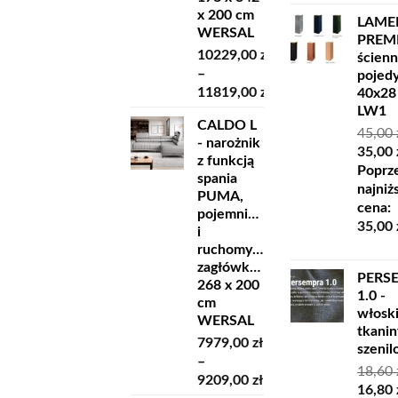
x 200 cm
LAME
WERSAL
PREM
10229,00
zł
ścien
–
pojed
11819,00
zł
40x28
Zakres
LW1
CALDO L
cen:
45,00
- narożnik
od
Pierw
35,00
z funkcją
10229,00 zł
cena
Poprz
spania
do
wynosi
najniż
PUMA,
11819,00 zł
45,00 z
cena:
pojemnikiem
35,00
i
ruchomymi
zagłówkami
PERS
268 x 200
1.0 -
cm
włosk
WERSAL
tkanin
7979,00
zł
szeni
–
18,60
Zakres
9209,00
zł
Pierw
16,80
cen: