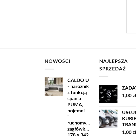
NOWOŚCI
NAJLEPSZA
SPRZEDAŻ
CALDO U
- narożnik
ZADA
z funkcją
1,00
z
spania
PUMA,
pojemnikiem
USŁU
i
KURI
ruchomymi
TRANSP
zagłówkami
1,00
z
178 x 342