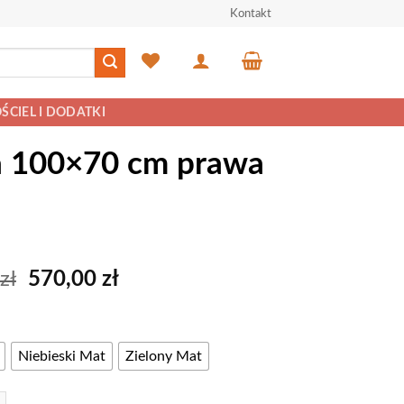
Kontakt
ŚCIEL I DODATKI
 100×70 cm prawa
Pierwotna
Aktualna
zł
570,00
zł
cena
cena
wynosiła:
wynosi:
600,00 zł.
570,00 zł.
Niebieski Mat
Zielony Mat
UR MAT 14D Szafka kuchenna narożna 100x70 cm prawa - wersja LUX