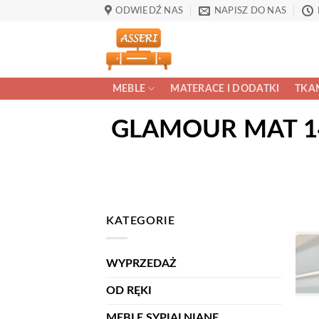
Przewiń
ODWIEDŹ NAS
NAPISZ DO NAS
do
zawartości
MEBLE
MATERACE I DODATKI
TKAN
GLAMOUR MAT 14D
KATEGORIE
WYPRZEDAŻ
OD RĘKI
MEBLE SYPIALNIANE