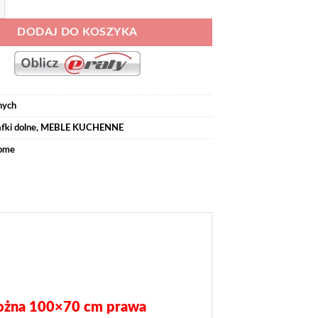
DODAJ DO KOSZYKA
nych
fki dolne
,
MEBLE KUCHENNE
ome
ożna 100×70 cm prawa