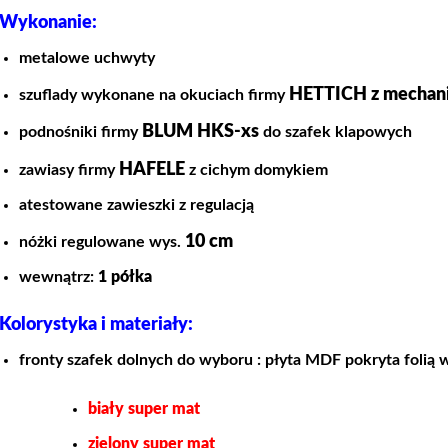
Wykonanie:
metalowe uchwyty
HETTICH z mecha
szuflady wykonane na okuciach firmy
BLUM HKS-xs
podnośniki firmy
do szafek klapowych
HAFELE
zawiasy firmy
z cichym domykiem
atestowane zawieszki z regulacją
10 cm
nóżki regulowane wys.
wewnątrz:
1 półka
Kolorystyka i materiały:
fronty szafek dolnych do wyboru : płyta MDF pokryta folią 
biały super mat
zielony super mat