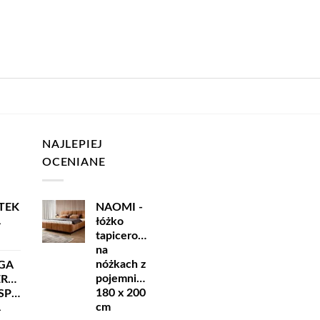
NAJLEPIEJ
OCENIANE
TEK
NAOMI -
łóżko
ł
tapicerowane
na
nóżkach z
GA
pojemnikiem
ERSKA
180 x 200
ORT
cm
ł