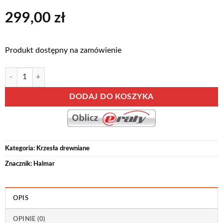
299,00
zł
Produkt dostępny na zamówienie
ilość GERARD 3 Biały
Alternative:
DODAJ DO KOSZYKA
Kategoria:
Krzesła drewniane
Znacznik:
Halmar
OPIS
OPINIE (0)