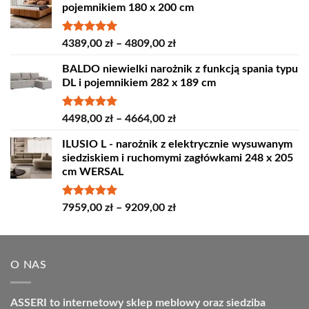
pojemnikiem 180 x 200 cm
Oceniono
Zakres
4389,00
zł
–
4809,00
zł
5.00
na 5
cen:
BALDO niewielki narożnik z funkcją spania typu
od
DL i pojemnikiem 282 x 189 cm
4389,00 zł
do
4809,00 zł
Oceniono
Zakres
4498,00
zł
–
4664,00
zł
5.00
na 5
cen:
ILUSIO L - narożnik z elektrycznie wysuwanym
od
siedziskiem i ruchomymi zagłówkami 248 x 205
4498,00 zł
cm WERSAL
do
4664,00 zł
Oceniono
Zakres
7959,00
zł
–
9209,00
zł
5.00
na 5
cen:
od
7959,00 zł
O NAS
do
9209,00 zł
ASSERI to internetowy sklep meblowy oraz siedziba