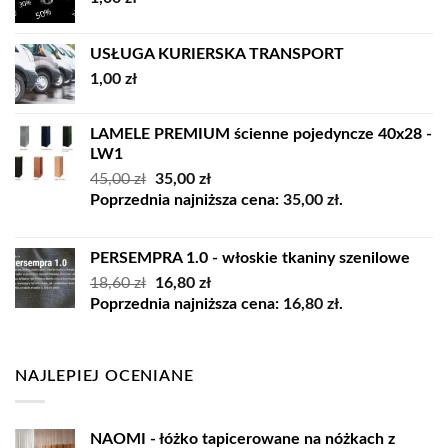
USŁUGA KURIERSKA TRANSPORT
1,00
zł
LAMELE PREMIUM ścienne pojedyncze 40x28 -
LW1
Pierwotna
Aktualna
45,00
zł
35,00
zł
cena
cena
Poprzednia najniższa cena:
35,00
zł
.
wynosiła:
wynosi:
45,00 zł.
35,00 zł.
PERSEMPRA 1.0 - włoskie tkaniny szenilowe
Pierwotna
Aktualna
18,60
zł
16,80
zł
cena
cena
Poprzednia najniższa cena:
16,80
zł
.
wynosiła:
wynosi:
18,60 zł.
16,80 zł.
NAJLEPIEJ OCENIANE
NAOMI - łóżko tapicerowane na nóżkach z