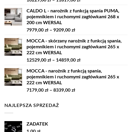
10229,00
zł
–
11819,00
zł
cen:
CALDO L - narożnik z funkcją spania PUMA,
od
pojemnikiem i ruchomymi zagłówkami 268 x
10229,00 zł
200 cm WERSAL
do
Zakres
7979,00
zł
–
9209,00
zł
11819,00 zł
cen:
MOCCA - skórzany narożnik z funkcją spania,
od
pojemnikiem i ruchomymi zagłówkami 265 x
7979,00 zł
222 cm WERSAL
do
Zakres
12529,00
zł
–
14859,00
zł
9209,00 zł
cen:
MOCCA - narożnik z funkcją spania,
od
pojemnikiem i ruchomymi zagłówkami 265 x
12529,00 zł
222 cm WERSAL
do
Zakres
7179,00
zł
–
8339,00
zł
14859,00 zł
cen:
od
NAJLEPSZA SPRZEDAŻ
7179,00 zł
do
8339,00 zł
ZADATEK
1,00
zł