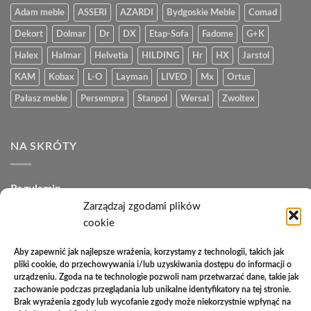
Adam meble
ASSERI
AZARDI
Bydgoskie Meble
Comad
Dekort
Dolmar
Dr
DX
Etap-Sofa
Fadome
G+K
Halex
Halmar
Helvetia
HILDING
Hr
HX
Jarstol
KAM
Kobax
L-O
Layman
LIVEO
Mx
Ortus
Pałasz meble
Persempra
Stanpol
Wersal
Zwoltex
NA SKRÓTY
Regulamin
Zarządzaj zgodami plików
Polityka plików cookies (EU)
cookie
Polityka prywatności
Aby zapewnić jak najlepsze wrażenia, korzystamy z technologii, takich jak
pliki cookie, do przechowywania i/lub uzyskiwania dostępu do informacji o
Polityka zwrotów
urządzeniu. Zgoda na te technologie pozwoli nam przetwarzać dane, takie jak
zachowanie podczas przeglądania lub unikalne identyfikatory na tej stronie.
Zakupy na raty
Brak wyrażenia zgody lub wycofanie zgody może niekorzystnie wpłynąć na