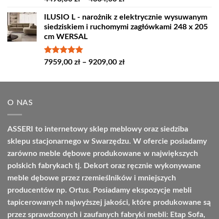
5.00
na 5
cen:
ILUSIO L - narożnik z elektrycznie wysuwanym
od
siedziskiem i ruchomymi zagłówkami 248 x 205
4498,00 zł
cm WERSAL
do
4664,00 zł
Oceniono
Zakres
7959,00
zł
–
9209,00
zł
5.00
na 5
cen:
od
7959,00 zł
O NAS
do
9209,00 zł
ASSERI to internetowy sklep meblowy oraz siedziba
sklepu stacjonarnego w Swarzędzu. W ofercie posiadamy
zarówno meble dębowe produkowane w największych
polskich fabrykach tj. Dekort oraz ręcznie wykonywane
meble dębowe przez rzemieślników i mniejszych
producentów np. Ortus. Posiadamy ekspozycje mebli
tapicerowanych najwyższej jakości, które produkowane są
przez sprawdzonych i zaufanych fabryki mebli: Etap Sofa,