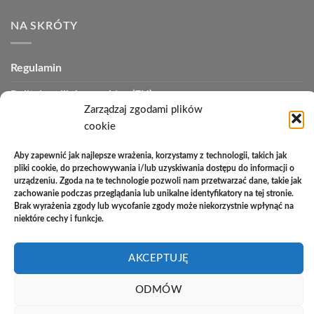
NA SKRÓTY
Regulamin
Polityka plików cookies (EU)
Zarządzaj zgodami plików
Polityka prywatności
cookie
Polityka zwrotów
Aby zapewnić jak najlepsze wrażenia, korzystamy z technologii, takich jak
pliki cookie, do przechowywania i/lub uzyskiwania dostępu do informacji o
Zakupy na raty
urządzeniu. Zgoda na te technologie pozwoli nam przetwarzać dane, takie jak
zachowanie podczas przeglądania lub unikalne identyfikatory na tej stronie.
Kontakt
Brak wyrażenia zgody lub wycofanie zgody może niekorzystnie wpłynąć na
niektóre cechy i funkcje.
PayU
Cash
Cash
Bank
AKCEPTUJĘ
On
on
Transfer
Copyright 2026 ©
Studio Meblowe Asseri
Delivery
Pickup
ODMÓW
Realizacja
asystentwsieci.pl