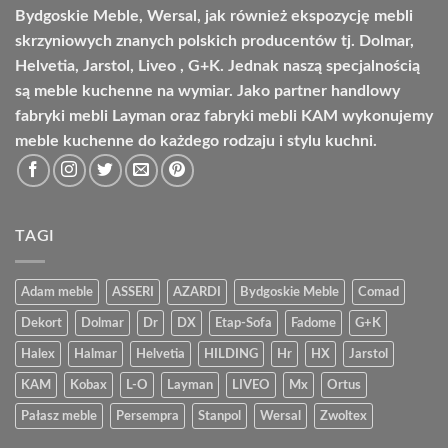
Bydgoskie Meble, Wersal, jak również ekspozycję mebli
skrzyniowych znanych polskich producentów tj. Dolmar,
Helvetia, Jarstol, Liveo , G+K. Jednak naszą specjalnością
są meble kuchenne na wymiar. Jako partner handlowy
fabryki mebli Layman oraz fabryki mebli KAM wykonujemy
meble kuchenne do każdego rodzaju i stylu kuchni.
TAGI
Adam meble
ASSERI
AZARDI
Bydgoskie Meble
Comad
Dekort
Dolmar
Dr
DX
Etap-Sofa
Fadome
G+K
Halex
Halmar
Helvetia
HILDING
Hr
HX
Jarstol
KAM
Kobax
L-O
Layman
LIVEO
Mx
Ortus
Pałasz meble
Persempra
Stanpol
Wersal
Zwoltex