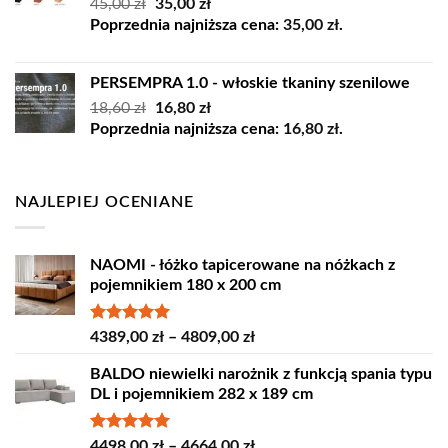
Pierwotna
Aktualna
45,00
zł
35,00
zł
cena
cena
Poprzednia najniższa cena:
35,00
zł
.
wynosiła:
wynosi:
45,00 zł.
35,00 zł.
PERSEMPRA 1.0 - włoskie tkaniny szenilowe
Pierwotna
Aktualna
18,60
zł
16,80
zł
cena
cena
Poprzednia najniższa cena:
16,80
zł
.
wynosiła:
wynosi:
18,60 zł.
16,80 zł.
NAJLEPIEJ OCENIANE
NAOMI - łóżko tapicerowane na nóżkach z
pojemnikiem 180 x 200 cm
Oceniono
Zakres
4389,00
zł
–
4809,00
zł
5.00
na 5
cen:
BALDO niewielki narożnik z funkcją spania typu
od
DL i pojemnikiem 282 x 189 cm
4389,00 zł
do
4809,00 zł
Oceniono
Zakres
4498,00
zł
–
4664,00
zł