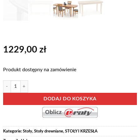
1229,00
zł
Produkt dostępny na zamówienie
ilość FRYDERYK - stół rozkładany 160-240 cm Biały, Dąb Kraft, Ciemn
Alternative:
DODAJ DO KOSZYKA
Kategorie:
Stoły
,
Stoły drewniane
,
STOŁY I KRZESŁA