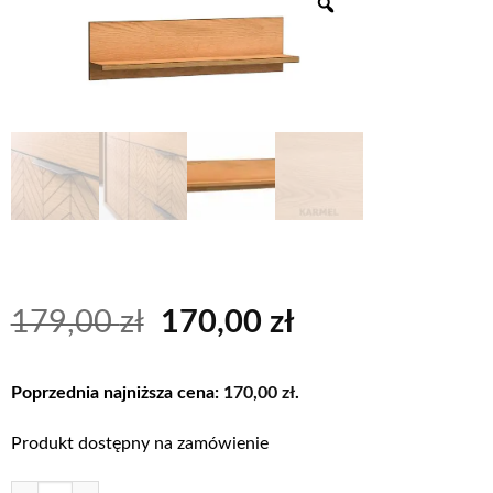
Pierwotna
Aktualna
179,00
zł
170,00
zł
cena
cena
wynosiła:
wynosi:
Poprzednia najniższa cena:
170,00
zł
.
179,00 zł.
170,00 zł.
Produkt dostępny na zamówienie
ilość FONTI-9 półka ścienna wisząca 120 cm Dąb Karmel