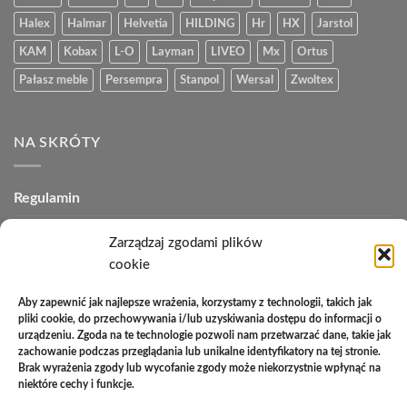
Halex
Halmar
Helvetia
HILDING
Hr
HX
Jarstol
KAM
Kobax
L-O
Layman
LIVEO
Mx
Ortus
Pałasz meble
Persempra
Stanpol
Wersal
Zwoltex
NA SKRÓTY
Regulamin
Polityka plików cookies (EU)
Zarządzaj zgodami plików
cookie
Polityka prywatności
Polityka zwrotów
Aby zapewnić jak najlepsze wrażenia, korzystamy z technologii, takich jak
pliki cookie, do przechowywania i/lub uzyskiwania dostępu do informacji o
Zakupy na raty
urządzeniu. Zgoda na te technologie pozwoli nam przetwarzać dane, takie jak
zachowanie podczas przeglądania lub unikalne identyfikatory na tej stronie.
Brak wyrażenia zgody lub wycofanie zgody może niekorzystnie wpłynąć na
Kontakt
niektóre cechy i funkcje.