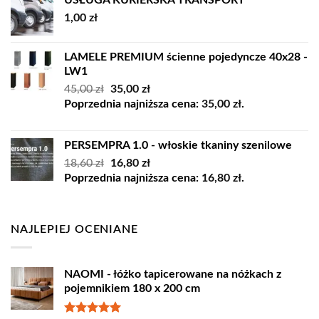
1,00
zł
LAMELE PREMIUM ścienne pojedyncze 40x28 -
LW1
Pierwotna
Aktualna
45,00
zł
35,00
zł
cena
cena
Poprzednia najniższa cena:
35,00
zł
.
wynosiła:
wynosi:
45,00 zł.
35,00 zł.
PERSEMPRA 1.0 - włoskie tkaniny szenilowe
Pierwotna
Aktualna
18,60
zł
16,80
zł
cena
cena
Poprzednia najniższa cena:
16,80
zł
.
wynosiła:
wynosi:
18,60 zł.
16,80 zł.
NAJLEPIEJ OCENIANE
NAOMI - łóżko tapicerowane na nóżkach z
pojemnikiem 180 x 200 cm