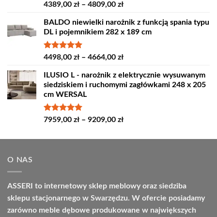
Oceniono
Zakres
4389,00
zł
–
4809,00
zł
5.00
na 5
cen:
BALDO niewielki narożnik z funkcją spania typu
od
DL i pojemnikiem 282 x 189 cm
4389,00 zł
do
4809,00 zł
Oceniono
Zakres
4498,00
zł
–
4664,00
zł
5.00
na 5
cen:
ILUSIO L - narożnik z elektrycznie wysuwanym
od
siedziskiem i ruchomymi zagłówkami 248 x 205
4498,00 zł
cm WERSAL
do
4664,00 zł
Oceniono
Zakres
7959,00
zł
–
9209,00
zł
5.00
na 5
cen:
od
7959,00 zł
O NAS
do
9209,00 zł
ASSERI to internetowy sklep meblowy oraz siedziba
sklepu stacjonarnego w Swarzędzu. W ofercie posiadamy
zarówno meble dębowe produkowane w największych