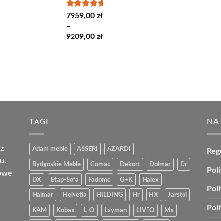
Oceniono
7959,00
zł
5.00
na 5
–
Zakres
9209,00
zł
cen:
od
7959,00 zł
do
9209,00 zł
TAGI
NA
az
Adam meble
ASSERI
AZARDI
Reg
u.
Bydgoskie Meble
Comad
Dekort
Dolmar
Dr
Poli
bowe
DX
Etap-Sofa
Fadome
G+K
Halex
Pol
Halmar
Helvetia
HILDING
Hr
HX
Jarstol
Pol
KAM
Kobax
L-O
Layman
LIVEO
Mx