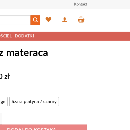
Kontakt
ŚCIEL I DODATKI
ez materaca
00
zł
nge
Szara platyna / czarny
 Łóżko 140 x 200 cm (FX 24) bez materaca