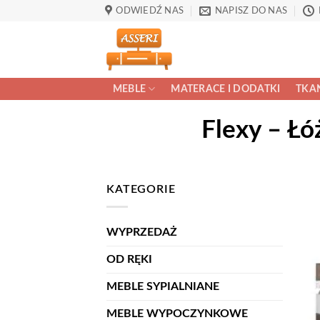
Przewiń
ODWIEDŹ NAS
NAPISZ DO NAS
do
zawartości
MEBLE
MATERACE I DODATKI
TKAN
Flexy – Łó
KATEGORIE
WYPRZEDAŻ
OD RĘKI
MEBLE SYPIALNIANE
MEBLE WYPOCZYNKOWE