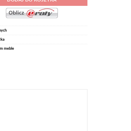
DODAJ DO KOSZYKA
nych
żka
m meble