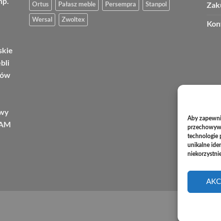
np.
Ortus
Pałasz meble
Persempra
Stanpol
Zak
Wersal
Zwoltex
Kon
skie
bli
tów
owy
Aby zapewnić
KAM
przechowywan
technologie 
unikalne ide
niekorzystni
AKC