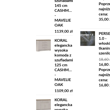
szufladami
cena
Poprz
145 cm
wynosi
najniż
CASHMERE
45,00 z
cena:
-
35,00
MAVELIE
OAK
1139,00
zł
PERS
1.0 -
KORAL
włosk
elegancka
tkanin
wysoka
szeni
komoda z
18,60
szufladami
Pierw
16,80
125 cm
cena
Poprz
CASHMERE
wynosi
najniż
-
18,60 z
MAVELIE
cena:
OAK
16,80
1109,00
zł
KORAL
elegancka
wysoka