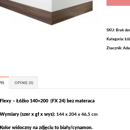
SKU:
Brak da
Kategoria:
Łó
Znacznik:
Ada
IS
OPINIE (0)
Flexy – Łóżko 140×200 (FX 24) bez materaca
Wymiary (szer x gł x wys):
144 x 204 x 46,5 cm
Kolor widoczny na zdjęciu to biały/cynamon.