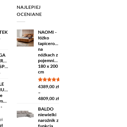
NAJLEPIEJ
OCENIANE
TEK
NAOMI -
łóżko
ł
tapicerowane
na
nóżkach z
GA
pojemnikiem
ERSKA
180 x 200
ORT
cm
ł
LE
Oceniono
4389,00
zł
IUM
5.00
na 5
–
ne
Zakres
4809,00
zł
yncze
cen:
 -
BALDO
od
niewielki
4389,00 zł
zł
narożnik z
do
otna
Aktualna
zł
funkcją