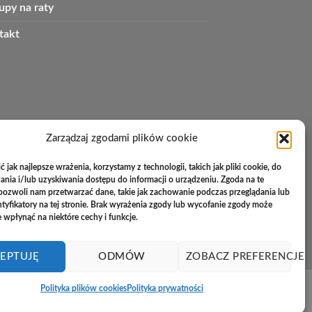
upy na raty
takt
Zarządzaj zgodami plików cookie
 jak najlepsze wrażenia, korzystamy z technologii, takich jak pliki cookie, do
ia i/lub uzyskiwania dostępu do informacji o urządzeniu. Zgoda na te
pozwoli nam przetwarzać dane, takie jak zachowanie podczas przeglądania lub
ntyfikatory na tej stronie. Brak wyrażenia zgody lub wycofanie zgody może
e wpłynąć na niektóre cechy i funkcje.
EPTUJĘ
ODMÓW
ZOBACZ PREFERENCJE
Polityka plików cookies
Polityka prywatności
PayU
Cash
Cash
Bank
On
on
Transfer