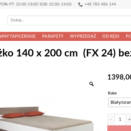
PON-PT: 10:00-18:00 SOB: 10:00-14:00
+48 783 486 144
Szukaj:
INY TAPICERSKIE
PARAPETY
WYPRZEDAŻ
OD RĘKI
PO
żko 140 x 200 cm (FX 24) b
1398,
Alternative:
Kolor
Biały/ora
ilość Flexy –