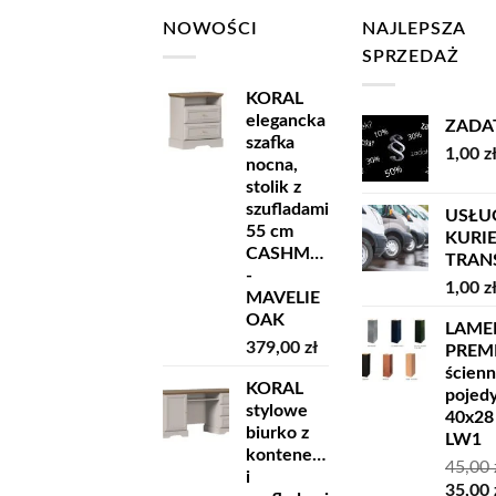
NOWOŚCI
NAJLEPSZA
SPRZEDAŻ
KORAL
elegancka
ZADA
szafka
1,00
z
nocna,
stolik z
szufladami
USŁU
55 cm
KURI
CASHMERE
TRANSP
-
1,00
z
MAVELIE
OAK
LAME
379,00
zł
PREM
ścien
KORAL
pojed
stylowe
40x28
biurko z
LW1
kontenerkiem
45,00
i
Pierw
35,00