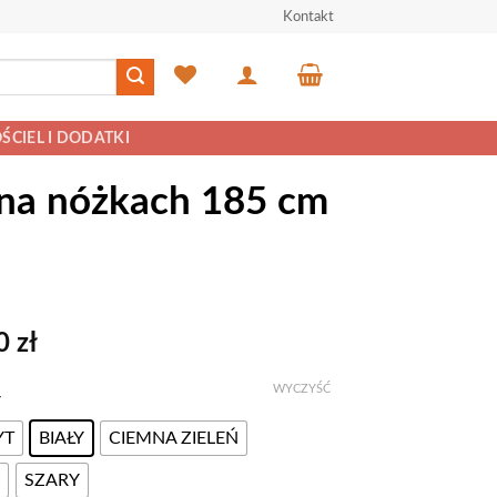
Kontakt
ŚCIEL I DODATKI
 na nóżkach 185 cm
00
zł
WYCZYŚĆ
Y
YT
BIAŁY
CIEMNA ZIELEŃ
SZARY