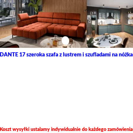
DANTE 17 szeroka szafa z lustrem i szufladami na nóżk
Koszt wysyłki ustalamy indywidualnie do każdego zamówieni