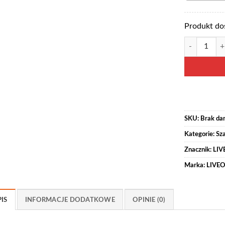
Produkt do
ilość DANTE
SKU:
Brak da
Kategorie:
Sz
Znacznik:
LIV
Marka:
LIVE
IS
INFORMACJE DODATKOWE
OPINIE (0)