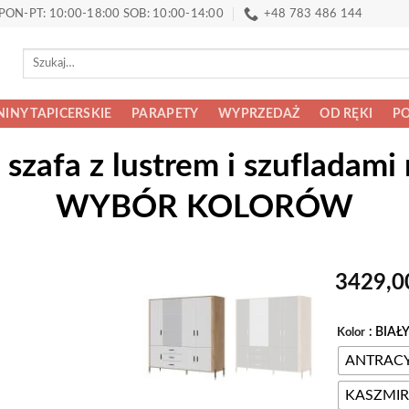
PON-PT: 10:00-18:00 SOB: 10:00-14:00
+48 783 486 144
Szukaj:
INY TAPICERSKIE
PARAPETY
WYPRZEDAŻ
OD RĘKI
PO
szafa z lustrem i szufladami
WYBÓR KOLORÓW
3429,
: BIAŁ
Alternative:
Kolor
ANTRAC
KASZMIR