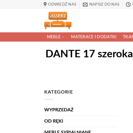
Przewiń
ODWIEDŹ NAS
NAPISZ DO NAS
do
zawartości
MEBLE
MATERACE I DODATKI
TKAN
DANTE 17 szeroka 
KATEGORIE
WYPRZEDAŻ
OD RĘKI
MEBLE SYPIALNIANE