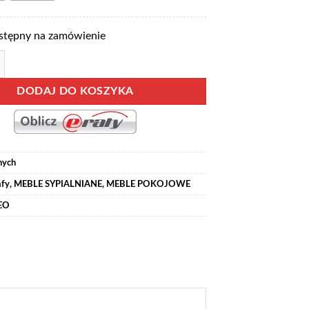
stępny na zamówienie
 17 szeroka szafa z lustrem i szufladami na nóżkach 185 cm WYBÓR K
DODAJ DO KOSZYKA
nych
afy
,
MEBLE SYPIALNIANE
,
MEBLE POKOJOWE
EO
O